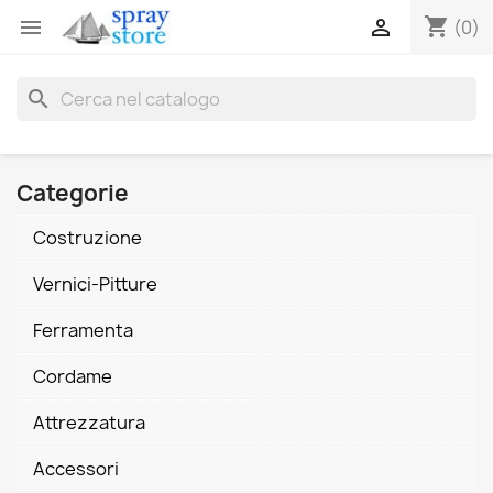
shopping_cart


(0)
search
Categorie
Costruzione
Vernici-Pitture
Ferramenta
Cordame
Attrezzatura
Accessori