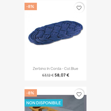
-8%
favorite_border
Zerbino In Corda - Col.Blue
58,07 €
63,12 €
-8%
favorite_border
NON DISPONIBILE