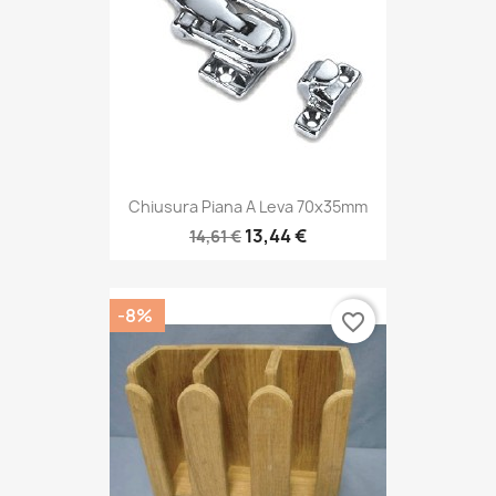
Chiusura Piana A Leva 70x35mm
13,44 €
14,61 €
-8%
favorite_border