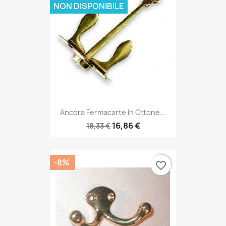
NON DISPONIBILE
Ancora Fermacarte In Ottone...
16,86 €
18,33 €
-8%
favorite_border