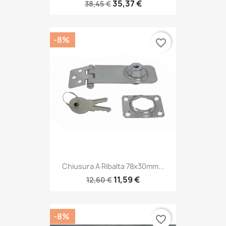
35,37 €
38,45 €
-8%
favorite_border
Chiusura A Ribalta 78x30mm...
11,59 €
12,60 €
-8%
favorite_border