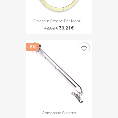
Ghiera In Ottone Per Mobili...
39,21 €
42,62 €
-8%
favorite_border
Compasso Sinistro