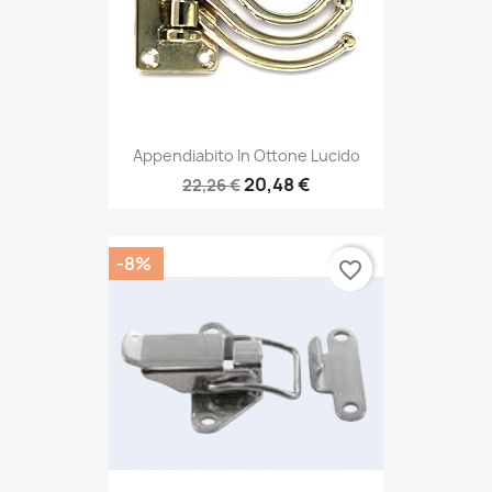
Appendiabito In Ottone Lucido
20,48 €
22,26 €
-8%
favorite_border