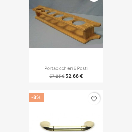
Portabicchieri 6 Posti
52,66 €
57,23 €
-8%
favorite_border