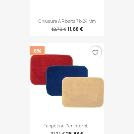
Chiusura A Ribalta 71x24 Mm
11,68 €
12,70 €
-8%
favorite_border
Tappetino Per Interni...
28,83 €
31,34 €