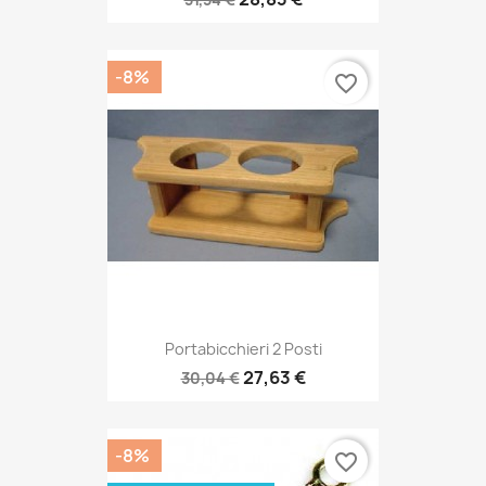
-8%
favorite_border
Portabicchieri 2 Posti
27,63 €
30,04 €
-8%
favorite_border