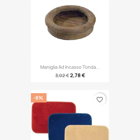
Maniglia Ad Incasso Tonda...
2,78 €
3,02 €
-8%
favorite_border