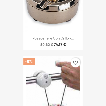
Posacenere Con Grillo -...
74,17 €
80,62 €
-8%
favorite_border