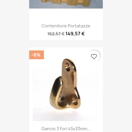
Contenitore Portatazze
149,57 €
162,57 €
-8%
favorite_border
Gancio 3 Fori 45x33mm...