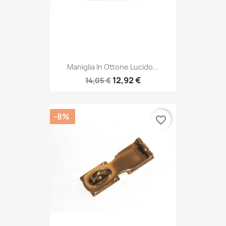
Maniglia In Ottone Lucido...
12,92 €
14,05 €
-8%
favorite_border