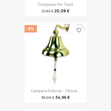
Compasso Per Tavoli
20,08 €
21,83 €
-8%
favorite_border
Campana Di Bordo - Ottone...
34,96 €
38,00 €