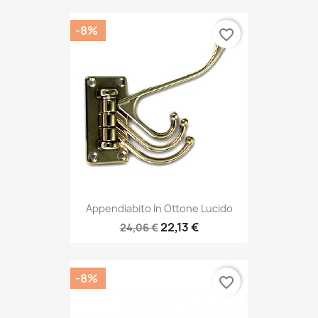
-8%
favorite_border
Appendiabito In Ottone Lucido
22,13 €
24,06 €
-8%
favorite_border