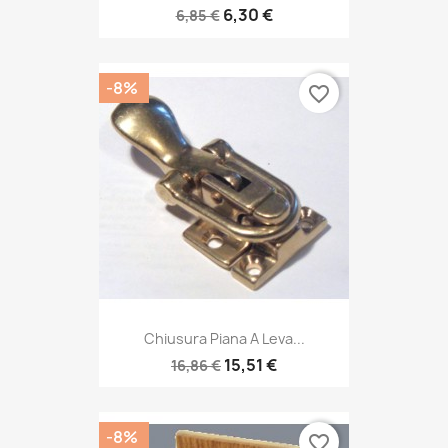
6,30 €
6,85 €
-8%
favorite_border
Chiusura Piana A Leva...
15,51 €
16,86 €
-8%
favorite_border