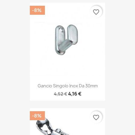
-8%
favorite_border
Gancio Singolo Inox Da 30mm
4,16 €
4,52 €
-8%
favorite_border