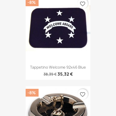
-8%
favorite_border
Tappetino Welcome 92x46 Blue
35,32 €
38,39 €
-8%
favorite_border