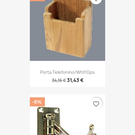
Porta Telefonino/Whf/Gps
31,43 €
34,16 €
-8%
favorite_border