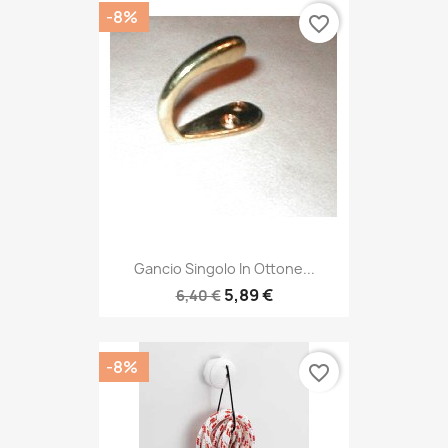
-8%
favorite_border
Gancio Singolo In Ottone...
5,89 €
6,40 €
-8%
favorite_border