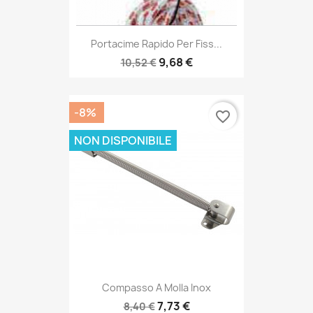
Portacime Rapido Per Fiss...
9,68 €
10,52 €
-8%
favorite_border
NON DISPONIBILE
Compasso A Molla Inox
7,73 €
8,40 €