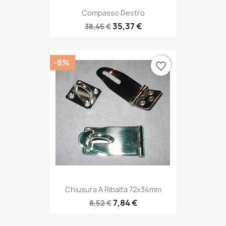
Compasso Destro
35,37 €
38,45 €
-8%
favorite_border
Chiusura A Ribalta 72x34mm
7,84 €
8,52 €