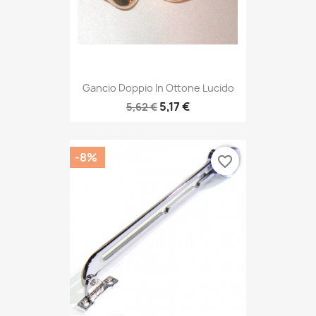
Gancio Doppio In Ottone Lucido
5,17 €
5,62 €
-8%
favorite_border