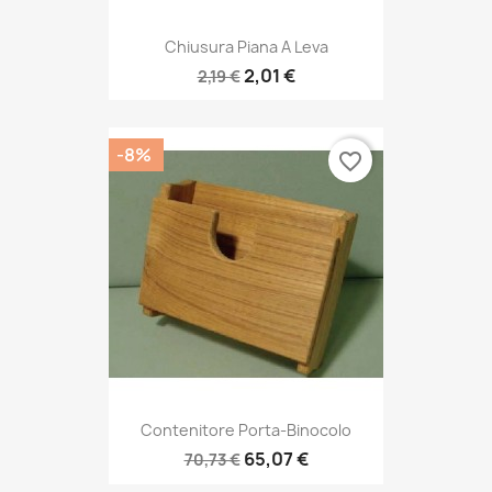
Chiusura Piana A Leva
2,01 €
2,19 €
-8%
favorite_border
Contenitore Porta-Binocolo
65,07 €
70,73 €