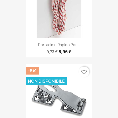
Portacime Rapido Per...
8,96 €
9,73 €
-8%
favorite_border
NON DISPONIBILE