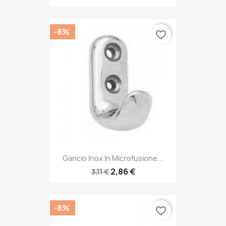
-8%
favorite_border
Gancio Inox In Microfusione...
2,86 €
3,11 €
-8%
favorite_border