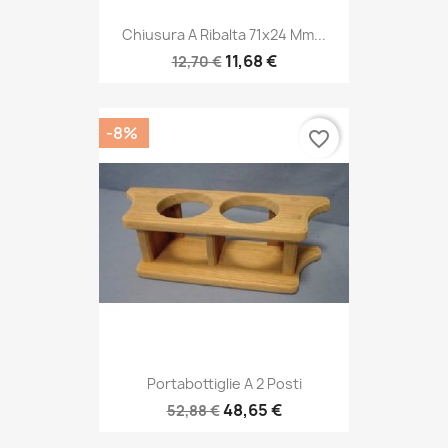
Chiusura A Ribalta 71x24 Mm...
11,68 €
12,70 €
-8%
favorite_border
Portabottiglie A 2 Posti
48,65 €
52,88 €