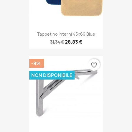
Tappetino Interni 45x69 Blue
28,83 €
31,34 €
-8%
favorite_border
NON DISPONIBILE