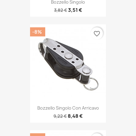
Bozzello Singolo
3,51 €
3,82 €
-8%
favorite_border
Bozzello Singolo Con Arricavo
8,48 €
9,22 €