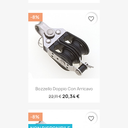
-8%
favorite_border
Bozzello Doppio Con Arricavo
20,34 €
22,11 €
-8%
favorite_border