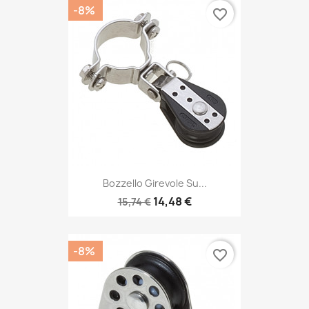
-8%
favorite_border
Bozzello Girevole Su...
14,48 €
15,74 €
-8%
favorite_border