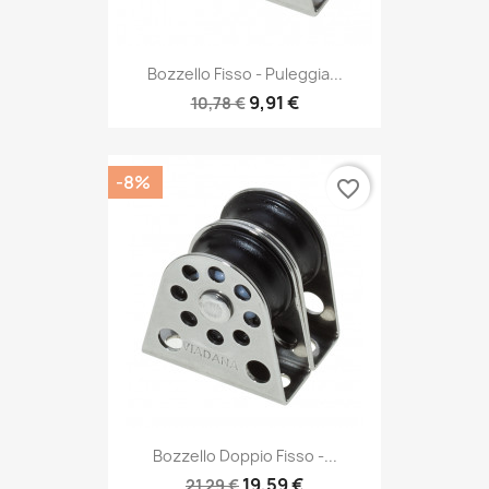
Bozzello Fisso - Puleggia...
9,91 €
10,78 €
-8%
favorite_border
Bozzello Doppio Fisso -...
19,59 €
21,29 €