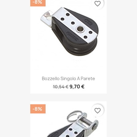
-8%
favorite_border
Bozzello Singolo A Parete
9,70 €
10,54 €
-8%
favorite_border