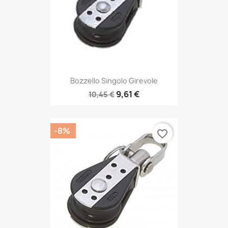
Bozzello Singolo Girevole
9,61 €
10,45 €
-8%
favorite_border