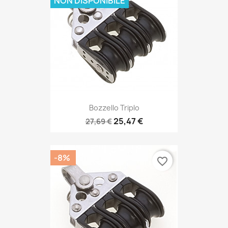
NON DISPONIBILE
Bozzello Triplo
25,47 €
27,69 €
-8%
favorite_border