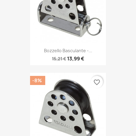
Bozzello Basculante -...
13,99 €
15,21 €
-8%
favorite_border