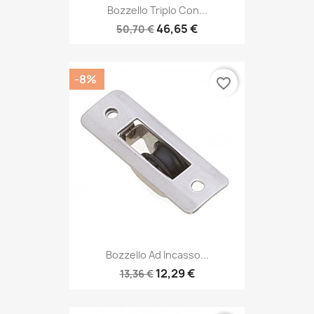
Bozzello Triplo Con...
46,65 €
50,70 €
-8%
favorite_border
Bozzello Ad Incasso...
12,29 €
13,36 €