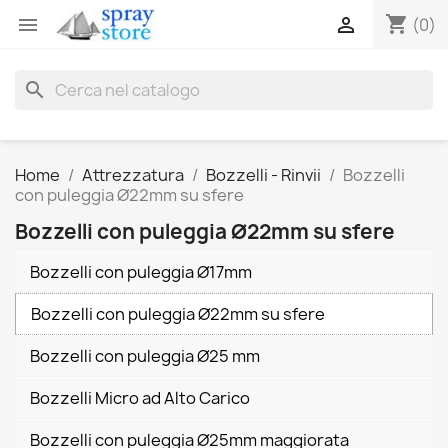
shopping_cart


(0)
search
Home
Attrezzatura
Bozzelli - Rinvii
Bozzelli
con puleggia Ø22mm su sfere
Bozzelli con puleggia Ø22mm su sfere
Bozzelli con puleggia Ø17mm
Bozzelli con puleggia Ø22mm su sfere
Bozzelli con puleggia Ø25 mm
Bozzelli Micro ad Alto Carico
Bozzelli con puleggia Ø25mm maggiorata