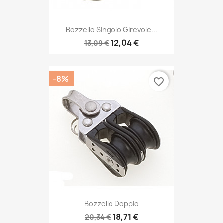
Bozzello Singolo Girevole...
12,04 €
13,09 €
-8%
favorite_border
Bozzello Doppio
18,71 €
20,34 €