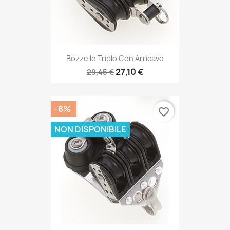
Bozzello Triplo Con Arricavo
27,10 €
29,45 €
-8%
favorite_border
NON DISPONIBILE