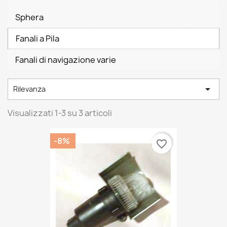
Sphera
Fanali a Pila
Fanali di navigazione varie

Rilevanza
Visualizzati 1-3 su 3 articoli
-8%
favorite_border