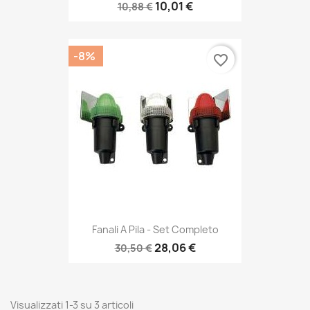
10,01 €
10,88 €
-8%
favorite_border
Fanali A Pila - Set Completo
28,06 €
30,50 €
Visualizzati 1-3 su 3 articoli