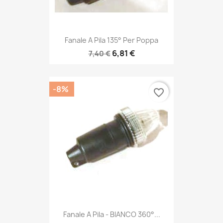
Fanale A Pila 135° Per Poppa
6,81 €
7,40 €
-8%
favorite_border
Fanale A Pila - BIANCO 360°...