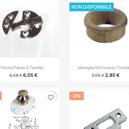
NON DISPONIBILE
Anteprima
Anteprima


Ferma Paiolo A Tavella...
Maniglia Ad Incasso Tonda.
6,05 €
2,80 €
6,58 €
3,05 €
-8%
favorite_border