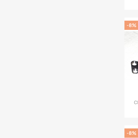
-8%
C
-8%