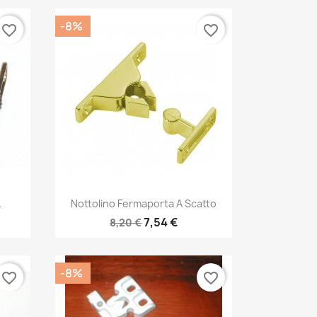
-8%
favorite_border
favorite_border
Anteprima

.
Nottolino Fermaporta A Scatto
7,54 €
8,20 €
-8%
favorite_border
favorite_border