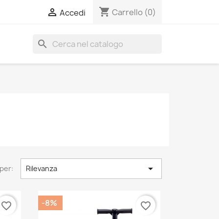
shopping_cart

Carrello
(0)
Accedi
search

per:
Rilevanza
-8%
favorite_border
favorite_border