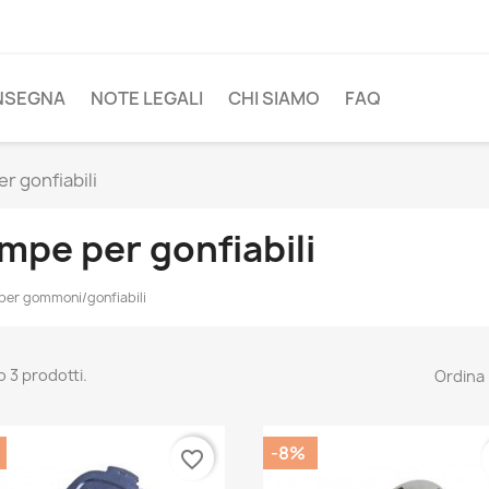
NSEGNA
NOTE LEGALI
CHI SIAMO
FAQ
r gonfiabili
mpe per gonfiabili
er gommoni/gonfiabili
o 3 prodotti.
Ordina 
-8%
favorite_border