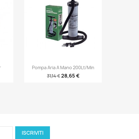
Anteprima

r
Pompa Aria A Mano 200Lt/min
28,65 €
31,14 €