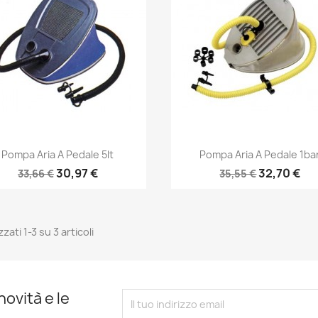
Anteprima
Anteprima


Pompa Aria A Pedale 5lt
Pompa Aria A Pedale 1ba
30,97 €
32,70 €
33,66 €
35,55 €
zzati 1-3 su 3 articoli
novità e le