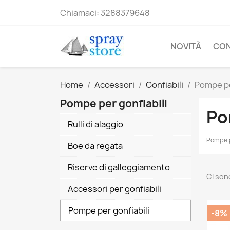
Chiamaci:
3288379648
NOVITÀ
CO
Home
Accessori
Gonfiabili
Pompe pe
Pompe per gonfiabili
Po
Rulli di alaggio
Pompe p
Boe da regata
Riserve di galleggiamento
Ci son
Accessori per gonfiabili
Pompe per gonfiabili
-8%