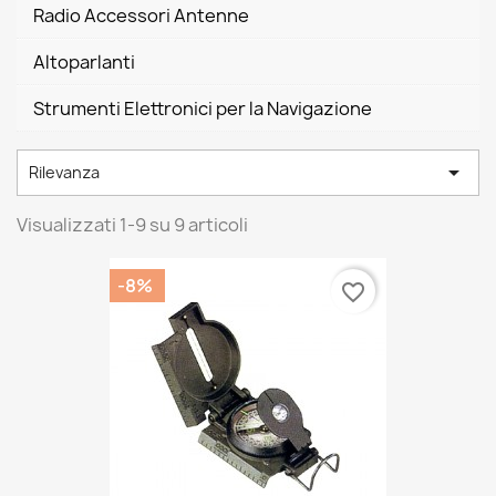
Radio Accessori Antenne
Altoparlanti
Strumenti Elettronici per la Navigazione

Rilevanza
Visualizzati 1-9 su 9 articoli
-8%
favorite_border