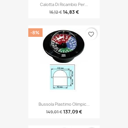
Calotta Di Ricambio Per...
14,83 €
16,12 €
-8%
favorite_border
Bussola Plastimo Olimpic...
137,09 €
149,01 €