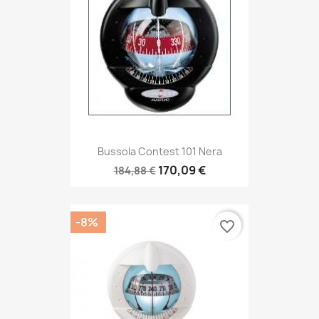
Bussola Contest 101 Nera
170,09 €
184,88 €
-8%
favorite_border