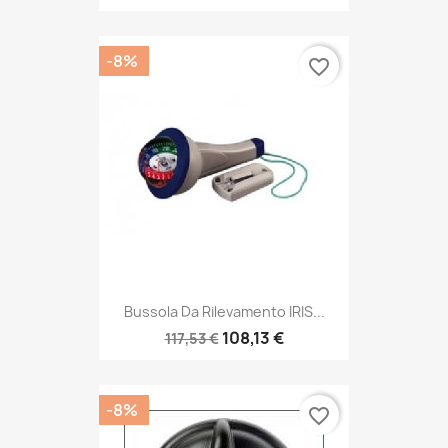
-8%
favorite_border
Bussola Da Rilevamento IRIS...
108,13 €
117,53 €
-8%
favorite_border