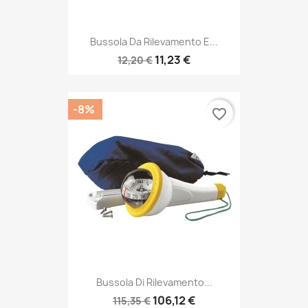
Bussola Da Rilevamento E...
11,23 €
12,20 €
-8%
favorite_border
Bussola Di Rilevamento...
106,12 €
115,35 €