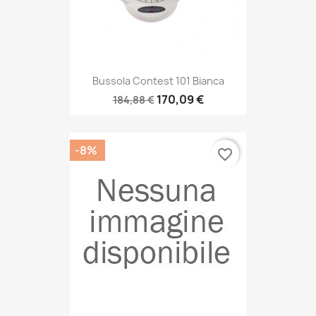
Bussola Contest 101 Bianca
170,09 €
184,88 €
-8%
favorite_border