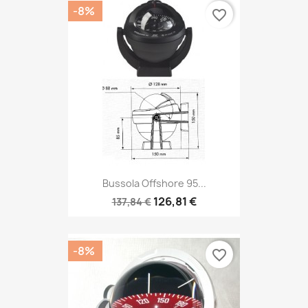
-8%
favorite_border
Bussola Offshore 95...
126,81 €
137,84 €
-8%
favorite_border