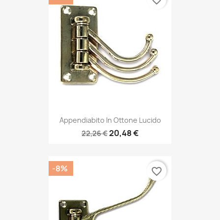
Appendiabito In Ottone Lucido
20,48 €
22,26 €
-8%
favorite_border