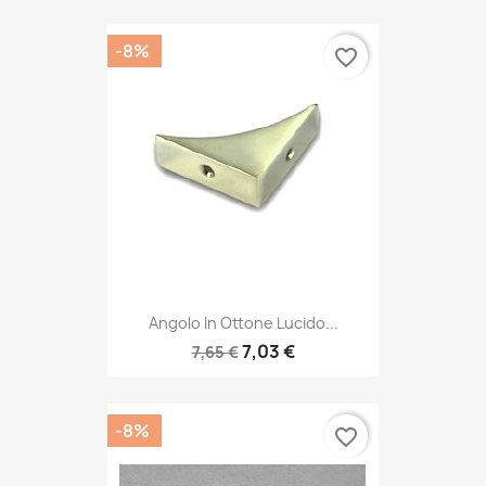
-8%
favorite_border
Angolo In Ottone Lucido...
7,03 €
7,65 €
-8%
favorite_border