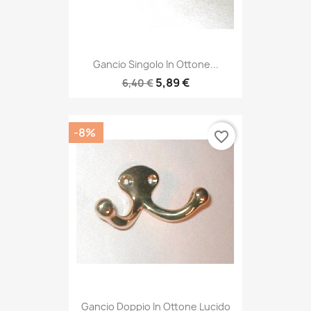
Gancio Singolo In Ottone...
5,89 €
6,40 €
-8%
favorite_border
Gancio Doppio In Ottone Lucido