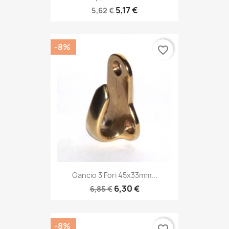
5,17 €
5,62 €
-8%
favorite_border
Gancio 3 Fori 45x33mm...
6,30 €
6,85 €
-8%
favorite_border