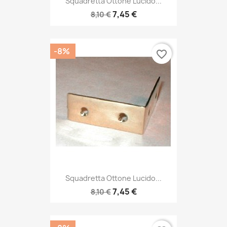
Squadretta Ottone Lucido...
7,45 €
8,10 €
-8%
favorite_border
Squadretta Ottone Lucido...
7,45 €
8,10 €