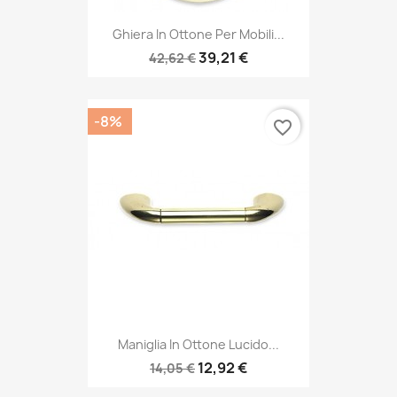
Ghiera In Ottone Per Mobili...
39,21 €
42,62 €
-8%
favorite_border
Maniglia In Ottone Lucido...
12,92 €
14,05 €