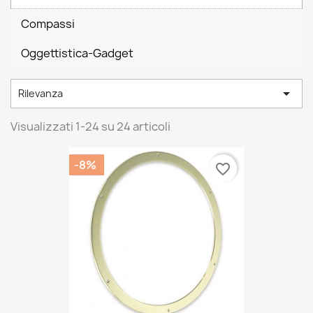
Compassi
Oggettistica-Gadget

Rilevanza
Visualizzati 1-24 su 24 articoli
-8%
favorite_border