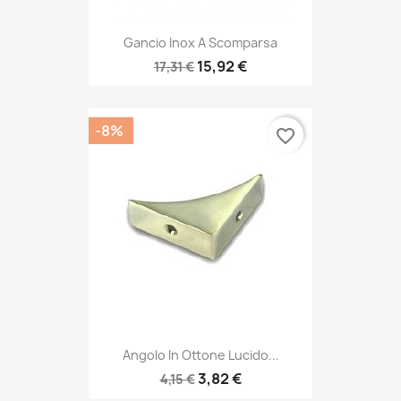
Gancio Inox A Scomparsa
15,92 €
17,31 €
-8%
favorite_border
Angolo In Ottone Lucido...
3,82 €
4,15 €