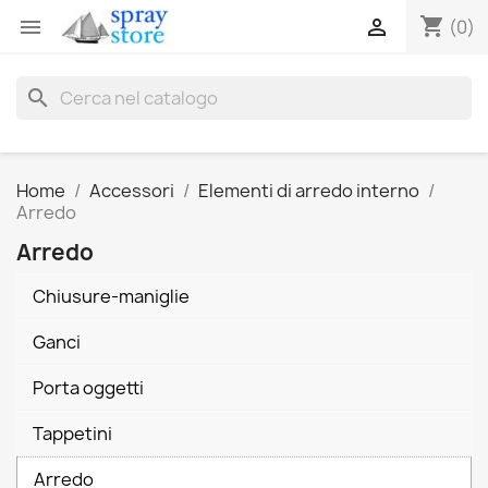
shopping_cart


(0)
search
Home
Accessori
Elementi di arredo interno
Arredo
Arredo
Chiusure-maniglie
Ganci
Porta oggetti
Tappetini
Arredo