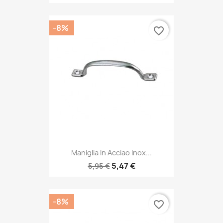
-8%
favorite_border
Maniglia In Acciao Inox...
5,47 €
5,95 €
-8%
favorite_border