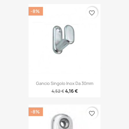
-8%
favorite_border
Gancio Singolo Inox Da 30mm
4,16 €
4,52 €
-8%
favorite_border