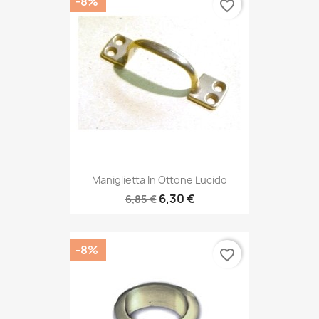
-8%
favorite_border
Maniglietta In Ottone Lucido
6,30 €
6,85 €
-8%
favorite_border