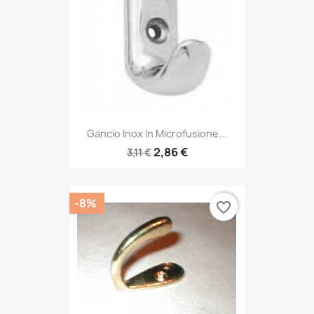
Gancio Inox In Microfusione...
2,86 €
3,11 €
-8%
favorite_border