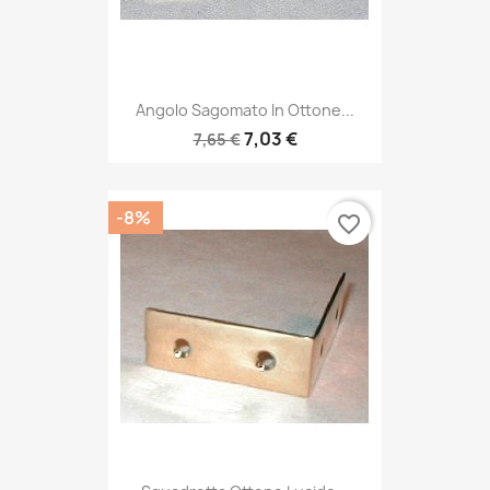
Angolo Sagomato In Ottone...
7,03 €
7,65 €
-8%
favorite_border