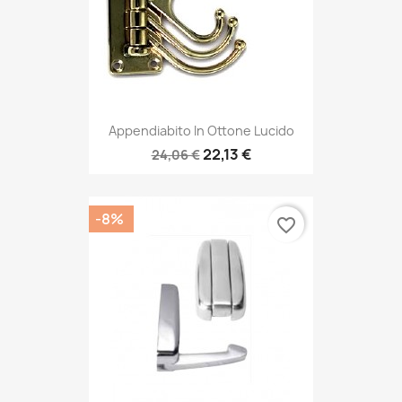
Appendiabito In Ottone Lucido
22,13 €
24,06 €
-8%
favorite_border