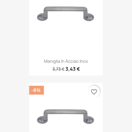
Maniglia In Acciao Inox
3,43 €
3,73 €
-8%
favorite_border