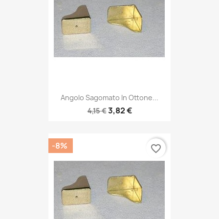
Angolo Sagomato In Ottone...
3,82 €
4,15 €
-8%
favorite_border