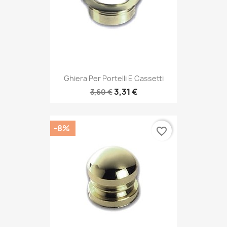
Ghiera Per Portelli E Cassetti
3,31 €
3,60 €
-8%
favorite_border