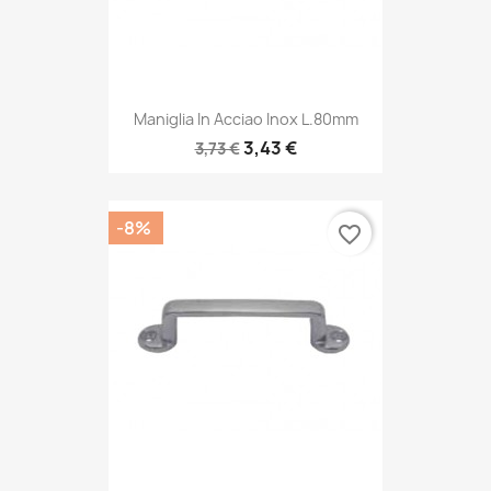
Maniglia In Acciao Inox L.80mm
3,43 €
3,73 €
-8%
favorite_border