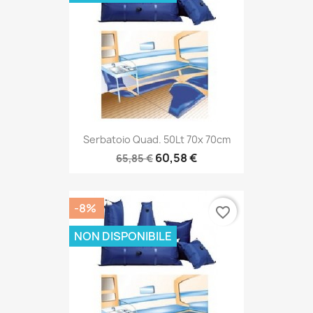
Serbatoio Quad. 50Lt 70x 70cm
60,58 €
65,85 €
-8%
favorite_border
NON DISPONIBILE