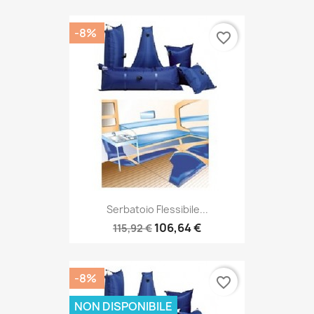
-8%
favorite_border
Serbatoio Flessibile...
106,64 €
115,92 €
-8%
favorite_border
NON DISPONIBILE