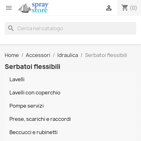
shopping_cart


(0)
search
Home
Accessori
Idraulica
Serbatoi flessibili
Serbatoi flessibili
Lavelli
Lavelli con coperchio
Pompe servizi
Prese, scarichi e raccordi
Beccucci e rubinetti