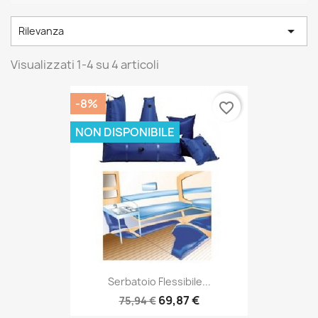

Rilevanza
Visualizzati 1-4 su 4 articoli
-8%
favorite_border
NON DISPONIBILE
Serbatoio Flessibile...
69,87 €
75,94 €