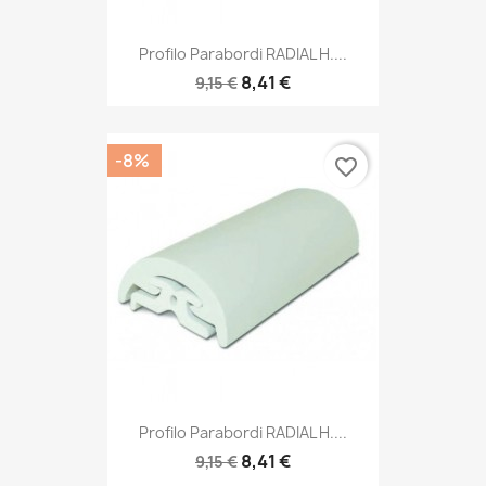
Profilo Parabordi RADIAL H....
8,41 €
9,15 €
-8%
favorite_border
Profilo Parabordi RADIAL H....
8,41 €
9,15 €