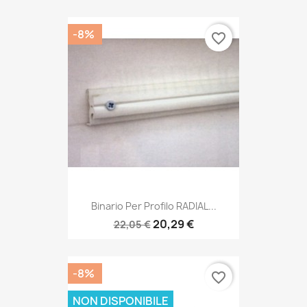
-8%
favorite_border
Binario Per Profilo RADIAL...
20,29 €
22,05 €
-8%
favorite_border
NON DISPONIBILE