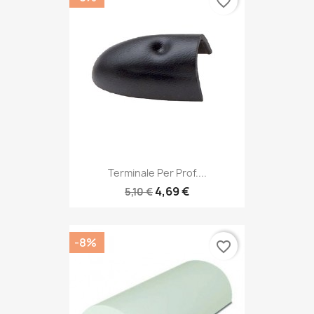
favorite_border
Terminale Per Prof....
4,69 €
5,10 €
-8%
favorite_border