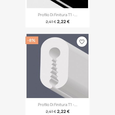
Profilo Di Finitura T1 -...
2,22 €
2,41 €
-8%
favorite_border
Profilo Di Finitura T1 -...
2,22 €
2,41 €