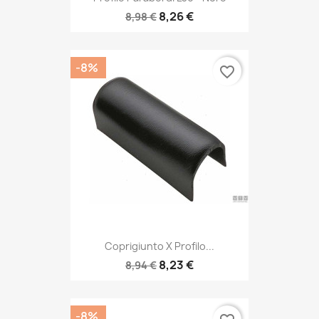
8,26 €
8,98 €
-8%
favorite_border
Coprigiunto X Profilo...
8,23 €
8,94 €
-8%