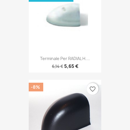
Terminale Per RADIAL H....
5,65 €
6,14 €
-8%
favorite_border