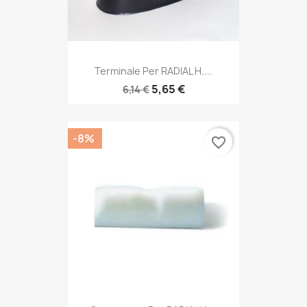
Terminale Per RADIAL H....
5,65 €
6,14 €
-8%
favorite_border