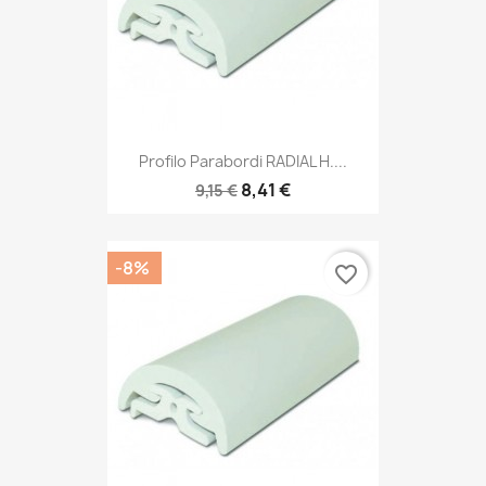
Profilo Parabordi RADIAL H....
8,41 €
9,15 €
-8%
favorite_border