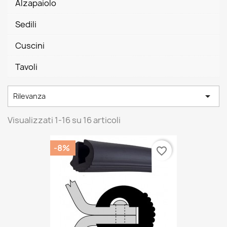
Alzapaiolo
Sedili
Cuscini
Tavoli

Rilevanza
Visualizzati 1-16 su 16 articoli
-8%
favorite_border