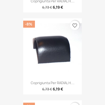
Coprigiunta Per RADIAL H....
6,19 €
6,73 €
-8%
favorite_border
Coprigiunta Per RADIAL H....
6,19 €
6,73 €