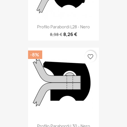
Profilo Parabordi L28 - Nero
8,26 €
8,98 €
-8%
favorite_border
Profilo Parabordi L30 - Nero