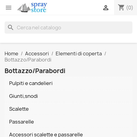
shopping_cart


(0)
search
Home
Accessori
Elementi di coperta
Bottazzo/Parabordi
Bottazzo/Parabordi
Pulpiti e candelieri
Giunti,snodi
Scalette
Passarelle
Accessori scalette e passarelle