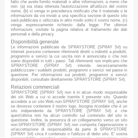
fatto che avete fornito materiali o altre informazioni, a meno che
non: (a) sia stata ottenuta l'autorizzazione all'utilizzo del vostro
nome, (b) vi venga in precedenza notificato che il materiale o le
informazioni da voi inviati a una specifica sezione di questo sito
sarà pubblicata o utilizzata in altro modo sotto il vostro nome, (c)
venga espressamente richiesto dalla legge. Per ulteriori
informazioni, visitate la pagina relativa al trattamento dei dati
personali e della privacy.
Disponibilità generale
Le informazioni pubblicate da SPRAYSTORE (SPRAY Srl) su
Internet possono contenere riferimenti diretti o indiretti a prodotti,
programmi e servizi la cui uscita non è annunciata o che non
siano disponibili in tutti i paesi. Tali riferimenti non implicano che
SPRAYSTORE (SPRAY Srl) intenda necessariamente
pubblicizzare i suddetti prodotti, programmi o servizi nel paese in
questione. Per informazioni sui prodotti, programmi e servizi
disponibili, consultate direttamente SPRAYSTORE (SPRAY Srl).
Relazioni commerciali
SPRAYSTORE (SPRAY Srl) non è in alcun modo responsabile
dei siti Web a cui si accede tramite il presente sito. Quando
accedete a un sito Web non-SPRAYSTORE (SPRAY Srl), anche
se dovesse contenere il nostro logo, bisogna ricordate che è un
sito indipendente da SPRAYSTORE (SPRAY Srl) e che
quest'ultima non ha alcun controllo sul contenuto del sito in
questione. Inoltre, la presenza di un collegamento verso un sito
non-SPRAYSTORE (SPRAY Srl) non comporta l'approvazione o
un'accettazione di responsabilità da parte di SPRAYSTORE
(SPRAY Srl) circa il contenuto o l'utilizzo di detto sito. E' vostra