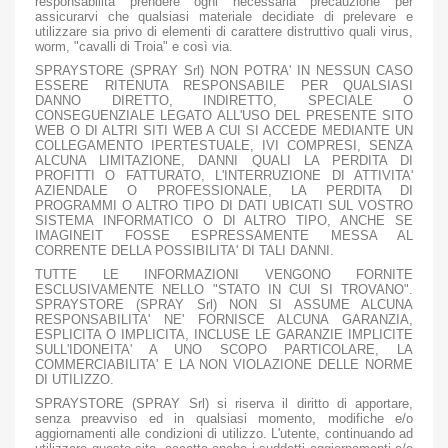
responsabilità prendere ogni necessaria precauzione per
assicurarvi che qualsiasi materiale decidiate di prelevare e
utilizzare sia privo di elementi di carattere distruttivo quali virus,
worm, "cavalli di Troia" e così via.
SPRAYSTORE (SPRAY Srl) NON POTRA' IN NESSUN CASO
ESSERE RITENUTA RESPONSABILE PER QUALSIASI
DANNO DIRETTO, INDIRETTO, SPECIALE O
CONSEGUENZIALE LEGATO ALL'USO DEL PRESENTE SITO
WEB O DI ALTRI SITI WEB A CUI SI ACCEDE MEDIANTE UN
COLLEGAMENTO IPERTESTUALE, IVI COMPRESI, SENZA
ALCUNA LIMITAZIONE, DANNI QUALI LA PERDITA DI
PROFITTI O FATTURATO, L'INTERRUZIONE DI ATTIVITA'
AZIENDALE O PROFESSIONALE, LA PERDITA DI
PROGRAMMI O ALTRO TIPO DI DATI UBICATI SUL VOSTRO
SISTEMA INFORMATICO O DI ALTRO TIPO, ANCHE SE
IMAGINEIT FOSSE ESPRESSAMENTE MESSA AL
CORRENTE DELLA POSSIBILITA' DI TALI DANNI.
TUTTE LE INFORMAZIONI VENGONO FORNITE
ESCLUSIVAMENTE NELLO "STATO IN CUI SI TROVANO".
SPRAYSTORE (SPRAY Srl) NON SI ASSUME ALCUNA
RESPONSABILITA' NE' FORNISCE ALCUNA GARANZIA,
ESPLICITA O IMPLICITA, INCLUSE LE GARANZIE IMPLICITE
SULL'IDONEITA' A UNO SCOPO PARTICOLARE, LA
COMMERCIABILITA' E LA NON VIOLAZIONE DELLE NORME
DI UTILIZZO.
SPRAYSTORE (SPRAY Srl) si riserva il diritto di apportare,
senza preavviso ed in qualsiasi momento, modifiche e/o
aggiornamenti alle condizioni di utilizzo. L'utente, continuando ad