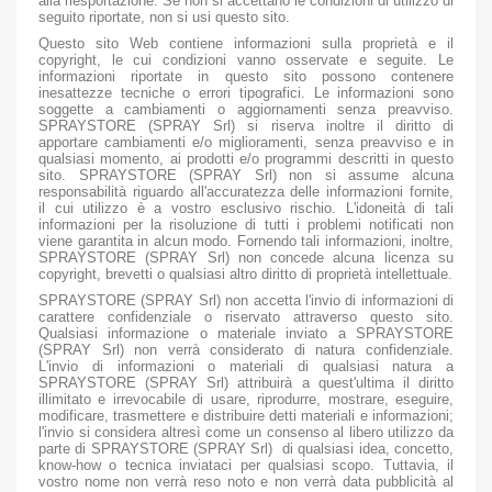
alla riesportazione. Se non si accettano le condizioni di utilizzo di
seguito riportate, non si usi questo sito.
Questo sito Web contiene informazioni sulla proprietà e il
copyright, le cui condizioni vanno osservate e seguite. Le
informazioni riportate in questo sito possono contenere
inesattezze tecniche o errori tipografici. Le informazioni sono
soggette a cambiamenti o aggiornamenti senza preavviso.
SPRAYSTORE (SPRAY Srl) si riserva inoltre il diritto di
apportare cambiamenti e/o miglioramenti, senza preavviso e in
qualsiasi momento, ai prodotti e/o programmi descritti in questo
sito. SPRAYSTORE (SPRAY Srl) non si assume alcuna
responsabilità riguardo all'accuratezza delle informazioni fornite,
il cui utilizzo è a vostro esclusivo rischio. L'idoneità di tali
informazioni per la risoluzione di tutti i problemi notificati non
viene garantita in alcun modo. Fornendo tali informazioni, inoltre,
SPRAYSTORE (SPRAY Srl) non concede alcuna licenza su
copyright, brevetti o qualsiasi altro diritto di proprietà intellettuale.
SPRAYSTORE (SPRAY Srl) non accetta l'invio di informazioni di
carattere confidenziale o riservato attraverso questo sito.
Qualsiasi informazione o materiale inviato a SPRAYSTORE
(SPRAY Srl) non verrà considerato di natura confidenziale.
L'invio di informazioni o materiali di qualsiasi natura a
SPRAYSTORE (SPRAY Srl) attribuirà a quest'ultima il diritto
illimitato e irrevocabile di usare, riprodurre, mostrare, eseguire,
modificare, trasmettere e distribuire detti materiali e informazioni;
l'invio si considera altresì come un consenso al libero utilizzo da
parte di SPRAYSTORE (SPRAY Srl) di qualsiasi idea, concetto,
know-how o tecnica inviataci per qualsiasi scopo. Tuttavia, il
vostro nome non verrà reso noto e non verrà data pubblicità al