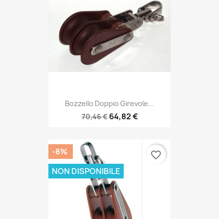
Bozzello Doppio Girevole...
64,82 €
70,46 €
-8%
favorite_border
NON DISPONIBILE