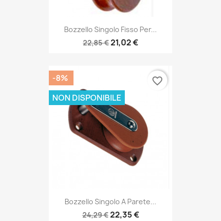
Bozzello Singolo Fisso Per...
21,02 €
22,85 €
-8%
favorite_border
NON DISPONIBILE
Bozzello Singolo A Parete...
22,35 €
24,29 €