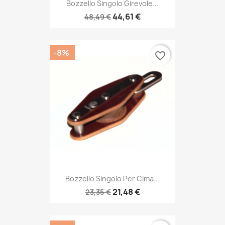
Bozzello Singolo Girevole...
44,61 €
48,49 €
-8%
favorite_border
Bozzello Singolo Per Cima...
21,48 €
23,35 €