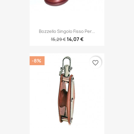
Bozzello Singolo Fisso Per...
14,07 €
15,29 €
-8%
favorite_border