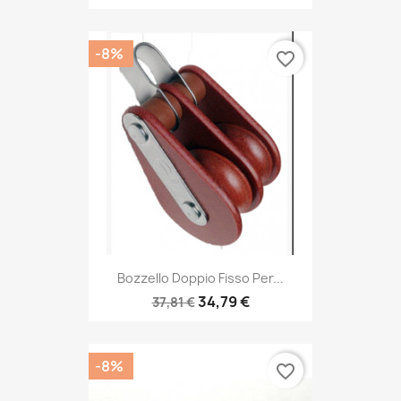
-8%
favorite_border
Bozzello Doppio Fisso Per...
34,79 €
37,81 €
-8%
favorite_border