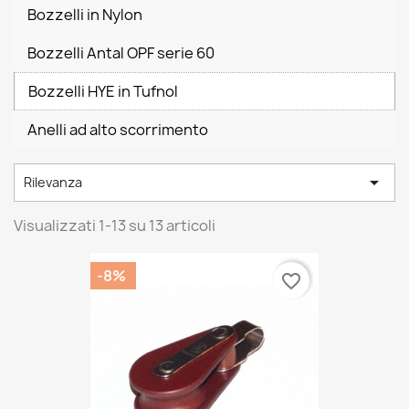
Bozzelli in Nylon
Bozzelli Antal OPF serie 60
Bozzelli HYE in Tufnol
Anelli ad alto scorrimento

Rilevanza
Visualizzati 1-13 su 13 articoli
-8%
favorite_border