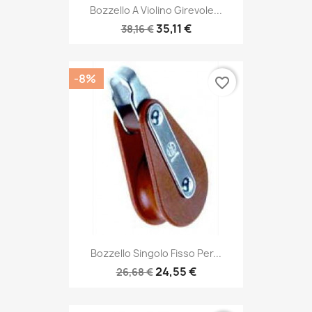
Bozzello A Violino Girevole...
35,11 €
38,16 €
-8%
favorite_border
Bozzello Singolo Fisso Per...
24,55 €
26,68 €