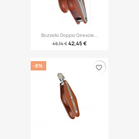
Bozzello Doppio Girevole...
42,45 €
46,14 €
-8%
favorite_border