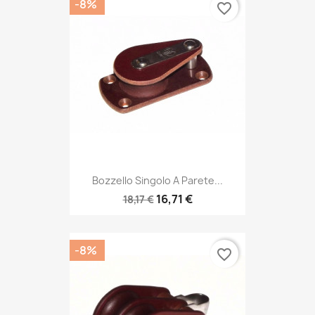
-8%
favorite_border
Bozzello Singolo A Parete...
16,71 €
18,17 €
-8%
favorite_border