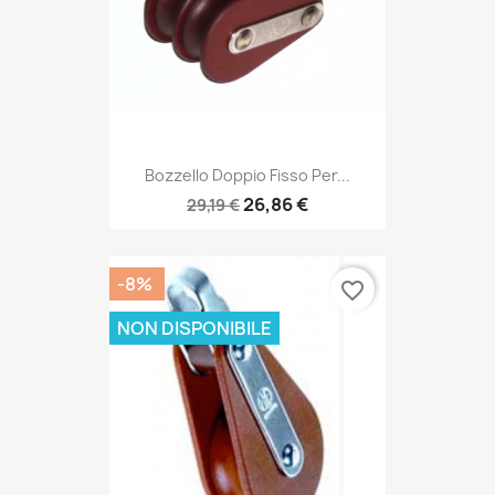
Bozzello Doppio Fisso Per...
26,86 €
29,19 €
-8%
favorite_border
NON DISPONIBILE