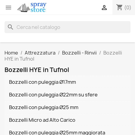
shopping_cart


(0)
search
Home
Attrezzatura
Bozzelli - Rinvii
Bozzelli
HYE in Tufnol
Bozzelli HYE in Tufnol
Bozzelli con puleggia Ø17mm
Bozzelli con puleggia Ø22mm su sfere
Bozzelli con puleggia Ø25 mm
Bozzelli Micro ad Alto Carico
Bozzelli con puleggia Ø25mm maggiorata