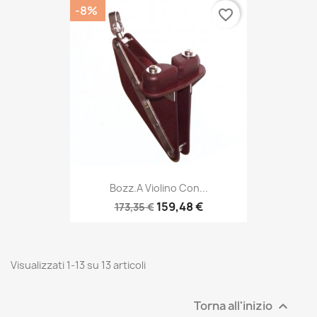
-8%
favorite_border
Bozz.a Violino Con...
159,48 €
173,35 €
Visualizzati 1-13 su 13 articoli
Torna all'inizio
