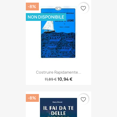
-8%
favorite_border
NON DISPONIBILE
Costruire Rapidamente...
10,94 €
11,89 €
-8%
favorite_border