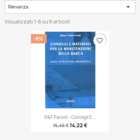

Rilevanza
Visualizzati 1-6 su 6 articoli
-8%
favorite_border
D&F Parodi - Consigli E...
14,22 €
15,46 €