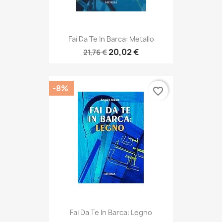
Fai Da Te In Barca: Metallo
20,02 €
21,76 €
-8%
favorite_border
Fai Da Te In Barca: Legno