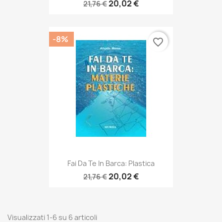
20,02 €
21,76 €
-8%
favorite_border
Fai Da Te In Barca: Plastica
20,02 €
21,76 €
Visualizzati 1-6 su 6 articoli