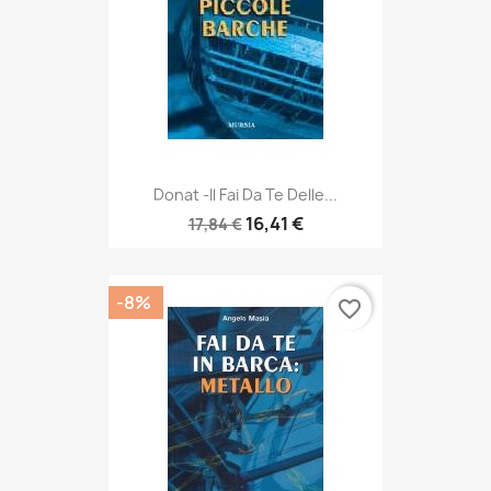
Donat -Il Fai Da Te Delle...
16,41 €
17,84 €
-8%
favorite_border