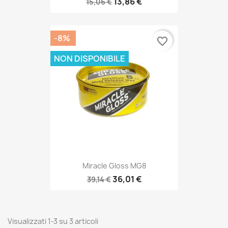
13,86 €
15,06 €
-8%
favorite_border
NON DISPONIBILE
Miracle Gloss MG8
36,01 €
39,14 €
Visualizzati 1-3 su 3 articoli