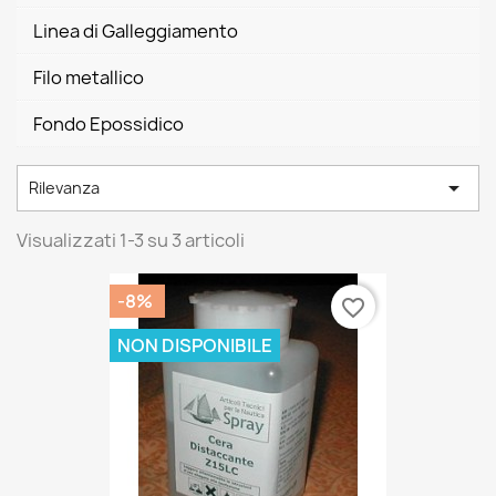
Linea di Galleggiamento
Filo metallico
Fondo Epossidico

Rilevanza
Visualizzati 1-3 su 3 articoli
-8%
favorite_border
NON DISPONIBILE