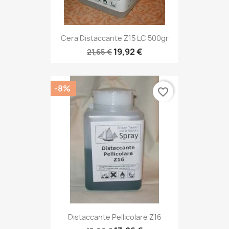
Cera Distaccante Z15 LC 500gr
19,92 €
21,65 €
-8%
favorite_border
Distaccante Pellicolare Z16