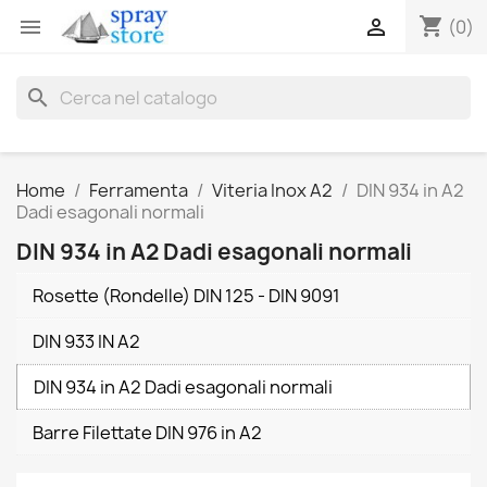
shopping_cart


(0)
search
Home
Ferramenta
Viteria Inox A2
DIN 934 in A2
Dadi esagonali normali
DIN 934 in A2 Dadi esagonali normali
Rosette (Rondelle) DIN 125 - DIN 9091
DIN 933 IN A2
DIN 934 in A2 Dadi esagonali normali
Barre Filettate DIN 976 in A2