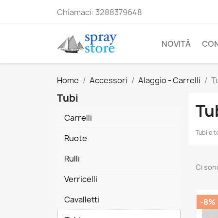
Chiamaci:
3288379648
NOVITÀ
CO
Home
Accessori
Alaggio - Carrelli
T
Tubi
Tu
Carrelli
Tubi e t
Ruote
Rulli
Ci son
Verricelli
Cavalletti
-8%