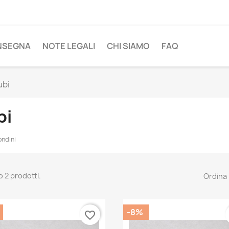
NSEGNA
NOTE LEGALI
CHI SIAMO
FAQ
ubi
bi
ondini
o 2 prodotti.
Ordina 
-8%
favorite_border