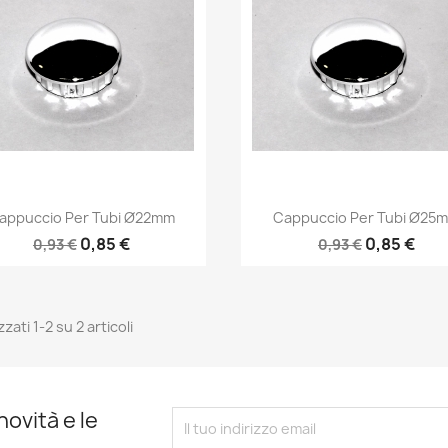
Anteprima
Anteprima


appuccio Per Tubi Ø22mm
Cappuccio Per Tubi Ø25
0,85 €
0,85 €
0,93 €
0,93 €
zzati 1-2 su 2 articoli
novità e le