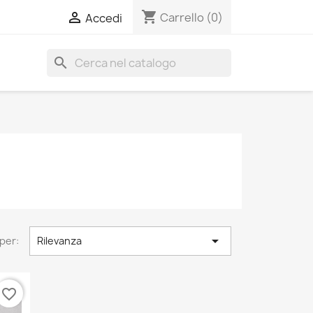
shopping_cart

Carrello
(0)
Accedi
search

per:
Rilevanza
favorite_border