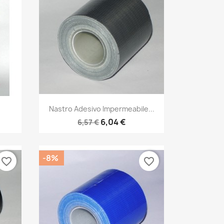
Anteprima

Nastro Adesivo Impermeabile...
6,04 €
6,57 €
-8%
favorite_border
favorite_border