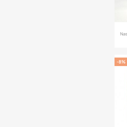
Nas
-8%