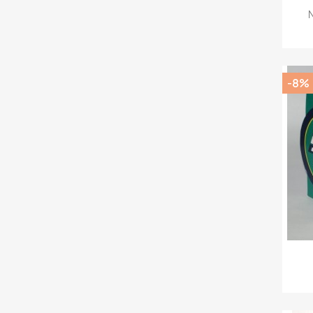
N
-8%