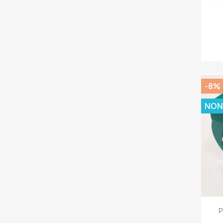
-8%
NON
P