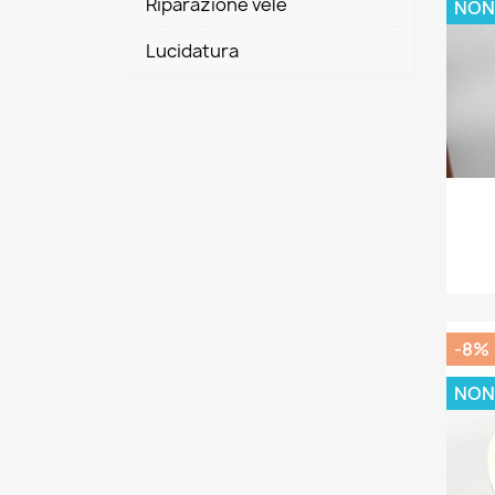
Riparazione vele
NON
Lucidatura
-8%
NON