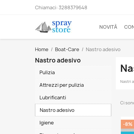
Chiamaci:
3288379648
NOVITÀ
CO
Home
Boat-Care
Nastro adesivo
Nastro adesivo
Na
Pulizia
Nastri 
Attrezzi per pulizia
Lubrificanti
Ci son
Nastro adesivo
Igiene
-8%