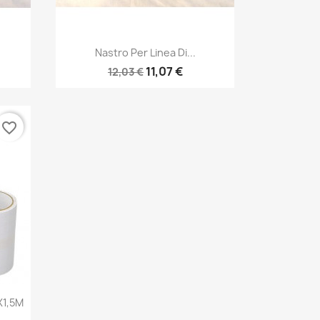
Anteprima

Nastro Per Linea Di...
11,07 €
12,03 €
favorite_border
X1,5M