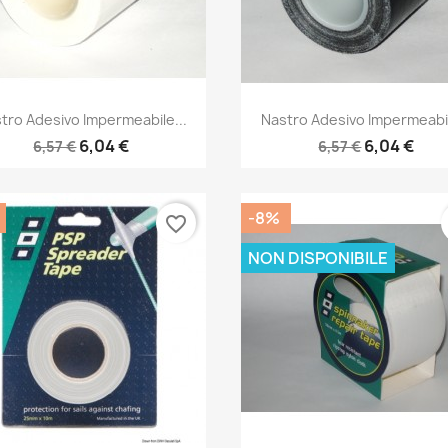
Anteprima
Anteprima


tro Adesivo Impermeabile...
Nastro Adesivo Impermeabil
6,04 €
6,04 €
6,57 €
6,57 €
-8%
favorite_border
NON DISPONIBILE