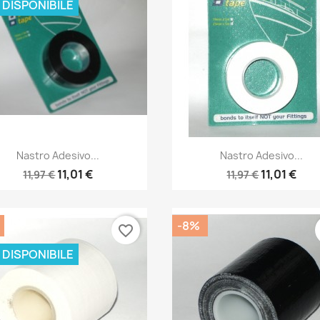
 DISPONIBILE
Anteprima
Anteprima


Nastro Adesivo...
Nastro Adesivo...
11,01 €
11,01 €
11,97 €
11,97 €
-8%
favorite_border
 DISPONIBILE