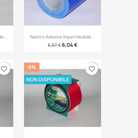
Anteprima

e...
Nastro Adesivo Impermeabile...
6,04 €
6,57 €
-8%
favorite_border
favorite_border
NON DISPONIBILE