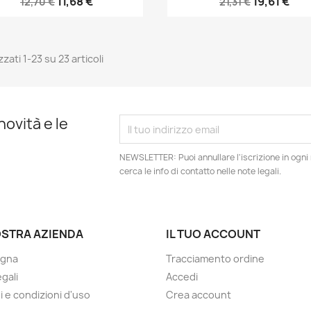
11,68 €
19,61 €
12,70 €
21,31 €
zzati 1-23 su 23 articoli
novità e le
NEWSLETTER: Puoi annullare l'iscrizione in ogn
cerca le info di contatto nelle note legali.
OSTRA AZIENDA
IL TUO ACCOUNT
gna
Tracciamento ordine
gali
Accedi
i e condizioni d'uso
Crea account