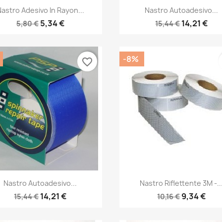
Anteprima
Anteprima


astro Adesivo In Rayon...
Nastro Autoadesivo...
5,34 €
14,21 €
5,80 €
15,44 €
-8%
favorite_border
Anteprima
Anteprima


Nastro Autoadesivo...
Nastro Riflettente 3M -..
14,21 €
9,34 €
15,44 €
10,16 €