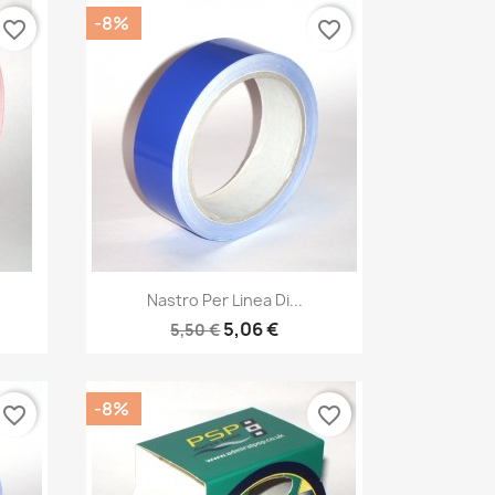
-8%
favorite_border
favorite_border
Anteprima

Nastro Per Linea Di...
5,06 €
5,50 €
-8%
favorite_border
favorite_border