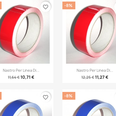
-8%
favorite_border
Anteprima
Anteprima


Nastro Per Linea Di...
Nastro Per Linea Di...
10,71 €
11,27 €
11,64 €
12,25 €
-8%
favorite_border