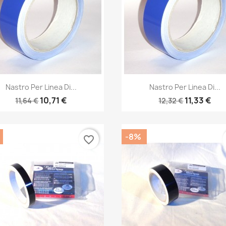
Anteprima
Anteprima


Nastro Per Linea Di...
Nastro Per Linea Di...
10,71 €
11,33 €
11,64 €
12,32 €
-8%
favorite_border