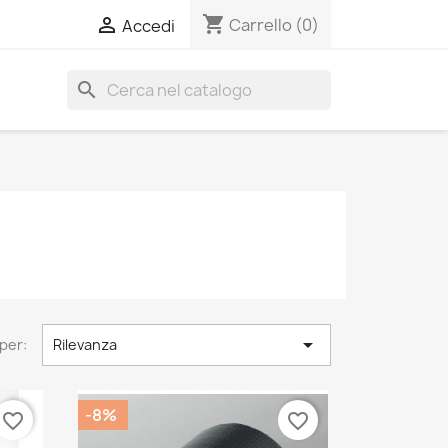
shopping_cart

Carrello
(0)
Accedi
search

per:
Rilevanza
-8%
favorite_border
favorite_border