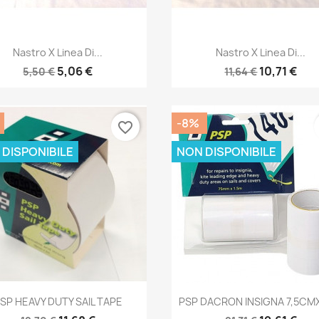
Anteprima
Anteprima


Nastro X Linea Di...
Nastro X Linea Di...
5,06 €
10,71 €
5,50 €
11,64 €
-8%
favorite_border
 DISPONIBILE
NON DISPONIBILE
Anteprima
Anteprima


SP HEAVY DUTY SAIL TAPE
PSP DACRON INSIGNA 7,5CM