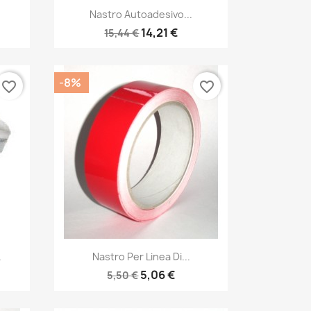
Anteprima

Nastro Autoadesivo...
14,21 €
15,44 €
-8%
favorite_border
favorite_border
Anteprima

.
Nastro Per Linea Di...
5,06 €
5,50 €