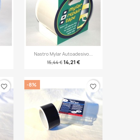
Anteprima

Nastro Mylar Autoadesivo...
14,21 €
15,44 €
-8%
favorite_border
favorite_border