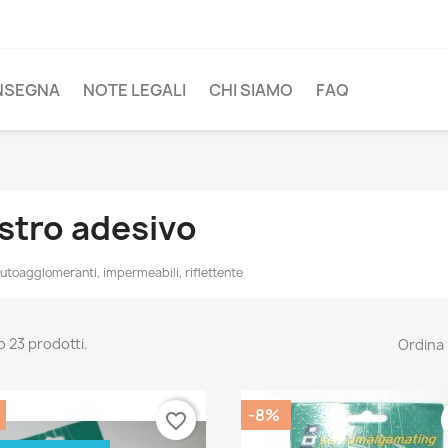
NSEGNA
NOTE LEGALI
CHI SIAMO
FAQ
stro adesivo
autoagglomeranti, impermeabili, riflettente
o 23 prodotti.
Ordina 
-8%
favorite_border