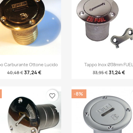
Anteprima
Anteprima


o Carburante Ottone Lucido
Tappo Inox Ø38mm FUE
37,24 €
31,24 €
40,48 €
33,95 €
-8%
favorite_border