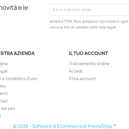
novità e le
NEWSLETTER: Puoi annullare l'iscrizione in ogn
cerca le info di contatto nelle note legali.
OSTRA AZIENDA
IL TUO ACCOUNT
gna
Tracciamento ordine
gali
Accedi
i e condizioni d'uso
Crea account
amo
enti
taci
del sito
i
© 2026 - Software di Ecommerce di PrestaShop™