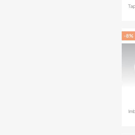
Tap
-8%
Imb