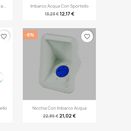
Anteprima

...
Imbarco Acqua Con Sportello
12,17 €
13,23 €
-8%
favorite_border
favorite_border
Anteprima

ello
Nicchia Con Imbarco Acqua
21,02 €
22,85 €