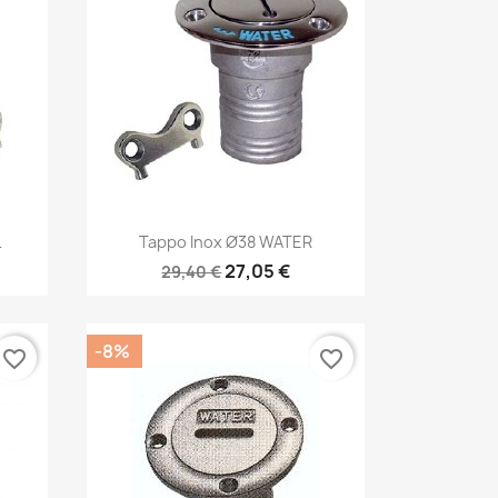
Anteprima

L
Tappo Inox Ø38 WATER
27,05 €
29,40 €
-8%
favorite_border
favorite_border