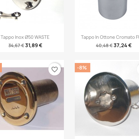
Anteprima
Anteprima


Tappo Inox Ø50 WASTE
Tappo In Ottone Cromato 
31,89 €
37,24 €
34,67 €
40,48 €
-8%
favorite_border