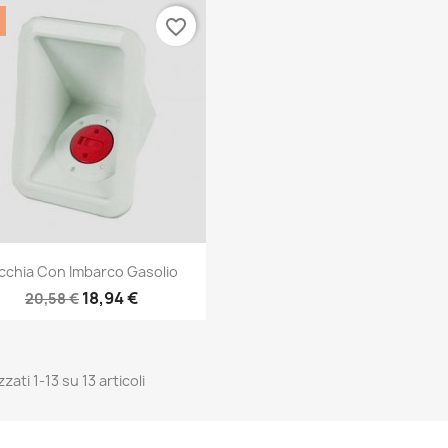
favorite_border
Anteprima

cchia Con Imbarco Gasolio
18,94 €
20,58 €
zzati 1-13 su 13 articoli