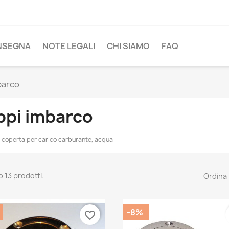
NSEGNA
NOTE LEGALI
CHI SIAMO
FAQ
barco
ppi imbarco
i coperta per carico carburante, acqua
o 13 prodotti.
Ordina 
-8%
favorite_border