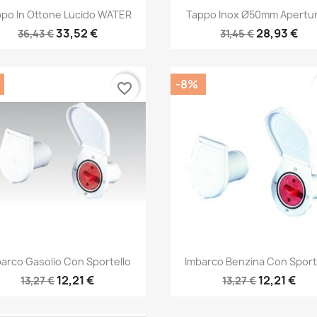
Anteprima
Anteprima


po In Ottone Lucido WATER
Tappo Inox Ø50mm Apertura
33,52 €
28,93 €
36,43 €
31,45 €
-8%
favorite_border
Anteprima
Anteprima


arco Gasolio Con Sportello
Imbarco Benzina Con Sport
12,21 €
12,21 €
13,27 €
13,27 €