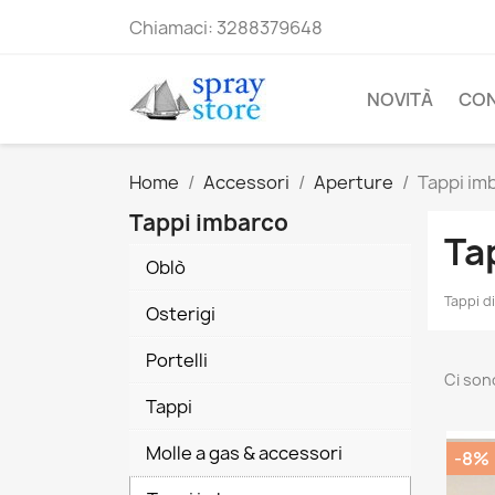
Chiamaci:
3288379648
NOVITÀ
CO
Home
Accessori
Aperture
Tappi im
Tappi imbarco
Ta
Oblò
Tappi d
Osterigi
Portelli
Ci son
Tappi
Molle a gas & accessori
-8%