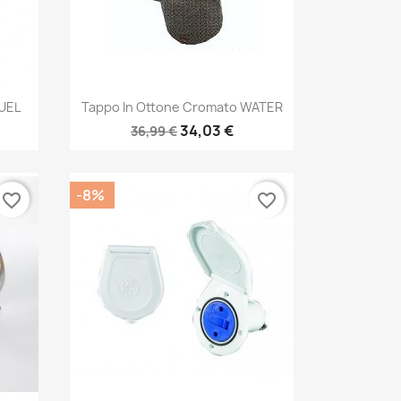
Anteprima

FUEL
Tappo In Ottone Cromato WATER
34,03 €
36,99 €
-8%
favorite_border
favorite_border