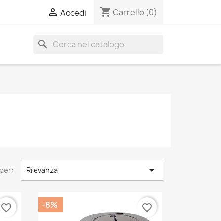
shopping_cart

Carrello
(0)
Accedi
search

per:
Rilevanza
-8%
favorite_border
favorite_border