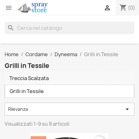
shopping_cart


(0)
search
Home
Cordame
Dyneema
Grilli in Tessile
Grilli in Tessile
Treccia Scalzata
Grilli in Tessile

Rilevanza
Visualizzati 1-9 su 9 articoli