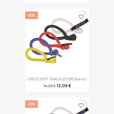
-8%
favorite_border
LYROS SOFT SHACKLES Ø6 Bianco
13,09 €
14,23 €
-8%
favorite_border