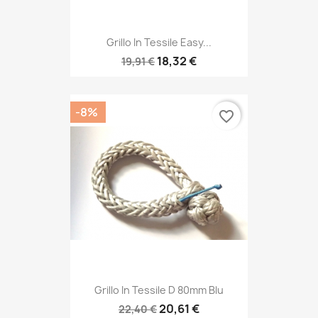
Grillo In Tessile Easy...
18,32 €
19,91 €
-8%
favorite_border
Grillo In Tessile D 80mm Blu
20,61 €
22,40 €