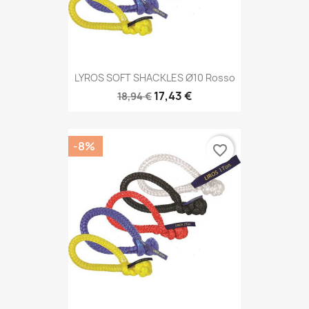
LYROS SOFT SHACKLES Ø10 Rosso
17,43 €
18,94 €
-8%
favorite_border