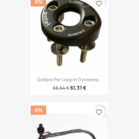
-8%
favorite_border
Golfare Per Loop In Dyneema...
61,31 €
66,64 €
-8%
favorite_border