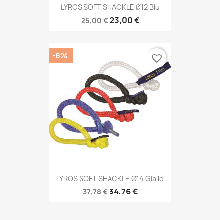
LYROS SOFT SHACKLE Ø12 Blu
23,00 €
25,00 €
-8%
favorite_border
LYROS SOFT SHACKLE Ø14 Giallo
34,76 €
37,78 €