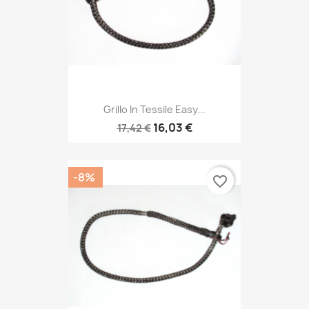
Grillo In Tessile Easy...
16,03 €
17,42 €
-8%
favorite_border