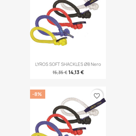
LYROS SOFT SHACKLES Ø8 Nero
14,13 €
15,35 €
-8%
favorite_border