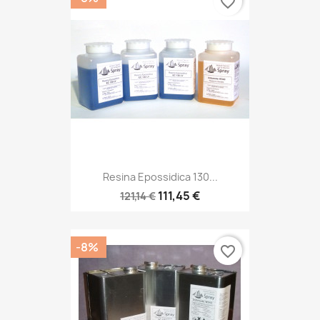
favorite_border
Resina Epossidica 130...
111,45 €
121,14 €
-8%
favorite_border