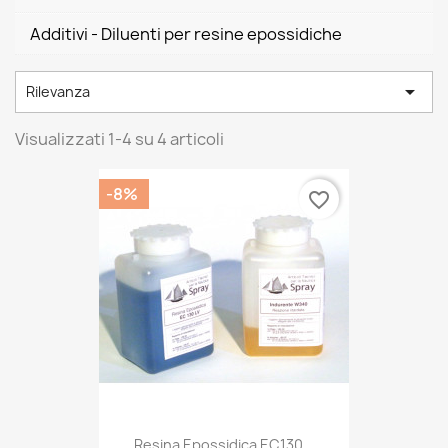
Additivi - Diluenti per resine epossidiche

Rilevanza
Visualizzati 1-4 su 4 articoli
-8%
favorite_border
Resina Epossidica EC130...