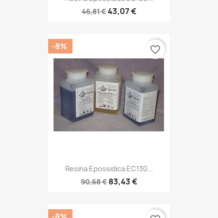
43,07 €
46,81 €
-8%
favorite_border
Resina Epossidica EC130...
83,43 €
90,68 €
-8%