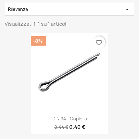

Rilevanza
Visualizzati 1-1 su 1 articoli
-8%
favorite_border
DIN 94 - Copiglia
0,40 €
0,44 €