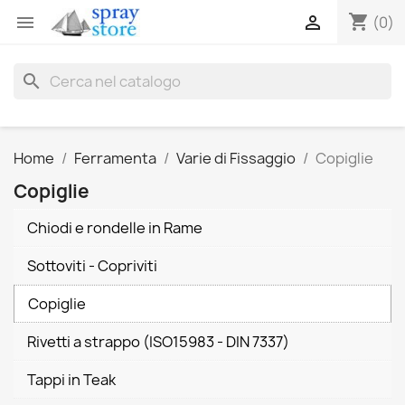
shopping_cart


(0)
search
Home
Ferramenta
Varie di Fissaggio
Copiglie
Copiglie
Chiodi e rondelle in Rame
Sottoviti - Copriviti
Copiglie
Rivetti a strappo (ISO15983 - DIN 7337)
Tappi in Teak