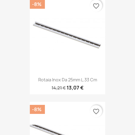
-8%
favorite_border
Rotaia Inox Da 25mm L.33 Cm
13,07 €
14,21 €
-8%
favorite_border