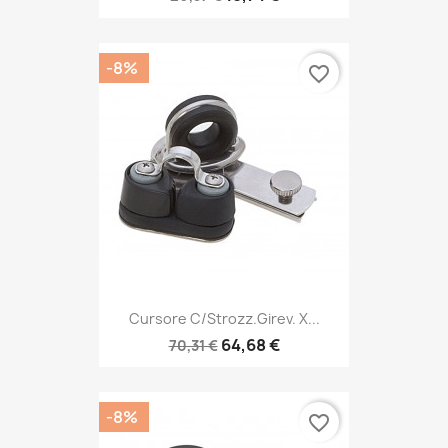
-8%
favorite_border
Cursore C/strozz.girev. X...
64,68 €
70,31 €
-8%
favorite_border