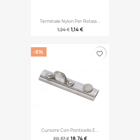
Terminale Nylon Per Rotaia...
1,14 €
1,24 €
-8%
favorite_border
Cursore Con Ponticello E...
18,74 €
20,37 €