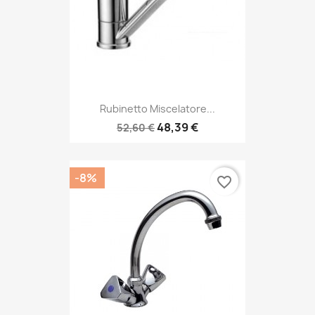
Rubinetto Miscelatore...
48,39 €
52,60 €
-8%
favorite_border