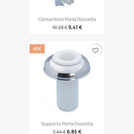
Contenitore Porta Doccetta
9,41 €
10,23 €
-8%
favorite_border
Supporto Porta Doccetta
6,85 €
7,44 €