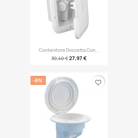
Contenitore Doccetta Con...
27,97 €
30,40 €
-8%
favorite_border