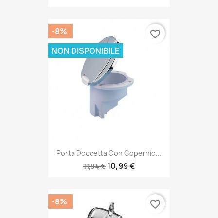
-8%
favorite_border
NON DISPONIBILE
Porta Doccetta Con Coperhio...
10,99 €
11,94 €
-8%
favorite_border