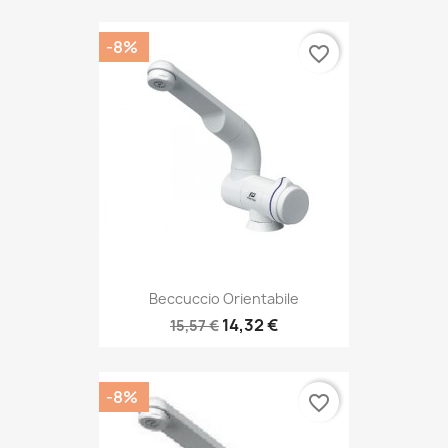
-8%
favorite_border
Beccuccio Orientabile
14,32 €
15,57 €
-8%
favorite_border