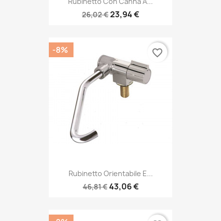
Rubinetto Con Canna A...
23,94 €
26,02 €
-8%
favorite_border
Rubinetto Orientabile E...
43,06 €
46,81 €