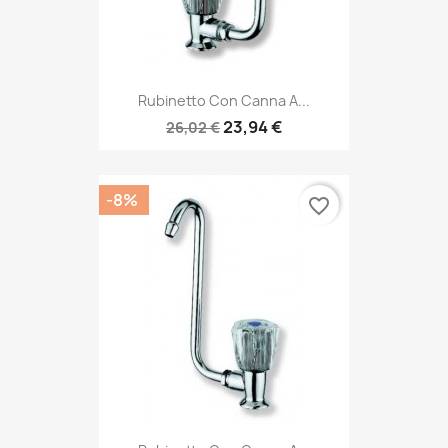
Rubinetto Con Canna A...
23,94 €
26,02 €
-8%
favorite_border