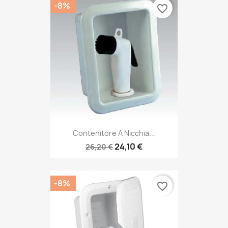
-8%
favorite_border
Contenitore A Nicchia...
24,10 €
26,20 €
-8%
favorite_border