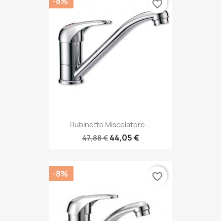
-8%
favorite_border
Rubinetto Miscelatore...
44,05 €
47,88 €
-8%
favorite_border