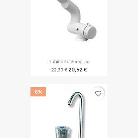
Rubinetto Semplice
20,52 €
22,30 €
-8%
favorite_border