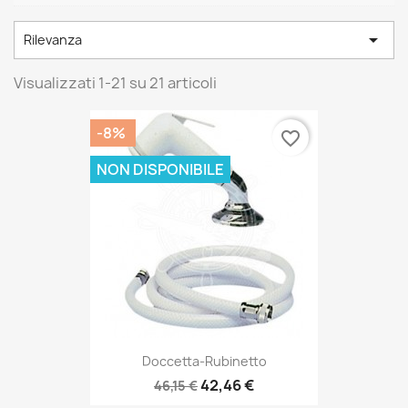

Rilevanza
Visualizzati 1-21 su 21 articoli
-8%
favorite_border
NON DISPONIBILE
Doccetta-Rubinetto
42,46 €
46,15 €