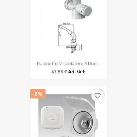
Rubinetto Miscelatore A Due...
43,74 €
47,55 €
-8%
favorite_border