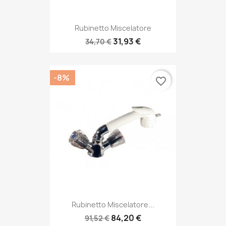
Rubinetto Miscelatore
31,93 €
34,70 €
-8%
favorite_border
Rubinetto Miscelatore...
84,20 €
91,52 €