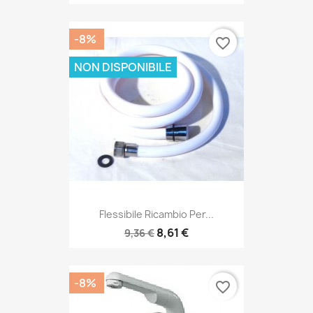
-8%
favorite_border
NON DISPONIBILE
Flessibile Ricambio Per...
8,61 €
9,36 €
-8%
favorite_border