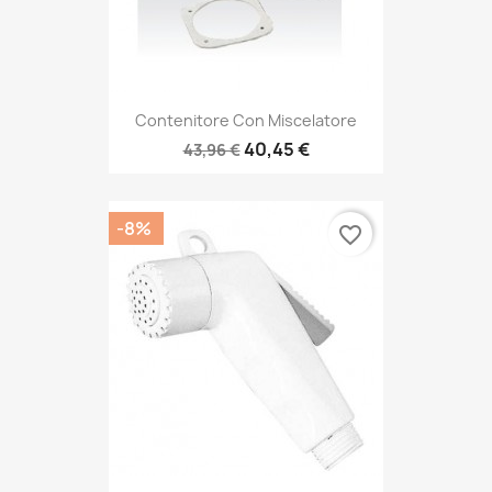
Contenitore Con Miscelatore
40,45 €
43,96 €
-8%
favorite_border