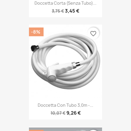
Doccetta Corta (senza Tubo)...
3,45 €
3,75 €
-8%
favorite_border
Doccetta Con Tubo 3,0m -...
9,26 €
10,07 €