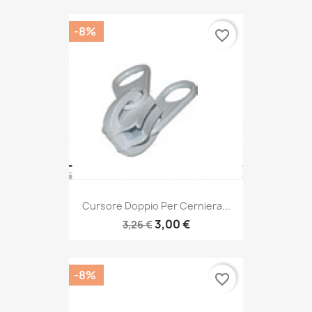
-8%
favorite_border
Cursore Doppio Per Cerniera...
3,00 €
3,26 €
-8%
favorite_border