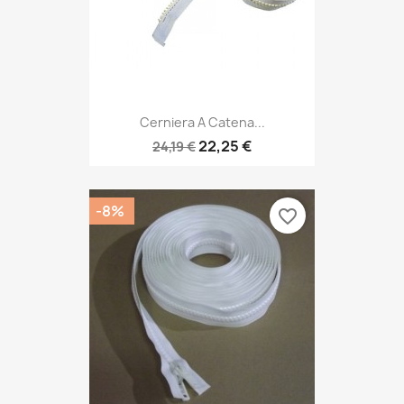
Cerniera A Catena...
22,25 €
24,19 €
-8%
favorite_border