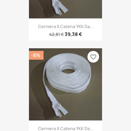
Cerniera A Catena YKK Da...
39,38 €
42,81 €
-8%
favorite_border
Cerniera A Catena YKK Da...