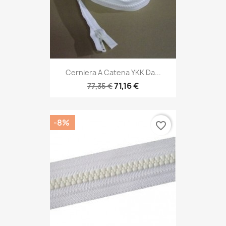
Cerniera A Catena YKK Da...
71,16 €
77,35 €
-8%
favorite_border