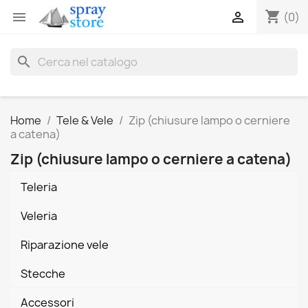
shopping_cart


(0)
search
Home
Tele & Vele
Zip (chiusure lampo o cerniere
a catena)
Zip (chiusure lampo o cerniere a catena)
Teleria
Veleria
Riparazione vele
Stecche
Accessori