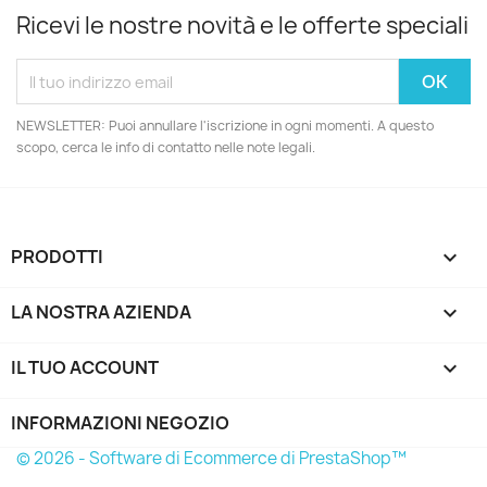
Ricevi le nostre novità e le offerte speciali
NEWSLETTER: Puoi annullare l'iscrizione in ogni momenti. A questo
scopo, cerca le info di contatto nelle note legali.
PRODOTTI

LA NOSTRA AZIENDA

IL TUO ACCOUNT

INFORMAZIONI NEGOZIO
© 2026 - Software di Ecommerce di PrestaShop™