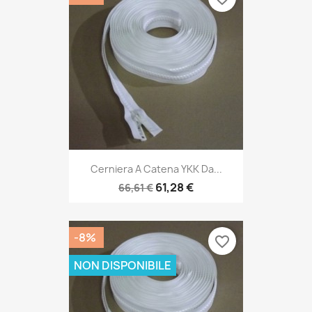
Cerniera A Catena YKK Da...
61,28 €
66,61 €
-8%
favorite_border
NON DISPONIBILE