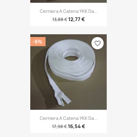
Cerniera A Catena YKK Da...
12,77 €
13,88 €
-8%
favorite_border
Cerniera A Catena YKK Da...
16,54 €
17,98 €