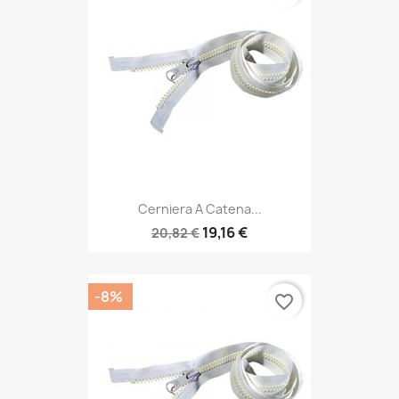
Cerniera A Catena...
19,16 €
20,82 €
-8%
favorite_border