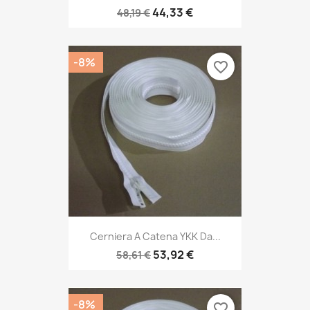
44,33 €
48,19 €
-8%
favorite_border
Cerniera A Catena YKK Da...
53,92 €
58,61 €
-8%
favorite_border