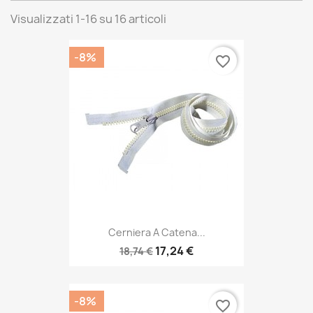
Visualizzati 1-16 su 16 articoli
-8%
favorite_border
Cerniera A Catena...
17,24 €
18,74 €
-8%
favorite_border