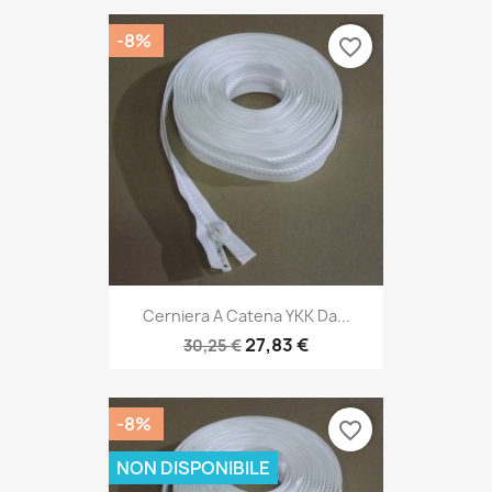
-8%
favorite_border
Cerniera A Catena YKK Da...
27,83 €
30,25 €
-8%
favorite_border
NON DISPONIBILE