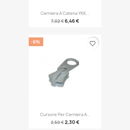
Cerniera A Catena YKK...
6,46 €
7,02 €
-8%
favorite_border
Cursore Per Cerniera A...
2,30 €
2,50 €