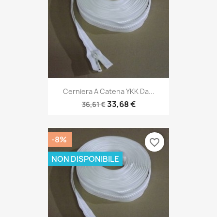
Cerniera A Catena YKK Da...
33,68 €
36,61 €
-8%
favorite_border
NON DISPONIBILE