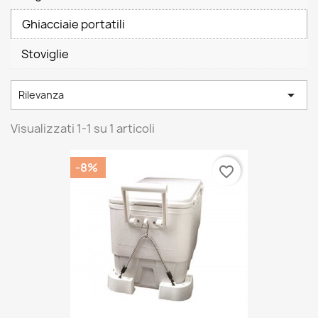
Ghiacciaie portatili
Stoviglie

Rilevanza
Visualizzati 1-1 su 1 articoli
-8%
favorite_border