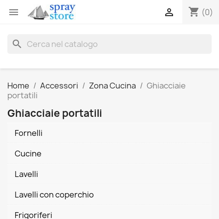
shopping_cart


(0)
search
Home
Accessori
Zona Cucina
Ghiacciaie
portatili
Ghiacciaie portatili
Fornelli
Cucine
Lavelli
Lavelli con coperchio
Frigoriferi