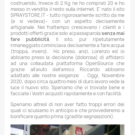
costruendo, Invece di 2 Kg ne ho comprati 20 e ho
messo in vendita il resto sulla internet. E' nato il sito
SPRAYSTORE.IT - tutto rigorosamente scritto da me
(e si vedeva)- con un aspetto decisamente
artigianale. Nel frattempo crescevano i clienti e i
prodotti offerti grazie solo al passaparola
senza mai
fare pubblicità
. Il sito, pur ripetutamente
rimaneggiato cominciava decisamente a fare acqua
(troppa, invero). Ho preso, anzi, Lorenzo ed io
abbiamo preso la decisione (dolorosa) di affidarci
ad una collaudata piattaforma OpenSource che
grazie all'aiuto dell'amico Riccardo abbiamo
adattato alle nostre esigenze . Oggi, Novembre
2020, dopo circa quattro mesi di duro lavoro vede la
luce il nuovo sito. Speriamo che vi troviate bene e
facciate i Vostri acquisti rapidamente e con facilità.
Speriamo altresì di non aver fatto troppi errori dei
quali ci scusiamo in anticipo e che provvederemo a
bonificare quanto prima (gradite segnalazioni).