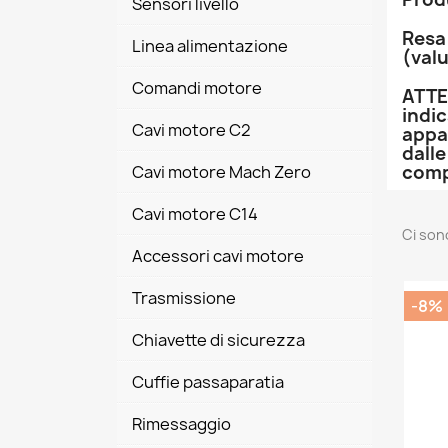
Sensori livello
Resa
Linea alimentazione
(val
Comandi motore
ATTEN
indic
Cavi motore C2
appa
dalle
comp
Cavi motore Mach Zero
Cavi motore C14
Ci sono
Accessori cavi motore
Trasmissione
-8%
Chiavette di sicurezza
Cuffie passaparatia
Rimessaggio