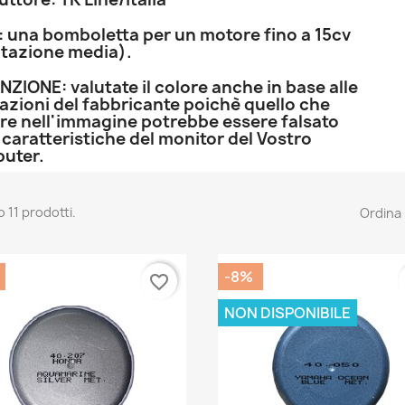
: una bomboletta per un motore fino a 15cv
utazione media).
ZIONE: valutate il colore anche in base alle
azioni del fabbricante poichè quello che
re nell'immagine potrebbe essere falsato
 caratteristiche del monitor del Vostro
uter.
 11 prodotti.
Ordina 
-8%
favorite_border
NON DISPONIBILE