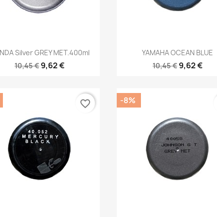
Anteprima
Anteprima


NDA Silver GREY MET.400ml
YAMAHA OCEAN BLUE
9,62 €
9,62 €
10,45 €
10,45 €
-8%
favorite_border