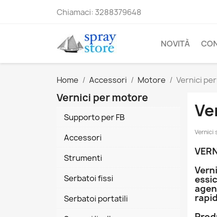
Chiamaci:
3288379648
NOVITÀ
CO
Home
Accessori
Motore
Vernici pe
Vernici per motore
Ve
Supporto per FB
Vernici
Accessori
VERN
Strumenti
Vern
Serbatoi fissi
essic
agent
rapid
Serbatoi portatili
Produ