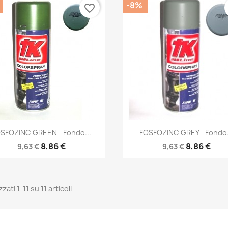
-8%
favorite_border
Anteprima
Anteprima


SFOZINC GREEN - Fondo...
FOSFOZINC GREY - Fondo.
8,86 €
8,86 €
9,63 €
9,63 €
zzati 1-11 su 11 articoli