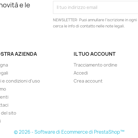
novità e le
NEWSLETTER: Puoi annullare l'iscrizione in ogn
cerca le info di contatto nelle note legali.
OSTRA AZIENDA
IL TUO ACCOUNT
gna
Tracciamento ordine
gali
Accedi
i e condizioni d'uso
Crea account
amo
enti
taci
del sito
i
© 2026 - Software di Ecommerce di PrestaShop™