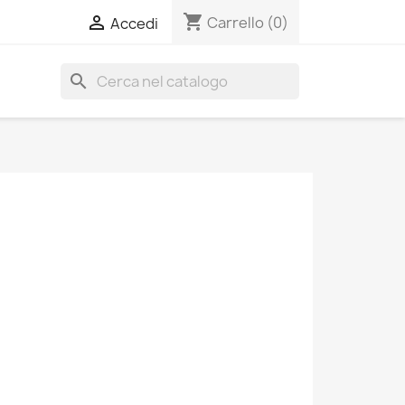
shopping_cart

Carrello
(0)
Accedi
search