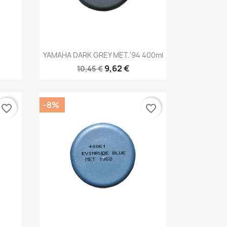
Anteprima

YAMAHA DARK GREY MET.'94 400ml
9,62 €
10,45 €
-8%
favorite_border
favorite_border