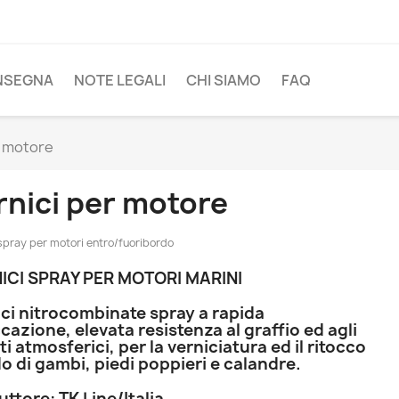
NSEGNA
NOTE LEGALI
CHI SIAMO
FAQ
r motore
rnici per motore
 spray per motori entro/fuoribordo
ICI SPRAY PER MOTORI MARINI
ici nitrocombinate spray a rapida
cazione, elevata resistenza al graffio ed agli
i atmosferici, per la verniciatura ed il ritocco
o di gambi, piedi poppieri e calandre.
ttore: TK Line/Italia