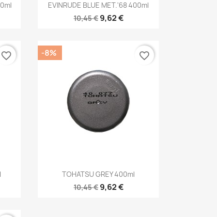
Anteprima

0ml
EVINRUDE BLUE MET.'68 400ml
9,62 €
10,45 €
-8%
favorite_border
favorite_border
Anteprima

l
TOHATSU GREY 400ml
9,62 €
10,45 €