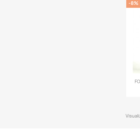
-8%
FO
Visuali