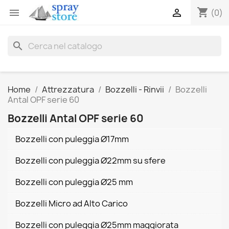
shopping_cart


(0)
search
Home
Attrezzatura
Bozzelli - Rinvii
Bozzelli
Antal OPF serie 60
Bozzelli Antal OPF serie 60
Bozzelli con puleggia Ø17mm
Bozzelli con puleggia Ø22mm su sfere
Bozzelli con puleggia Ø25 mm
Bozzelli Micro ad Alto Carico
Bozzelli con puleggia Ø25mm maggiorata