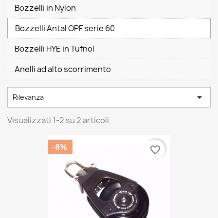
Bozzelli in Nylon
Bozzelli Antal OPF serie 60
Bozzelli HYE in Tufnol
Anelli ad alto scorrimento

Rilevanza
Visualizzati 1-2 su 2 articoli
-8%
favorite_border