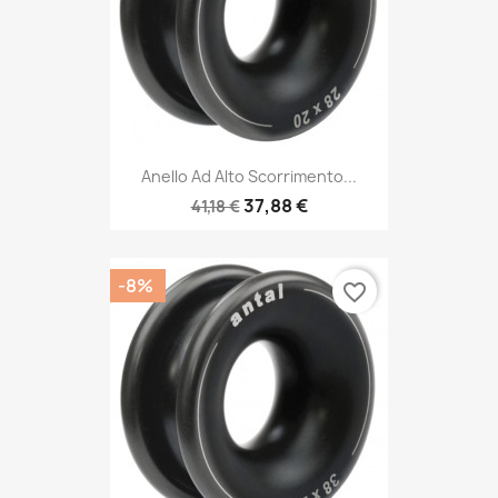
Anello Ad Alto Scorrimento...
37,88 €
41,18 €
-8%
favorite_border