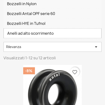
Bozzelli in Nylon
Bozzelli Antal OPF serie 60
Bozzelli HYE in Tufnol
Anelli ad alto scorrimento

Rilevanza
Visualizzati 1-12 su 12 articoli
-8%
favorite_border