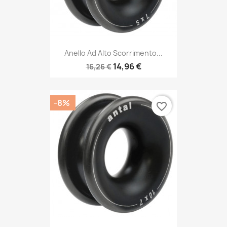
Anello Ad Alto Scorrimento...
14,96 €
16,26 €
-8%
favorite_border