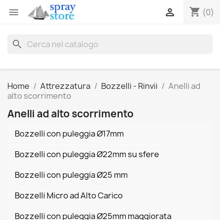
shopping_cart


(0)
search
Home
Attrezzatura
Bozzelli - Rinvii
Anelli ad
alto scorrimento
Anelli ad alto scorrimento
Bozzelli con puleggia Ø17mm
Bozzelli con puleggia Ø22mm su sfere
Bozzelli con puleggia Ø25 mm
Bozzelli Micro ad Alto Carico
Bozzelli con puleggia Ø25mm maggiorata