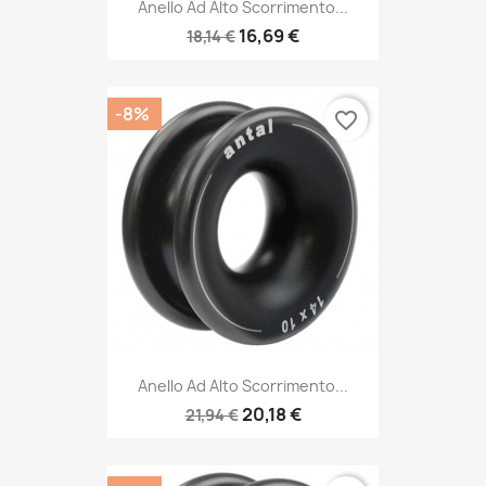
Anello Ad Alto Scorrimento...
16,69 €
18,14 €
-8%
favorite_border
Anello Ad Alto Scorrimento...
20,18 €
21,94 €