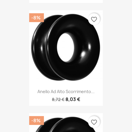
-8%
favorite_border
Anello Ad Alto Scorrimento...
8,03 €
8,72 €
-8%
favorite_border