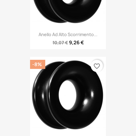
Anello Ad Alto Scorrimento...
9,26 €
10,07 €
-8%
favorite_border