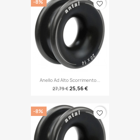
-8%
favorite_border
Anello Ad Alto Scorrimento...
25,56 €
27,79 €
-8%
favorite_border