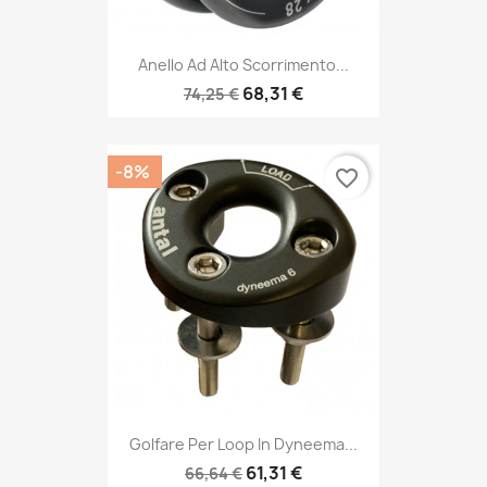
Anello Ad Alto Scorrimento...
68,31 €
74,25 €
-8%
favorite_border
Golfare Per Loop In Dyneema...
61,31 €
66,64 €