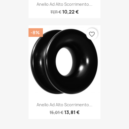
Anello Ad Alto Scorrimento...
10,22 €
11,11 €
-8%
favorite_border
Anello Ad Alto Scorrimento...
13,81 €
15,01 €