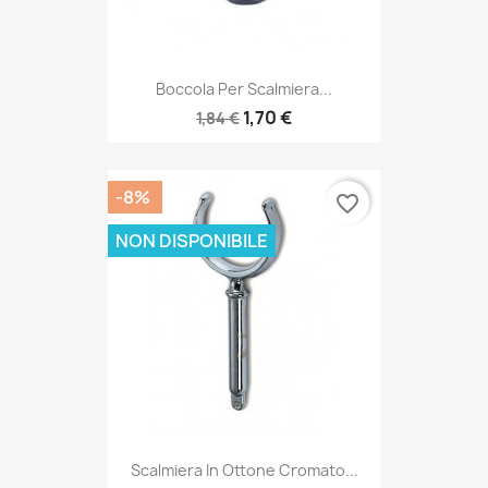
Boccola Per Scalmiera...
1,70 €
1,84 €
-8%
favorite_border
NON DISPONIBILE
Scalmiera In Ottone Cromato...