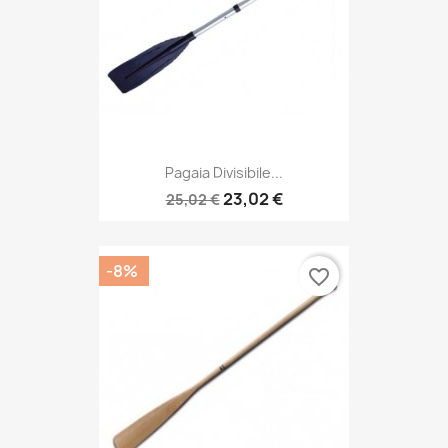
Pagaia Divisibile...
23,02 €
25,02 €
-8%
favorite_border