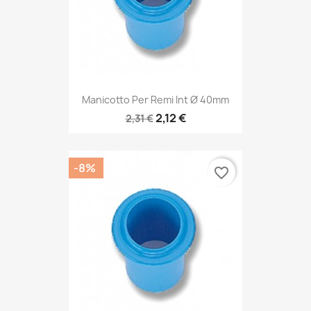
Manicotto Per Remi Int Ø 40mm
2,12 €
2,31 €
-8%
favorite_border