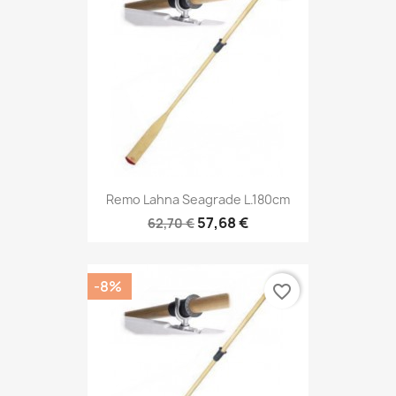
Remo Lahna Seagrade L.180cm
57,68 €
62,70 €
-8%
favorite_border