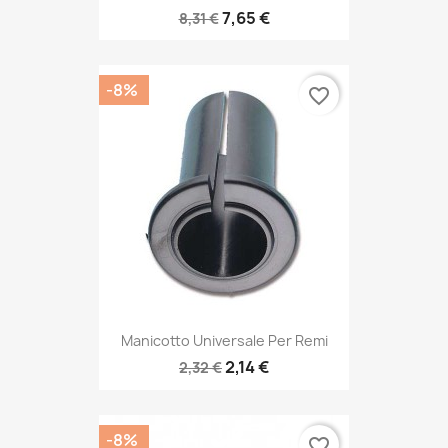
7,65 €
8,31 €
-8%
favorite_border
Manicotto Universale Per Remi
2,14 €
2,32 €
-8%
favorite_border