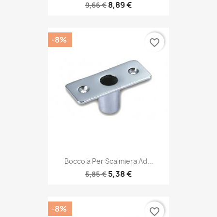
8,89 €
9,66 €
-8%
favorite_border
Boccola Per Scalmiera Ad...
5,38 €
5,85 €
-8%
favorite_border