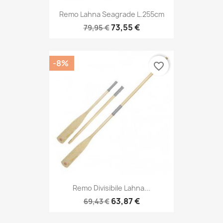
Remo Lahna Seagrade L.255cm
73,55 €
79,95 €
-8%
favorite_border
Remo Divisibile Lahna...
63,87 €
69,43 €