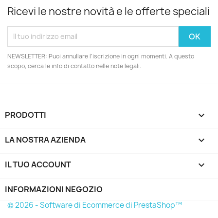
Ricevi le nostre novità e le offerte speciali
NEWSLETTER: Puoi annullare l'iscrizione in ogni momenti. A questo
scopo, cerca le info di contatto nelle note legali.
PRODOTTI

LA NOSTRA AZIENDA

IL TUO ACCOUNT

INFORMAZIONI NEGOZIO
© 2026 - Software di Ecommerce di PrestaShop™