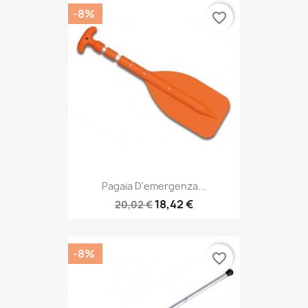
-8%
favorite_border
Pagaia D'emergenza...
18,42 €
20,02 €
-8%
favorite_border