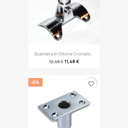
Scalmiera In Ottone Cromato...
11,48 €
12,48 €
-8%
favorite_border