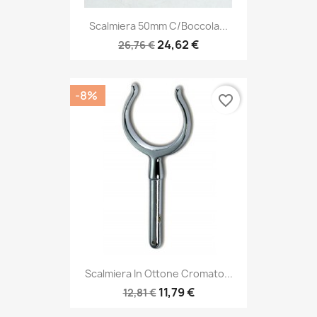
Scalmiera 50mm C/boccola...
24,62 €
26,76 €
-8%
favorite_border
Scalmiera In Ottone Cromato...
11,79 €
12,81 €