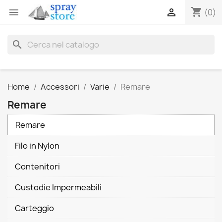
shopping_cart


(0)
search
Home
Accessori
Varie
Remare
Remare
Remare
Filo in Nylon
Contenitori
Custodie Impermeabili
Carteggio