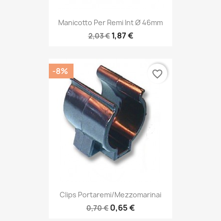
Manicotto Per Remi Int Ø 46mm
1,87 €
2,03 €
-8%
favorite_border
Clips Portaremi/mezzomarinai
0,65 €
0,70 €