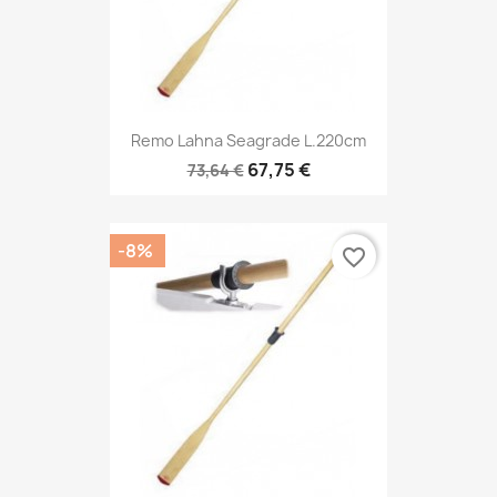
Remo Lahna Seagrade L.220cm
67,75 €
73,64 €
-8%
favorite_border