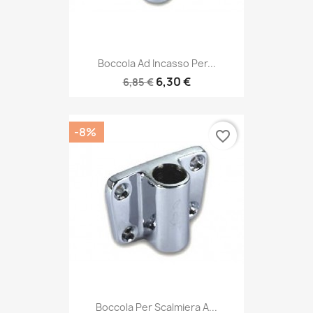
Boccola Ad Incasso Per...
6,30 €
6,85 €
-8%
favorite_border
Boccola Per Scalmiera A...