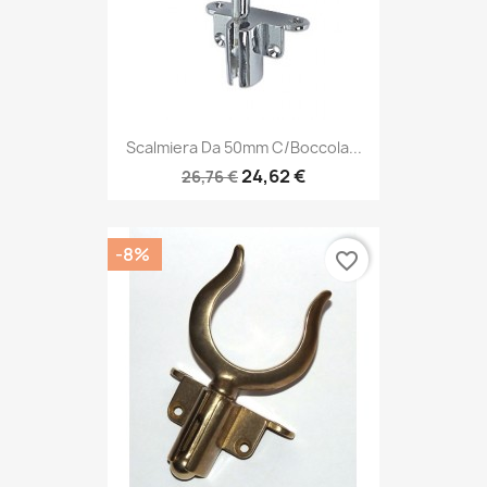
Scalmiera Da 50mm C/boccola...
24,62 €
26,76 €
-8%
favorite_border