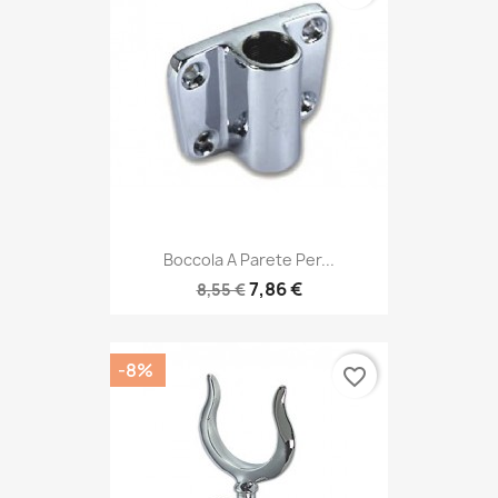
Boccola A Parete Per...
7,86 €
8,55 €
-8%
favorite_border