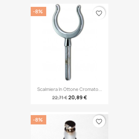
-8%
favorite_border
Scalmiera In Ottone Cromato...
20,89 €
22,71 €
-8%
favorite_border