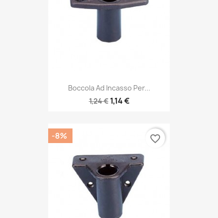
Boccola Ad Incasso Per...
1,14 €
1,24 €
-8%
favorite_border