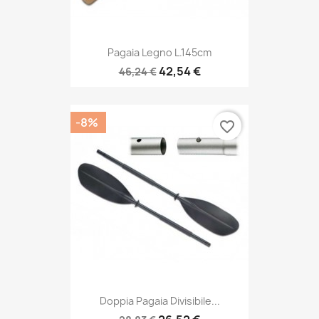
Pagaia Legno L.145cm
42,54 €
46,24 €
-8%
favorite_border
Doppia Pagaia Divisibile...