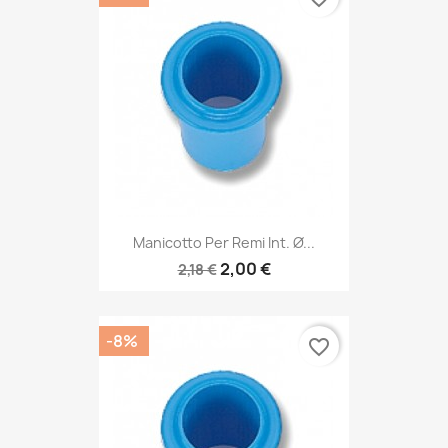
Manicotto Per Remi Int. Ø...
2,00 €
2,18 €
-8%
favorite_border