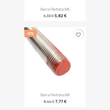
Barra Filettata M6
5,82 €
6,33 €
-8%
favorite_border
Barra Filettata M8
7,77 €
8,44 €