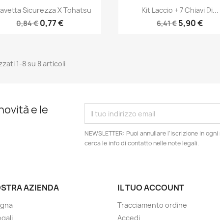
Anteprima
Anteprima


avetta Sicurezza X Tohatsu
Kit Laccio + 7 Chiavi Di...
0,77 €
5,90 €
0,84 €
6,41 €
zzati 1-8 su 8 articoli
novità e le
NEWSLETTER: Puoi annullare l'iscrizione in ogn
cerca le info di contatto nelle note legali.
OSTRA AZIENDA
IL TUO ACCOUNT
gna
Tracciamento ordine
gali
Accedi