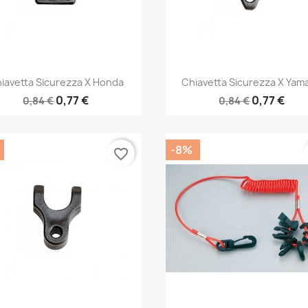
Anteprima
Anteprima


iavetta Sicurezza X Honda
Chiavetta Sicurezza X Yam
0,77 €
0,77 €
0,84 €
0,84 €
-8%
favorite_border