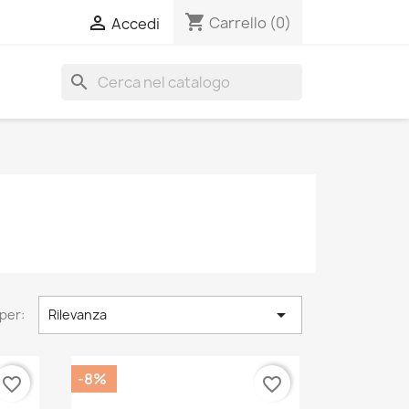
shopping_cart

Carrello
(0)
Accedi
search

per:
Rilevanza
-8%
favorite_border
favorite_border