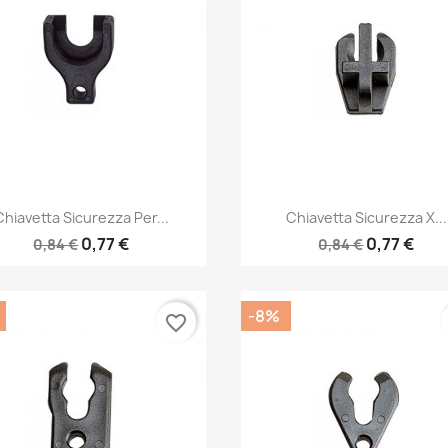
Anteprima
Anteprima


Chiavetta Sicurezza Per...
Chiavetta Sicurezza X...
0,77 €
0,77 €
0,84 €
0,84 €
-8%
favorite_border