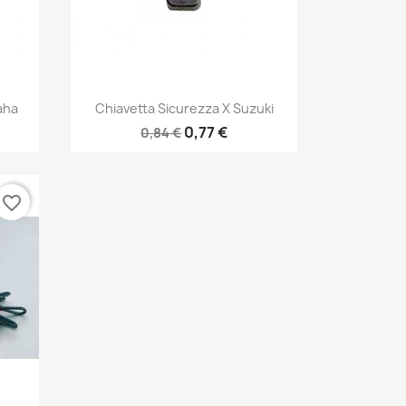
Anteprima

aha
Chiavetta Sicurezza X Suzuki
0,77 €
0,84 €
favorite_border