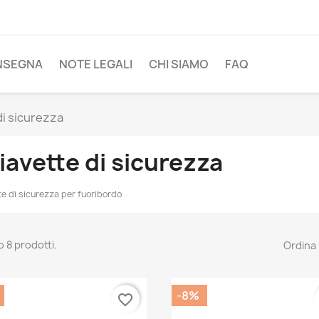
NSEGNA
NOTE LEGALI
CHI SIAMO
FAQ
di sicurezza
iavette di sicurezza
te di sicurezza per fuoribordo
o 8 prodotti.
Ordina 
-8%
favorite_border