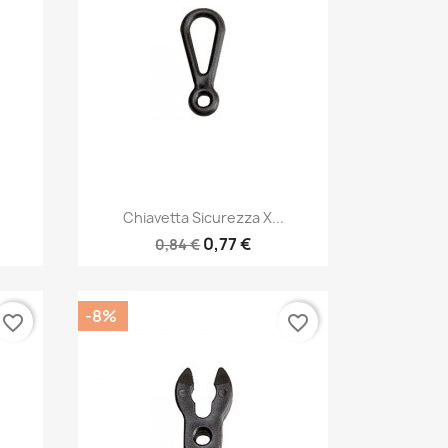
Anteprima

Chiavetta Sicurezza X...
0,77 €
0,84 €
-8%
favorite_border
favorite_border