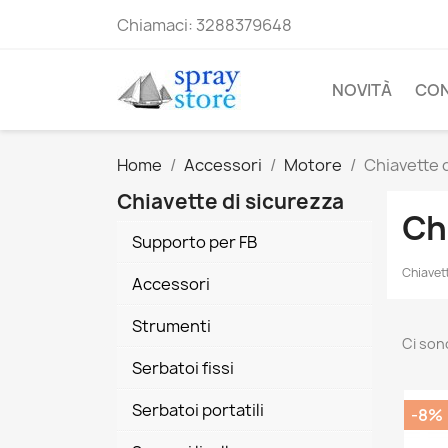
Chiamaci:
3288379648
NOVITÀ
CO
Home
Accessori
Motore
Chiavette 
Chiavette di sicurezza
Ch
Supporto per FB
Chiavet
Accessori
Strumenti
Ci son
Serbatoi fissi
Serbatoi portatili
-8%