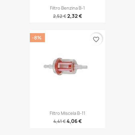
Filtro Benzina B-1
2,32 €
2,52 €
-8%
favorite_border
Filtro Miscela B-11
4,06 €
4,41 €