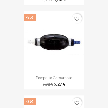
-8%
favorite_border
Pompetta Carburante
5,27 €
5,72 €
-8%
favorite_border