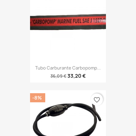
Tubo Carburante Carbopomp...
33,20 €
36,09 €
-8%
favorite_border