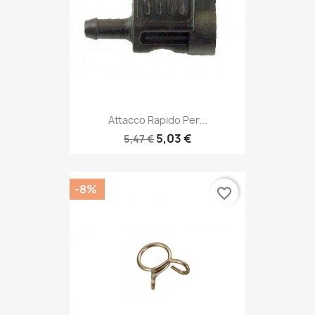
Attacco Rapido Per...
5,03 €
5,47 €
-8%
favorite_border