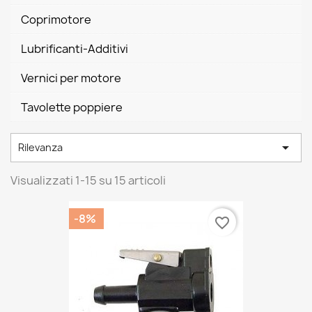
Coprimotore
Lubrificanti-Additivi
Vernici per motore
Tavolette poppiere

Rilevanza
Visualizzati 1-15 su 15 articoli
-8%
favorite_border