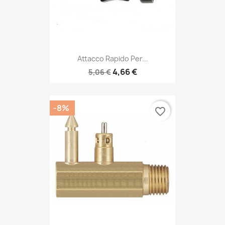
Attacco Rapido Per...
4,66 €
5,06 €
-8%
favorite_border