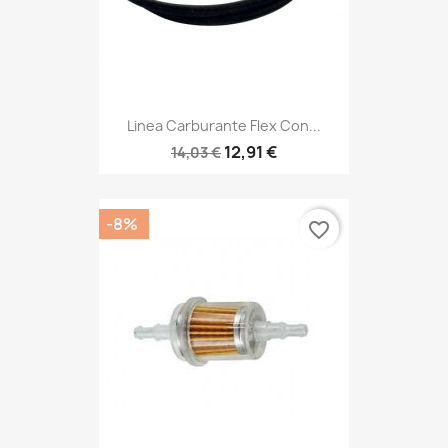
Linea Carburante Flex Con...
12,91 €
14,03 €
-8%
favorite_border