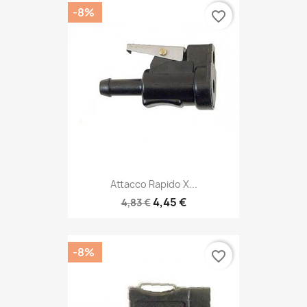
-8%
favorite_border
Attacco Rapido X...
4,45 €
4,83 €
-8%
favorite_border