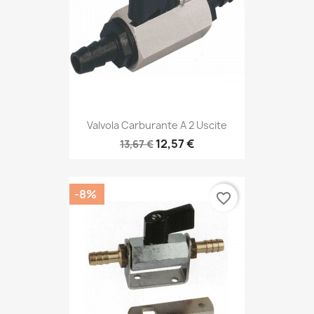
Valvola Carburante A 2 Uscite
12,57 €
13,67 €
-8%
favorite_border