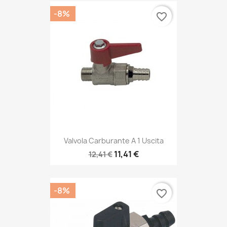
-8%
favorite_border
Valvola Carburante A 1 Uscita
11,41 €
12,41 €
-8%
favorite_border