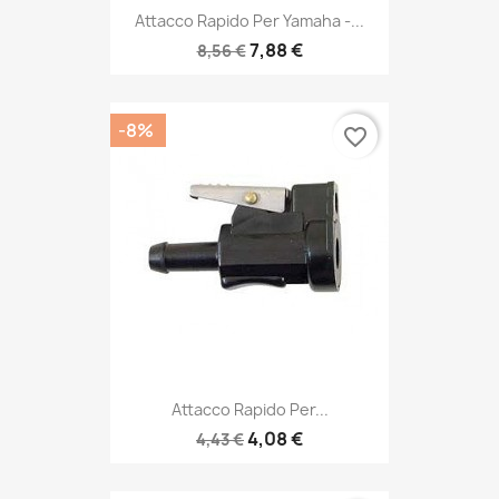
Attacco Rapido Per Yamaha -...
7,88 €
8,56 €
-8%
favorite_border
Attacco Rapido Per...
4,08 €
4,43 €