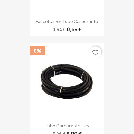
Fascetta Per Tubo Carburante
0,59 €
0,64 €
-8%
favorite_border
Tubo Carburante Flex
3,00 €
3,26 €