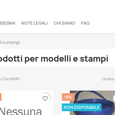
NSEGNA
NOTE LEGALI
CHI SIAMO
FAQ
li e stampi
odotti per modelli e stampi
o 2 prodotti.
Ordina 
-8%
favorite_border
NON DISPONIBILE