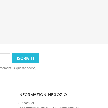
i momenti. A questo scopo,
INFORMAZIONI NEGOZIO
SPRAY Srl
Magazzino e uffici: Via G.Matteotti, 79