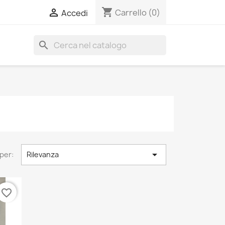
shopping_cart

Carrello
(0)
Accedi
search

per:
Rilevanza
favorite_border