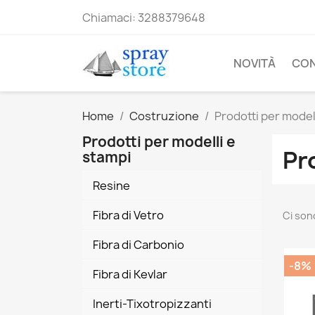
Chiamaci:
3288379648
NOVITÀ
CO
Home
Costruzione
Prodotti per model
Prodotti per modelli e
Pr
stampi
Resine
Fibra di Vetro
Ci son
Fibra di Carbonio
-8%
Fibra di Kevlar
Inerti-Tixotropizzanti