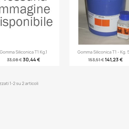
Anteprima
Anteprima


Gomma Siliconica T1 Kg.1
Gomma Siliconica T1 - Kg. 
30,44 €
141,23 €
33,08 €
153,51 €
zzati 1-2 su 2 articoli