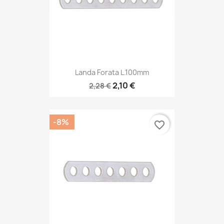
Landa Forata L.100mm
2,10 €
2,28 €
-8%
favorite_border