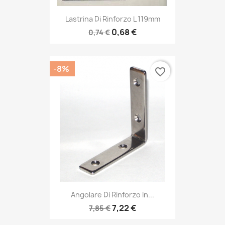
Lastrina Di Rinforzo L 119mm
0,68 €
0,74 €
-8%
favorite_border
Angolare Di Rinforzo In...
7,22 €
7,85 €