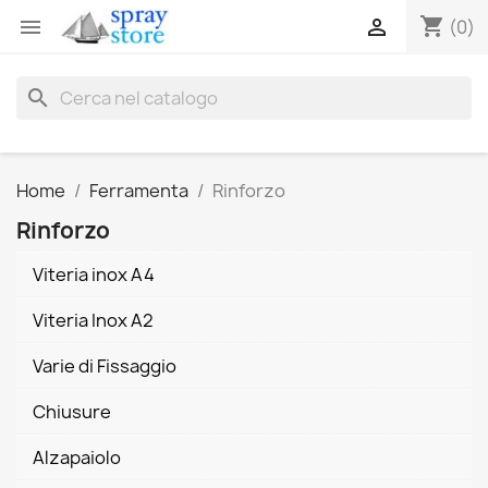
shopping_cart


(0)
search
Home
Ferramenta
Rinforzo
Rinforzo
Viteria inox A4
Viteria Inox A2
Varie di Fissaggio
Chiusure
Alzapaiolo