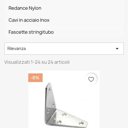
Redance Nylon
Cavi in acciaio Inox
Fascette stringitubo

Rilevanza
Visualizzati 1-24 su 24 articoli
-8%
favorite_border