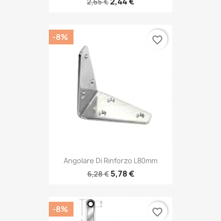
2,44 €
2,65 €
-8%
favorite_border
Angolare Di Rinforzo L80mm
5,78 €
6,28 €
-8%
favorite_border