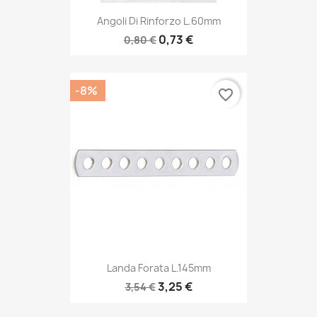
Angoli Di Rinforzo L.60mm
0,73 €
0,80 €
-8%
favorite_border
Landa Forata L.145mm
3,25 €
3,54 €