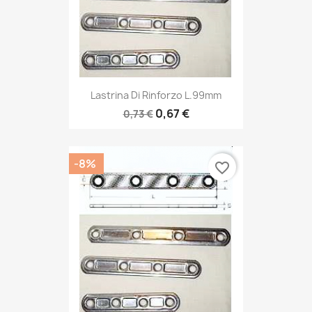
Lastrina Di Rinforzo L.99mm
0,67 €
0,73 €
-8%
favorite_border