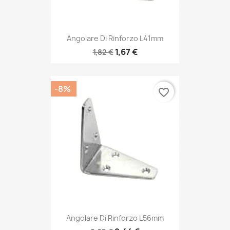
Angolare Di Rinforzo L41mm
1,67 €
1,82 €
-8%
favorite_border
Angolare Di Rinforzo L56mm