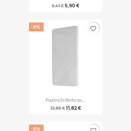
5,90 €
6,41 €
-8%
favorite_border
Piastra Di Rinforzo...
11,82 €
12,85 €
-8%
favorite_border