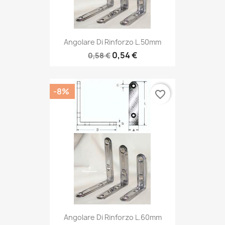
Angolare Di Rinforzo L.50mm
0,54 €
0,58 €
-8%
favorite_border
Angolare Di Rinforzo L.60mm