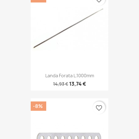
Landa Forata L.1000mm
13,74 €
14,93 €
-8%
favorite_border