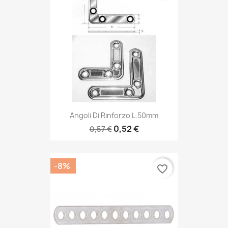
Angoli Di Rinforzo L.50mm
0,52 €
0,57 €
-8%
favorite_border