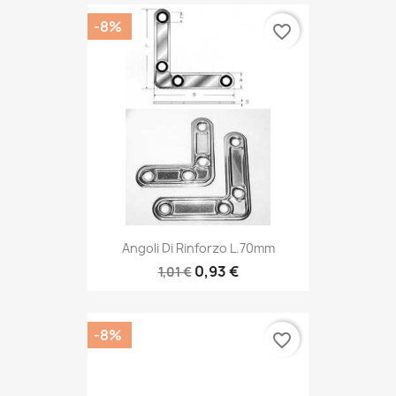
-8%
favorite_border
Angoli Di Rinforzo L.70mm
0,93 €
1,01 €
-8%
favorite_border