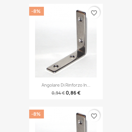
-8%
favorite_border
Angolare Di Rinforzo In...
0,86 €
0,94 €
-8%
favorite_border