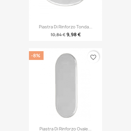
Piastra Di Rinforzo Tonda...
9,98 €
10,84 €
-8%
favorite_border
Piastra Di Rinforzo Ovale...