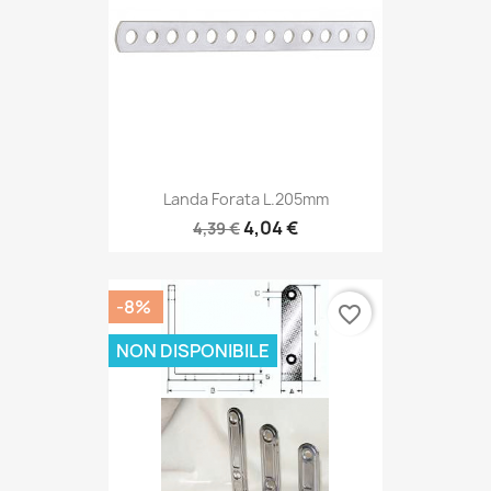
Landa Forata L.205mm
4,04 €
4,39 €
-8%
favorite_border
NON DISPONIBILE