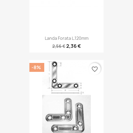
Landa Forata L.120mm
2,36 €
2,56 €
-8%
favorite_border