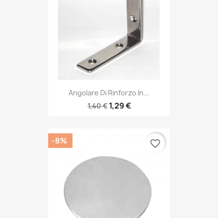
Angolare Di Rinforzo In...
1,29 €
1,40 €
-8%
favorite_border