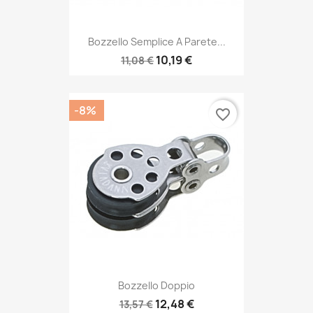
Bozzello Semplice A Parete...
10,19 €
11,08 €
-8%
favorite_border
Bozzello Doppio
12,48 €
13,57 €