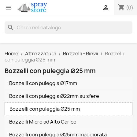
shopping_cart


(0)
search
Home
Attrezzatura
Bozzelli - Rinvii
Bozzelli
con puleggia Ø25 mm
Bozzelli con puleggia Ø25 mm
Bozzelli con puleggia Ø17mm
Bozzelli con puleggia Ø22mm su sfere
Bozzelli con puleggia Ø25 mm
Bozzelli Micro ad Alto Carico
Bozzelli con puleggia Ø25mm maggiorata