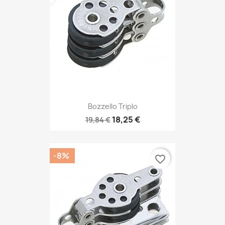
Bozzello Triplo
18,25 €
19,84 €
-8%
favorite_border