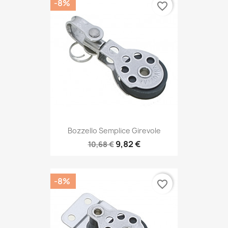
-8%
favorite_border
Bozzello Semplice Girevole
9,82 €
10,68 €
-8%
favorite_border