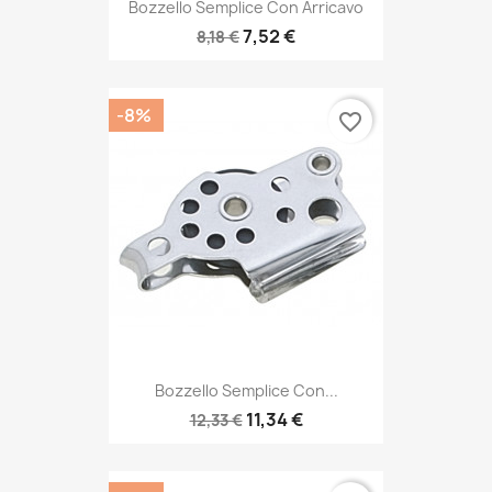
Bozzello Semplice Con Arricavo
7,52 €
8,18 €
-8%
favorite_border
Bozzello Semplice Con...
11,34 €
12,33 €