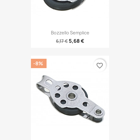
Bozzello Semplice
5,68 €
6,17 €
-8%
favorite_border