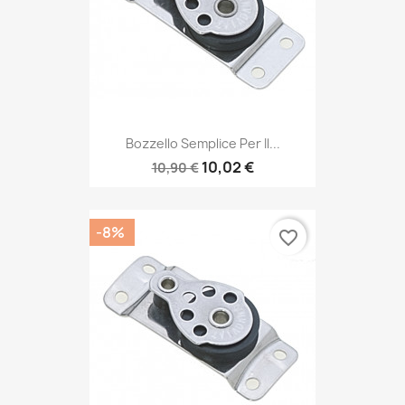
Bozzello Semplice Per Il...
10,02 €
10,90 €
-8%
favorite_border