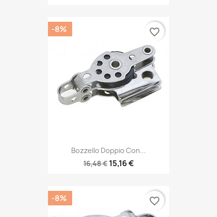
-8%
favorite_border
Bozzello Doppio Con...
15,16 €
16,48 €
-8%
favorite_border