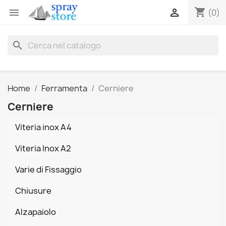
shopping_cart


(0)
search
Home
Ferramenta
Cerniere
Cerniere
Viteria inox A4
Viteria Inox A2
Varie di Fissaggio
Chiusure
Alzapaiolo