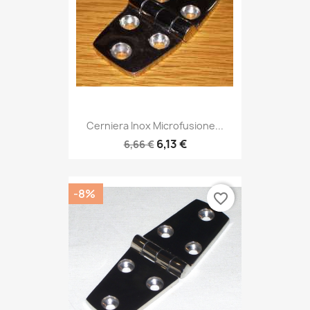
Cerniera Inox Microfusione...
6,13 €
6,66 €
-8%
favorite_border