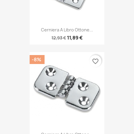
Cerniera A Libro Ottone...
11,89 €
12,93 €
-8%
favorite_border