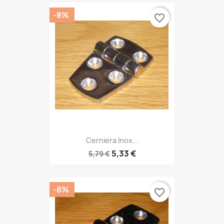
-8%
favorite_border
Cerniera Inox...
5,33 €
5,79 €
-8%
favorite_border