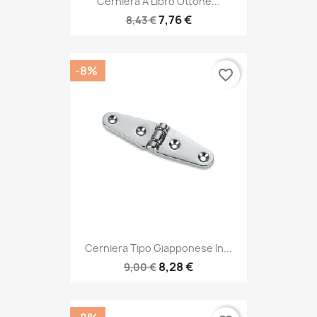
Cerniera A Libro Ottone...
7,76 €
8,43 €
-8%
favorite_border
Cerniera Tipo Giapponese In...
8,28 €
9,00 €