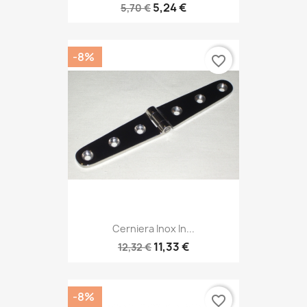
5,24 €
5,70 €
-8%
favorite_border
Cerniera Inox In...
11,33 €
12,32 €
-8%
favorite_border