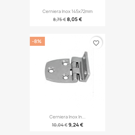
Cerniera Inox 145x72mm
8,05 €
8,75 €
-8%
favorite_border
Cerniera Inox In...
9,24 €
10,04 €