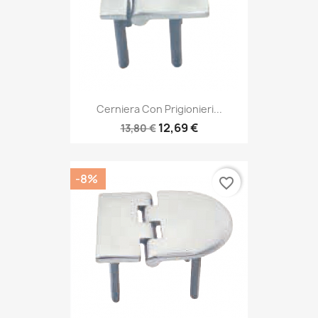
Cerniera Con Prigionieri...
12,69 €
13,80 €
-8%
favorite_border