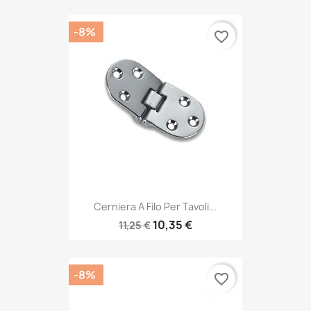
-8%
favorite_border
Cerniera A Filo Per Tavoli...
10,35 €
11,25 €
-8%
favorite_border