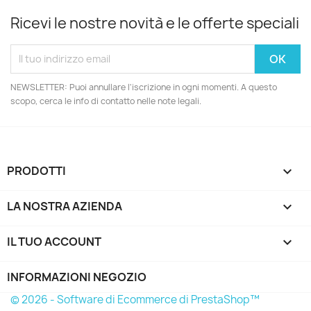
Ricevi le nostre novità e le offerte speciali
NEWSLETTER: Puoi annullare l'iscrizione in ogni momenti. A questo
scopo, cerca le info di contatto nelle note legali.
PRODOTTI

LA NOSTRA AZIENDA

IL TUO ACCOUNT

INFORMAZIONI NEGOZIO
© 2026 - Software di Ecommerce di PrestaShop™