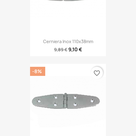
Cerniera Inox 110x38mm
9,10 €
9,89 €
-8%
favorite_border