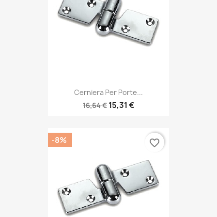
Cerniera Per Porte...
15,31 €
16,64 €
-8%
favorite_border