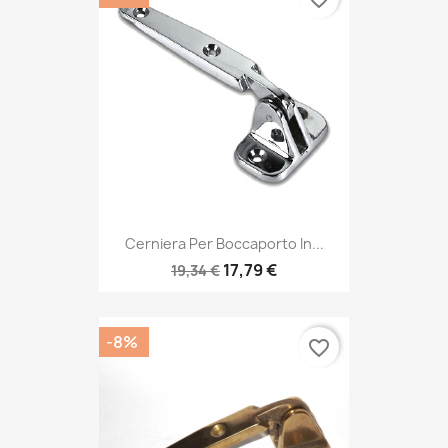
Cerniera Per Boccaporto In...
17,79 €
19,34 €
-8%
favorite_border