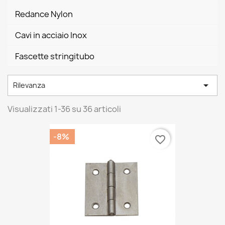
Redance Nylon
Cavi in acciaio Inox
Fascette stringitubo

Rilevanza
Visualizzati 1-36 su 36 articoli
-8%
favorite_border