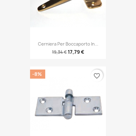
Cerniera Per Boccaporto In...
17,79 €
19,34 €
-8%
favorite_border