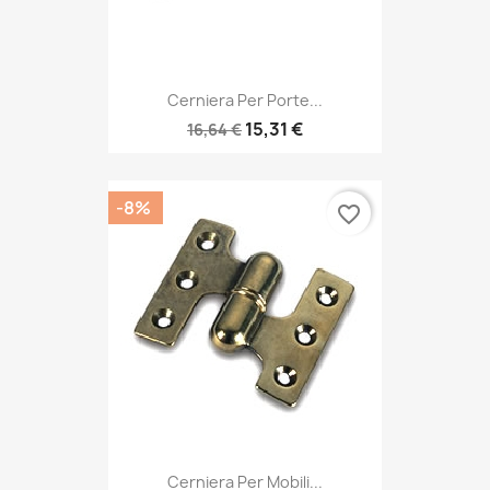
Cerniera Per Porte...
15,31 €
16,64 €
-8%
favorite_border
Cerniera Per Mobili...