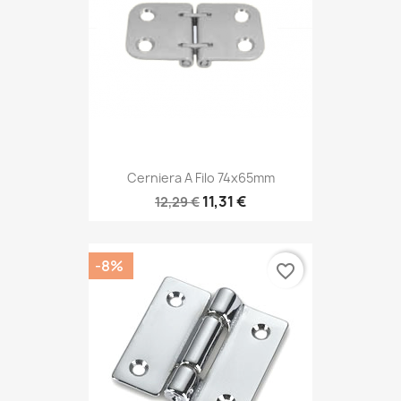
Cerniera A Filo 74x65mm
11,31 €
12,29 €
-8%
favorite_border