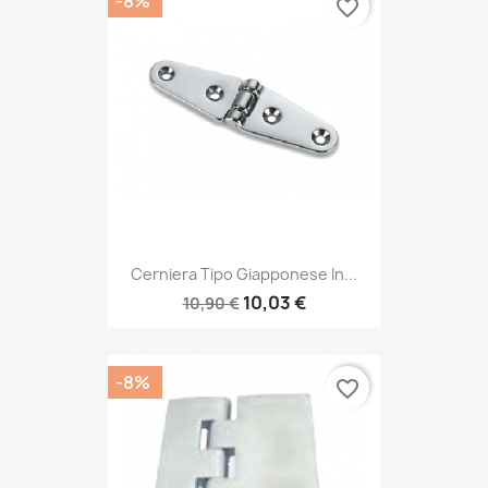
-8%
favorite_border
Cerniera Tipo Giapponese In...
10,03 €
10,90 €
-8%
favorite_border