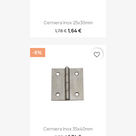
Cerniera Inox 25x30mm
1,64 €
1,78 €
-8%
favorite_border
Cerniera Inox 35x40mm