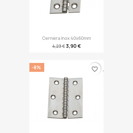
Cerniera Inox 40x60mm
3,90 €
4,23 €
-8%
favorite_border