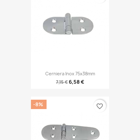
Cerniera Inox 75x38mm
6,58 €
7,15 €
-8%
favorite_border