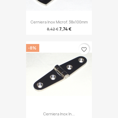
Cerniera Inox Microf. 38x100mm
7,74 €
8,42 €
-8%
favorite_border
Cerniera Inox In...