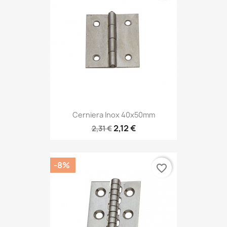
Cerniera Inox 40x50mm
2,12 €
2,31 €
-8%
favorite_border