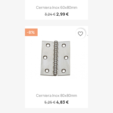
Cerniera Inox 60x80mm
2,99 €
3,24 €
-8%
favorite_border
Cerniera Inox 80x80mm
4,83 €
5,25 €