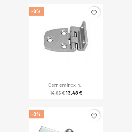
-8%
favorite_border
Cerniera Inox In...
13,48 €
14,65 €
-8%
favorite_border