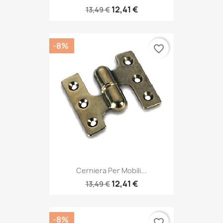
12,41 €
13,49 €
-8%
favorite_border
Cerniera Per Mobili...
12,41 €
13,49 €
-8%
favorite_border