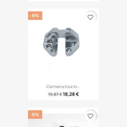
-8%
favorite_border
Cerniera Inox In...
18,28 €
19,87 €
-8%
favorite_border