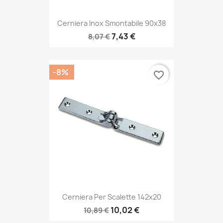
Cerniera Inox Smontabile 90x38
7,43 €
8,07 €
-8%
favorite_border
Cerniera Per Scalette 142x20
10,02 €
10,89 €