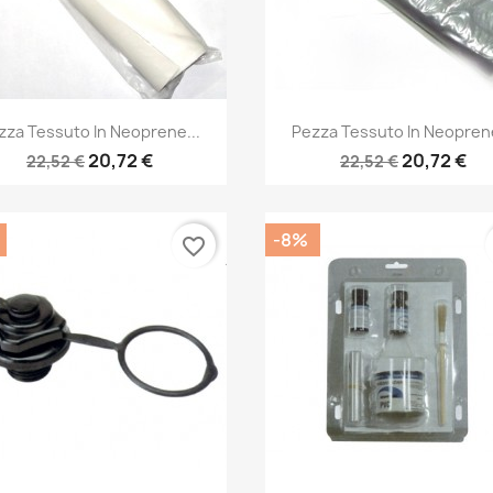
Anteprima
Anteprima


zza Tessuto In Neoprene...
Pezza Tessuto In Neoprene
20,72 €
20,72 €
22,52 €
22,52 €
-8%
favorite_border