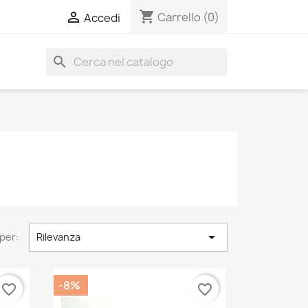
shopping_cart

Carrello
(0)
Accedi
search

per:
Rilevanza
-8%
favorite_border
favorite_border