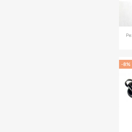
Pe
-8%