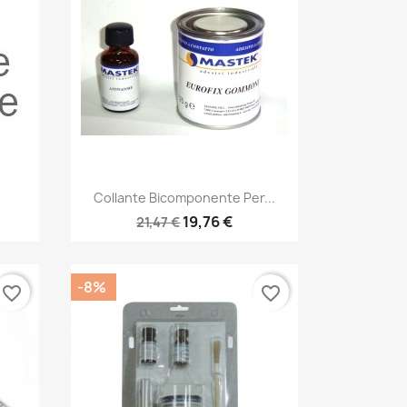
Anteprima

Collante Bicomponente Per...
19,76 €
21,47 €
-8%
favorite_border
favorite_border