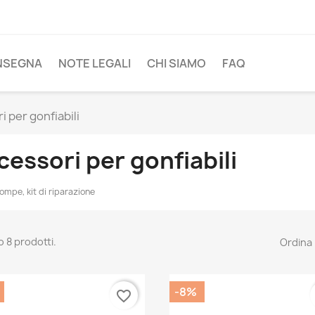
NSEGNA
NOTE LEGALI
CHI SIAMO
FAQ
 per gonfiabili
cessori per gonfiabili
ompe, kit di riparazione
o 8 prodotti.
Ordina 
-8%
favorite_border