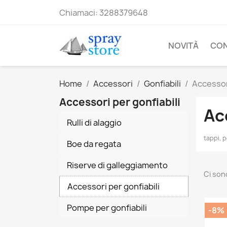
Chiamaci:
3288379648
NOVITÀ
CO
Home
Accessori
Gonfiabili
Accessori
Accessori per gonfiabili
Ac
Rulli di alaggio
tappi, p
Boe da regata
Riserve di galleggiamento
Ci son
Accessori per gonfiabili
Pompe per gonfiabili
-8%