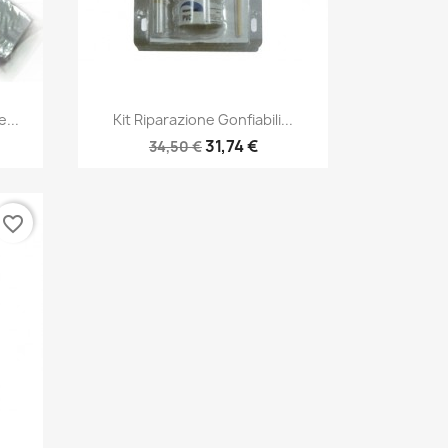
Anteprima

...
Kit Riparazione Gonfiabili...
31,74 €
34,50 €
favorite_border