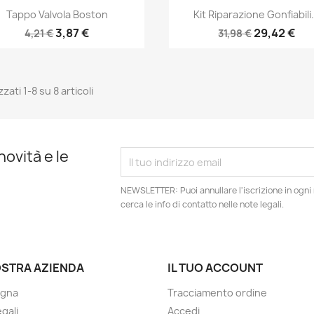
Anteprima
Anteprima


Tappo Valvola Boston
Kit Riparazione Gonfiabili.
3,87 €
29,42 €
4,21 €
31,98 €
zzati 1-8 su 8 articoli
novità e le
NEWSLETTER: Puoi annullare l'iscrizione in ogn
cerca le info di contatto nelle note legali.
OSTRA AZIENDA
IL TUO ACCOUNT
gna
Tracciamento ordine
gali
Accedi