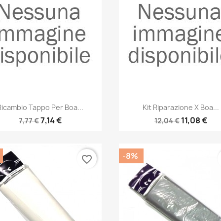
Anteprima
Anteprima


Ricambio Tappo Per Boa...
Kit Riparazione X Boa...
7,14 €
11,08 €
7,77 €
12,04 €
-8%
favorite_border