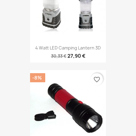
4 Watt LED Camping Lantern 3D
27,90 €
30,33 €
-8%
favorite_border