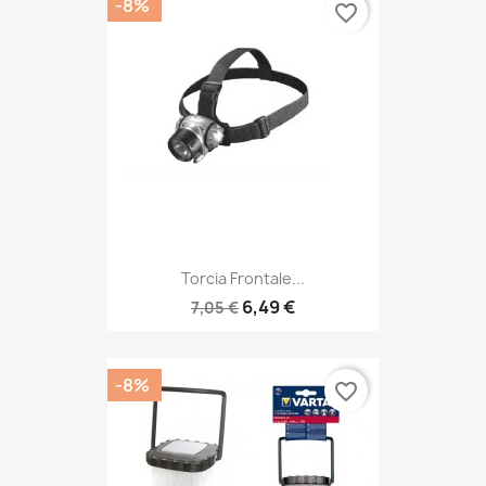
-8%
favorite_border
Torcia Frontale...
6,49 €
7,05 €
-8%
favorite_border