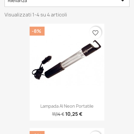

Rilevanza
Visualizzati 1-4 su 4 articoli
-8%
favorite_border
Lampada Al Neon Portatile
10,25 €
11,14 €