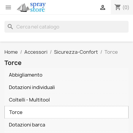
shopping_cart


(0)
search
Home
Accessori
Sicurezza-Confort
Torce
Torce
Abbigliamento
Dotazioni individuali
Coltelli - Multitool
Torce
Dotazioni barca