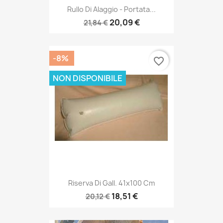
Rullo Di Alaggio - Portata...
20,09 €
21,84 €
-8%
favorite_border
NON DISPONIBILE
Riserva Di Gall. 41x100 Cm
18,51 €
20,12 €