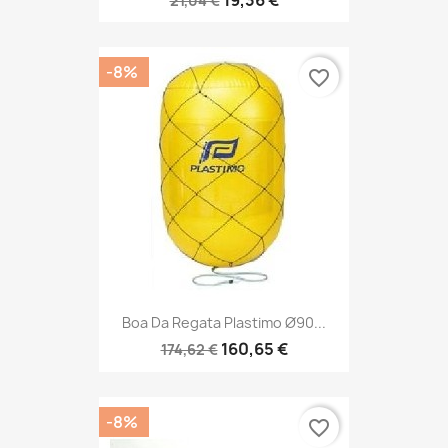
21,04 €
-8%
favorite_border
Boa Da Regata Plastimo Ø90...
160,65 €
174,62 €
-8%
favorite_border