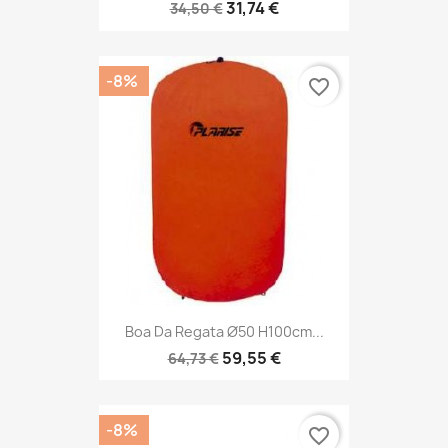
31,74 €
34,50 €
-8%
favorite_border
Boa Da Regata Ø50 H100cm...
59,55 €
64,73 €
-8%
favorite_border