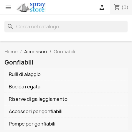
shopping_cart


(0)
search
Home
Accessori
Gonfiabili
Gonfiabili
Rulli di alaggio
Boe da regata
Riserve di galleggiamento
Accessori per gonfiabili
Pompe per gonfiabili