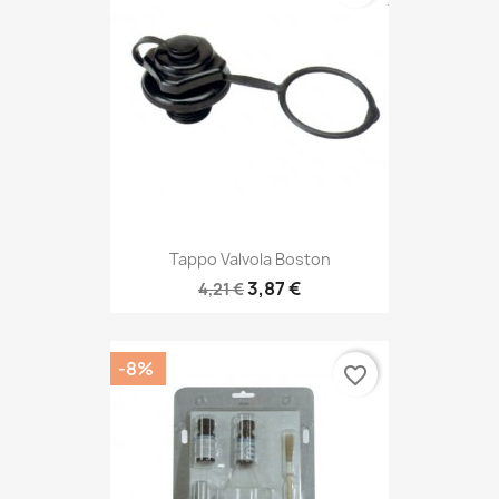
Tappo Valvola Boston
3,87 €
4,21 €
-8%
favorite_border