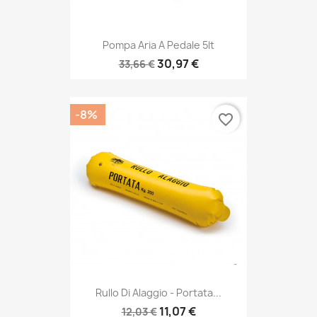
Pompa Aria A Pedale 5lt
30,97 €
33,66 €
-8%
favorite_border
Rullo Di Alaggio - Portata...
11,07 €
12,03 €