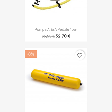
Pompa Aria A Pedale 1bar
32,70 €
35,55 €
-8%
favorite_border