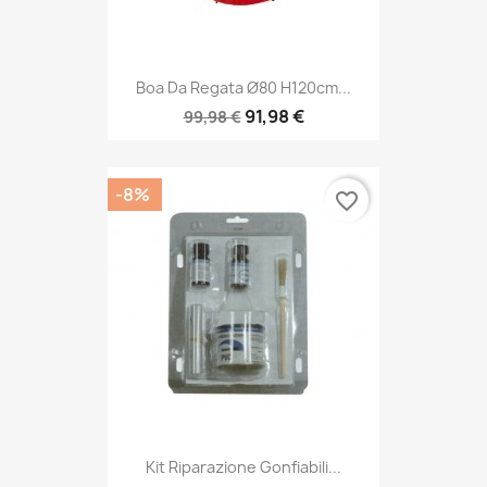
Boa Da Regata Ø80 H120cm...
91,98 €
99,98 €
-8%
favorite_border
Kit Riparazione Gonfiabili...