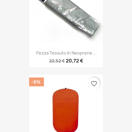
Pezza Tessuto In Neoprene...
20,72 €
22,52 €
-8%
favorite_border