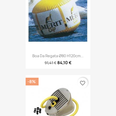
Boa Da Regata Ø80 H120cm...
84,10 €
91,41 €
-8%
favorite_border