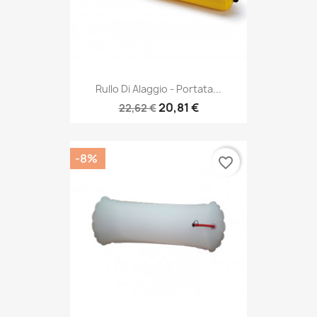
Rullo Di Alaggio - Portata...
20,81 €
22,62 €
-8%
favorite_border