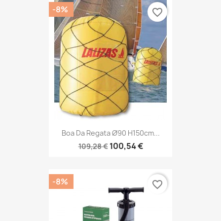
-8%
favorite_border
Boa Da Regata Ø90 H150cm...
100,54 €
109,28 €
-8%
favorite_border