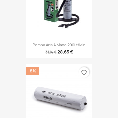
Pompa Aria A Mano 200Lt/min
28,65 €
31,14 €
-8%
favorite_border