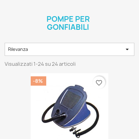
POMPE PER
GONFIABILI

Rilevanza
Visualizzati 1-24 su 24 articoli
-8%
favorite_border