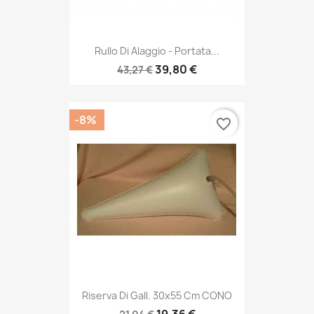
Rullo Di Alaggio - Portata...
39,80 €
43,27 €
-8%
favorite_border
Riserva Di Gall. 30x55 Cm CONO
19,36 €