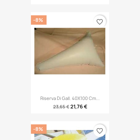
-8%
favorite_border
Riserva Di Gall. 40X100 Cm...
21,76 €
23,65 €
-8%
favorite_border