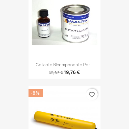
Collante Bicomponente Per...
19,76 €
21,47 €
-8%
favorite_border