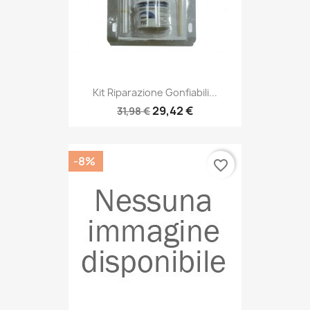
Kit Riparazione Gonfiabili...
29,42 €
31,98 €
-8%
favorite_border