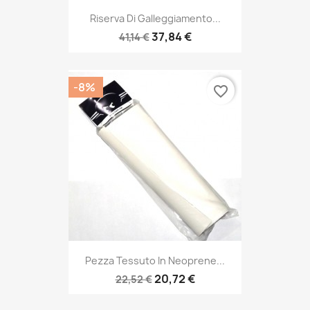
Riserva Di Galleggiamento...
37,84 €
41,14 €
-8%
favorite_border
Pezza Tessuto In Neoprene...
20,72 €
22,52 €