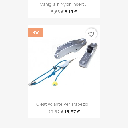
Maniglia In Nylon Inserti...
5,19 €
5,65 €
-8%
favorite_border
Cleat Volante Per Trapezio...
18,97 €
20,62 €