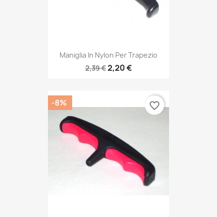
Maniglia In Nylon Per Trapezio
2,20 €
2,39 €
-8%
favorite_border