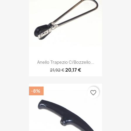
Anello Trapezio C/Bozzello...
20,17 €
21,92 €
-8%
favorite_border