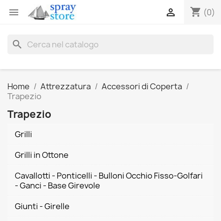
shopping_cart


(0)
search
Home
Attrezzatura
Accessori di Coperta
Trapezio
Trapezio
Grilli
Grilli in Ottone
Cavallotti - Ponticelli - Bulloni Occhio Fisso-Golfari
- Ganci - Base Girevole
Giunti - Girelle