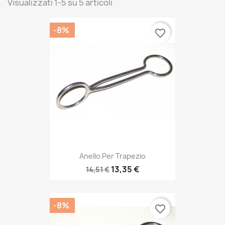
Visualizzati 1-5 su 5 articoli
-8%
favorite_border
Anello Per Trapezio
13,35 €
14,51 €
-8%
favorite_border