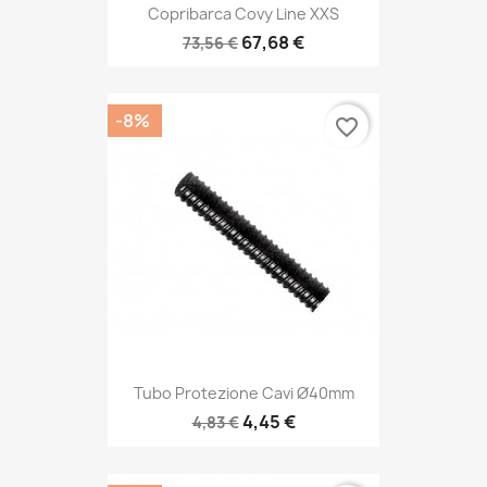
Copribarca Covy Line XXS
67,68 €
73,56 €
-8%
favorite_border
Tubo Protezione Cavi Ø40mm
4,45 €
4,83 €