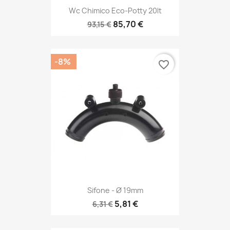
Wc Chimico Eco-Potty 20lt
85,70 €
93,15 €
-8%
favorite_border
Sifone - Ø 19mm
5,81 €
6,31 €