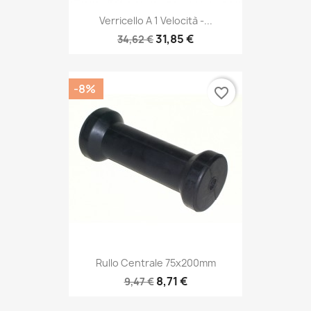
Verricello A 1 Velocità -...
31,85 €
34,62 €
-8%
favorite_border
Rullo Centrale 75x200mm
8,71 €
9,47 €