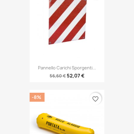
Pannello Carichi Sporgenti...
52,07 €
56,60 €
-8%
favorite_border