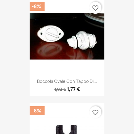
-8%
favorite_border
Boccola Ovale Con Tappo Di...
1,77 €
1,93 €
-8%
favorite_border