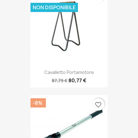
NON DISPONIBILE
Cavalletto Portamotore
80,77 €
87,79 €
-8%
favorite_border