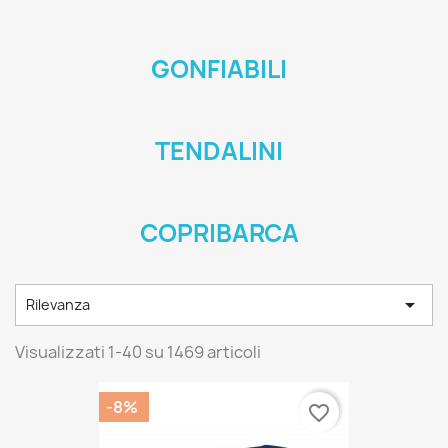
GONFIABILI
TENDALINI
COPRIBARCA

Rilevanza
Visualizzati 1-40 su 1469 articoli
-8%
favorite_border