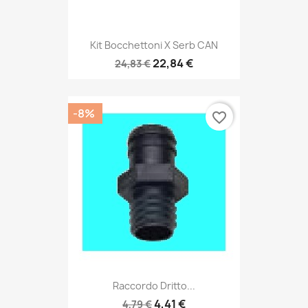
Kit Bocchettoni X Serb CAN
22,84 €
24,83 €
-8%
favorite_border
Raccordo Dritto...
4,41 €
4,79 €