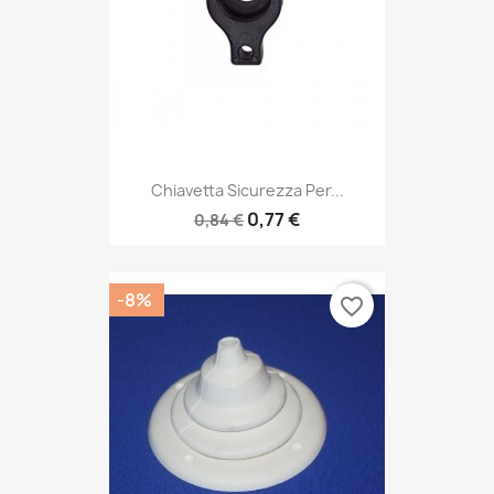
Chiavetta Sicurezza Per...
0,77 €
0,84 €
-8%
favorite_border