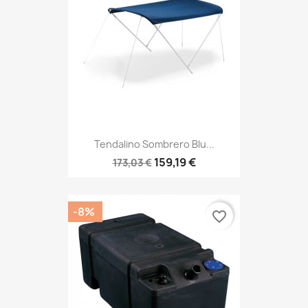
Tendalino Sombrero Blu...
159,19 €
173,03 €
-8%
favorite_border