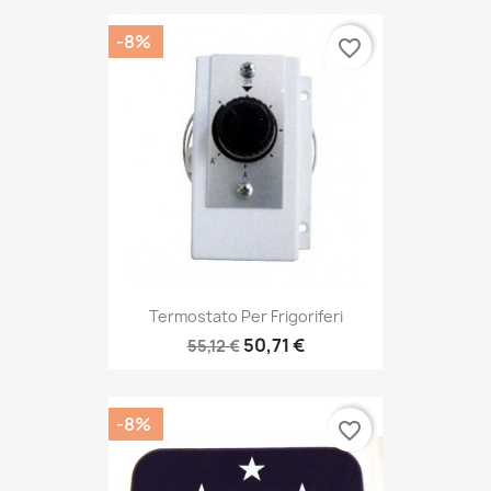
-8%
favorite_border
Termostato Per Frigoriferi
50,71 €
55,12 €
-8%
favorite_border