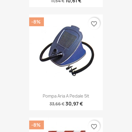
10,61 €
11,54 €
-8%
favorite_border
Pompa Aria A Pedale 5lt
30,97 €
33,66 €
-8%
favorite_border