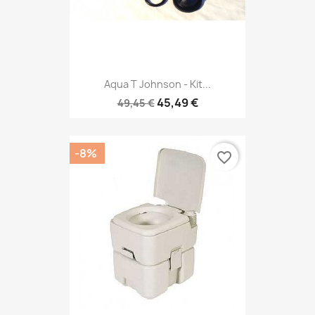
Aqua T Johnson - Kit...
45,49 €
49,45 €
-8%
favorite_border