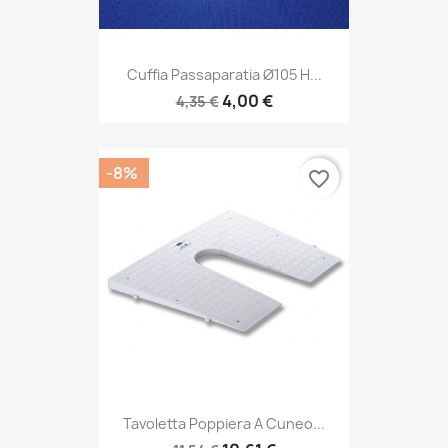
Cuffia Passaparatia Ø105 H...
4,00 €
4,35 €
-8%
favorite_border
Tavoletta Poppiera A Cuneo...