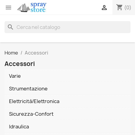
shopping_cart


(0)
search
Home
Accessori
Accessori
Varie
Strumentazione
Elettricità/Elettronica
Sicurezza-Confort
Idraulica