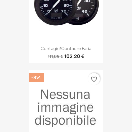
Contagiri/Contaore Faria
102,20 €
111,09 €
-8%
favorite_border