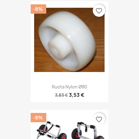
-8%
favorite_border
Ruota Nylon Ø80
3,53 €
3,83 €
-8%
favorite_border