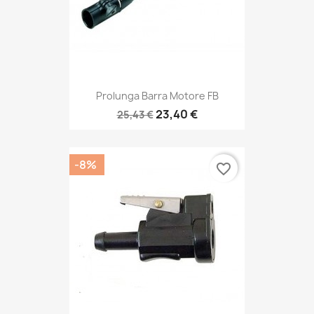
Prolunga Barra Motore FB
23,40 €
25,43 €
-8%
favorite_border