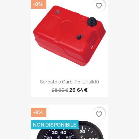
-8%
favorite_border
Serbatoio Carb. Port.Hulk10
26,64 €
28,95 €
-8%
favorite_border
NON DISPONIBILE