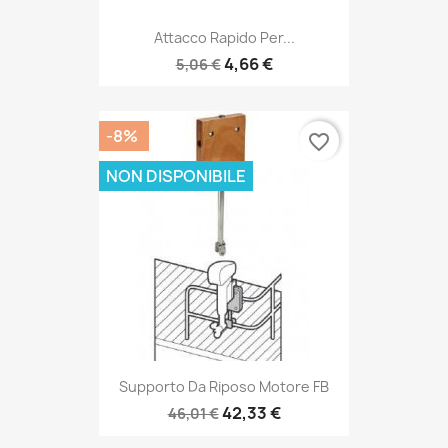
Attacco Rapido Per...
4,66 €
5,06 €
-8%
favorite_border
NON DISPONIBILE
Supporto Da Riposo Motore FB
42,33 €
46,01 €