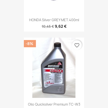
HONDA Silver GREY MET.400ml
9,62 €
10,45 €
-8%
favorite_border
Olio Quicksilver Premium TC-W3