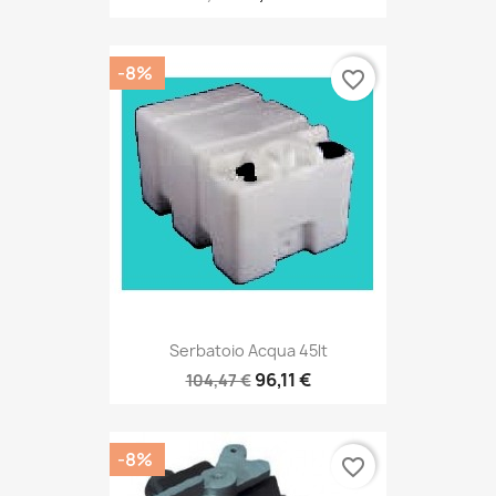
-8%
favorite_border
Serbatoio Acqua 45lt
96,11 €
104,47 €
-8%
favorite_border