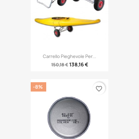
Carrello Pieghevole Per...
138,16 €
150,18 €
-8%
favorite_border