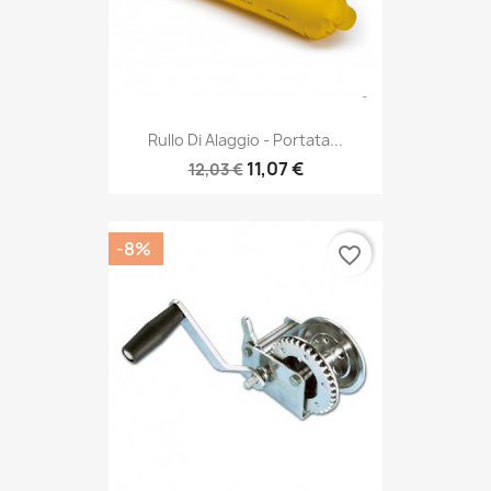
Rullo Di Alaggio - Portata...
11,07 €
12,03 €
-8%
favorite_border