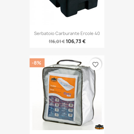
Serbatoio Carburante Ercole 40
106,73 €
116,01 €
-8%
favorite_border