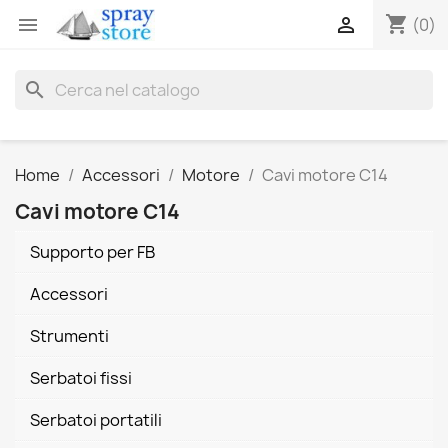
shopping_cart


(0)
search
Home
Accessori
Motore
Cavi motore C14
Cavi motore C14
Supporto per FB
Accessori
Strumenti
Serbatoi fissi
Serbatoi portatili