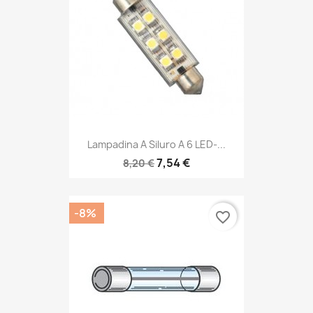
Lampadina A Siluro A 6 LED-...
7,54 €
8,20 €
-8%
favorite_border