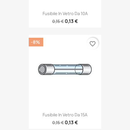
Fusibile In Vetro Da 10A
0,13 €
0,15 €
-8%
favorite_border
Fusibile In Vetro Da 15A
0,13 €
0,15 €