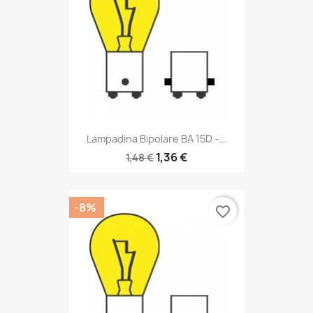
Lampadina Bipolare BA 15D -...
1,36 €
1,48 €
-8%
favorite_border