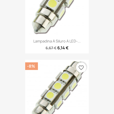
Lampadina A Siluro A LED-...
6,14 €
6,67 €
-8%
favorite_border