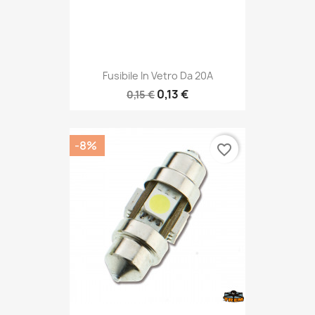
Fusibile In Vetro Da 20A
0,13 €
0,15 €
-8%
favorite_border