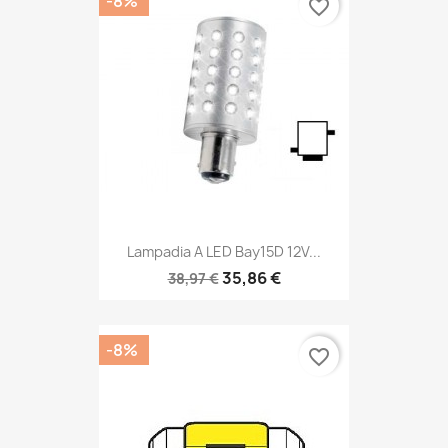
-8%
favorite_border
Lampadia A LED Bay15D 12V...
35,86 €
38,97 €
-8%
favorite_border