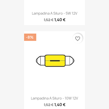
Lampadina A Siluro - 5W 12V
1,40 €
1,52 €
-8%
favorite_border
Lampadina A Siluro - 10W 12V
1,40 €
1,52 €