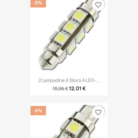
-8%
favorite_border
2 Lampadine A Siluro A LED-...
12,01 €
13,06 €
-8%
favorite_border