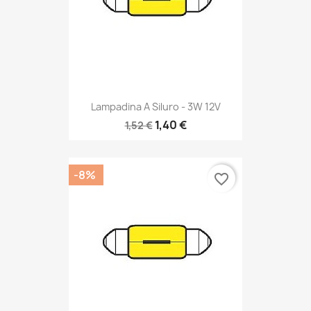
Lampadina A Siluro - 3W 12V
1,40 €
1,52 €
-8%
favorite_border