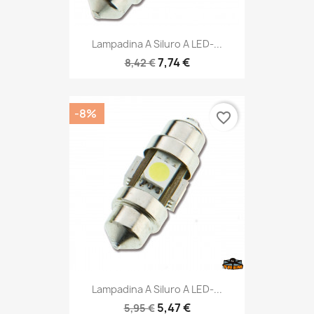
Lampadina A Siluro A LED-...
7,74 €
8,42 €
-8%
favorite_border
Lampadina A Siluro A LED-...
5,47 €
5,95 €