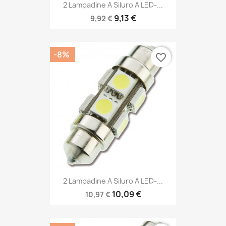
2 Lampadine A Siluro A LED-...
9,13 €
9,92 €
-8%
favorite_border
2 Lampadine A Siluro A LED-...
10,09 €
10,97 €