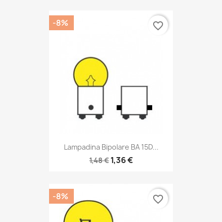
-8%
favorite_border
Lampadina Bipolare BA 15D...
1,36 €
1,48 €
-8%
favorite_border