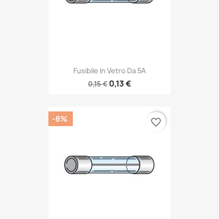
Fusibile In Vetro Da 5A
0,13 €
0,15 €
-8%
favorite_border