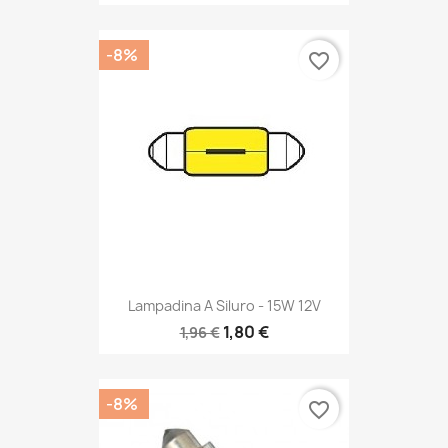
-8%
favorite_border
Lampadina A Siluro - 15W 12V
1,80 €
1,96 €
-8%
favorite_border