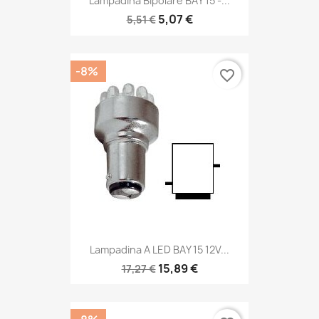
Lampadina Bipolare BAY 15 -...
5,07 €
5,51 €
-8%
favorite_border
Lampadina A LED BAY 15 12V...
15,89 €
17,27 €