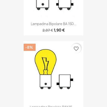
Lampadina Bipolare BA 15D...
1,90 €
2,07 €
-8%
favorite_border