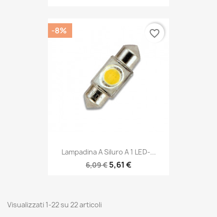
-8%
favorite_border
Lampadina A Siluro A 1 LED-...
5,61 €
6,09 €
Visualizzati 1-22 su 22 articoli