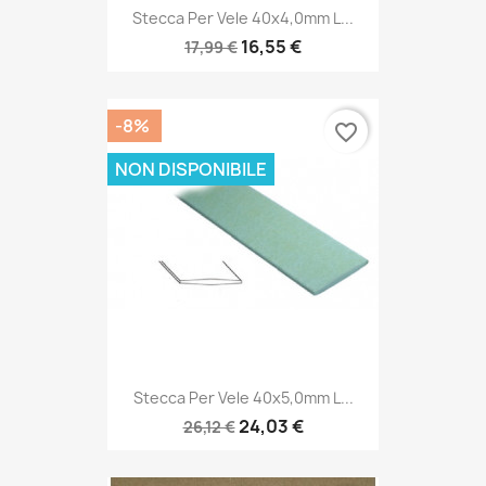
Stecca Per Vele 40x4,0mm L...
16,55 €
17,99 €
-8%
favorite_border
NON DISPONIBILE
Stecca Per Vele 40x5,0mm L...
24,03 €
26,12 €