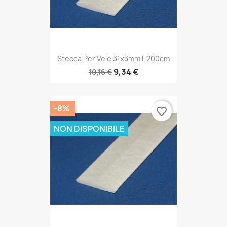
Stecca Per Vele 31x3mm L 200cm
9,34 €
10,16 €
-8%
favorite_border
NON DISPONIBILE