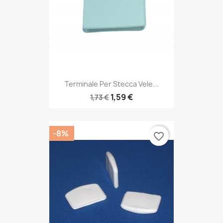
Terminale Per Stecca Vele...
1,59 €
1,73 €
-8%
favorite_border