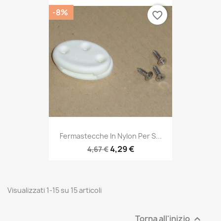
-8%
favorite_border
Fermastecche In Nylon Per S...
4,29 €
4,67 €
Visualizzati 1-15 su 15 articoli
Torna all'inizio
