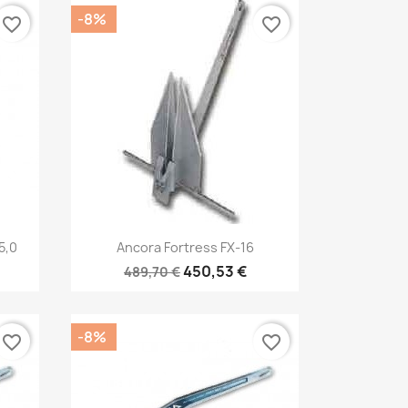
-8%
favorite_border
favorite_border
Anteprima

5,0
Ancora Fortress FX-16
450,53 €
489,70 €
-8%
favorite_border
favorite_border