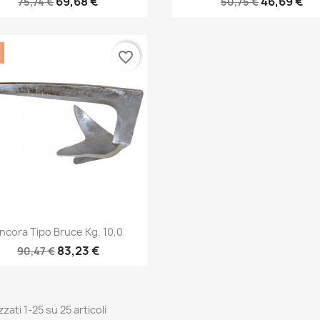
69,68 €
46,69 €
75,74 €
50,75 €
favorite_border
Anteprima

ncora Tipo Bruce Kg. 10,0
83,23 €
90,47 €
zzati 1-25 su 25 articoli