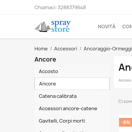
Chiamaci:
3288379648
NOVITÀ
CO
Home
Accessori
Ancoraggio-Ormegg
Ancore
An
Accosto
Ancore 
Ancore
Catena calibrata
Ci son
Accessori ancore-catene
Gavitelli, Corpi morti
-8%