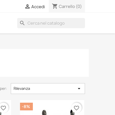
shopping_cart

Carrello
(0)
Accedi
search

per:
Rilevanza
-8%
favorite_border
favorite_border