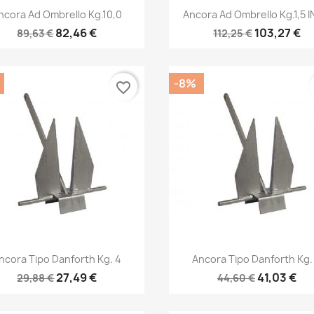
Anteprima
Anteprima


ncora Ad Ombrello Kg.10,0
Ancora Ad Ombrello Kg.1,5 
82,46 €
103,27 €
89,63 €
112,25 €
-8%
favorite_border
Anteprima
Anteprima


ncora Tipo Danforth Kg. 4
Ancora Tipo Danforth Kg.
27,49 €
41,03 €
29,88 €
44,60 €