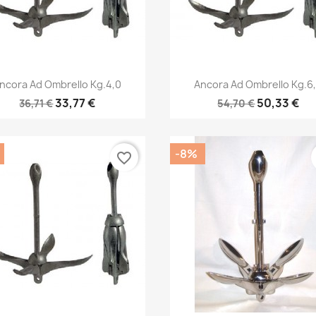
Anteprima
Anteprima


ncora Ad Ombrello Kg.4,0
Ancora Ad Ombrello Kg.6
33,77 €
50,33 €
36,71 €
54,70 €
-8%
favorite_border