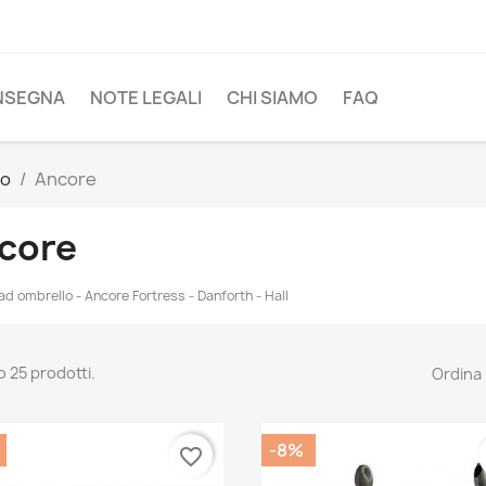
NSEGNA
NOTE LEGALI
CHI SIAMO
FAQ
io
Ancore
core
ad ombrello - Ancore Fortress - Danforth - Hall
o 25 prodotti.
Ordina 
-8%
favorite_border