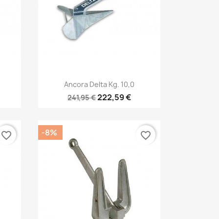
Anteprima

Ancora Delta Kg. 10,0
222,59 €
241,95 €
-8%
favorite_border
favorite_border