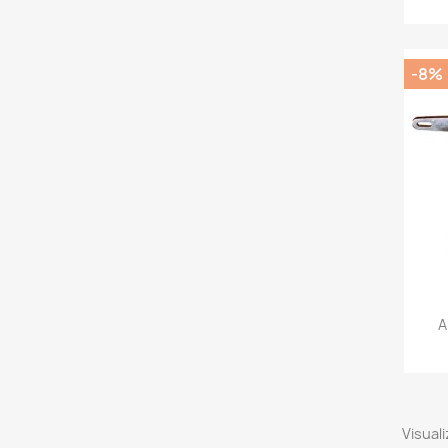
-8%
A
Visuali