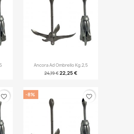
Anteprima

5
Ancora Ad Ombrello Kg.2,5
22,25 €
24,19 €
-8%
favorite_border
favorite_border