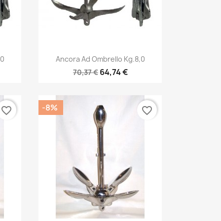
Anteprima

,0
Ancora Ad Ombrello Kg.8,0
64,74 €
70,37 €
-8%
favorite_border
favorite_border