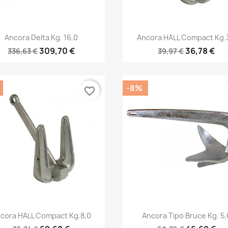
Anteprima
Anteprima


Ancora Delta Kg. 16,0
Ancora HALL Compact Kg.
309,70 €
36,78 €
336,63 €
39,97 €
-8%
favorite_border
Anteprima
Anteprima


cora HALL Compact Kg.8,0
Ancora Tipo Bruce Kg. 5,