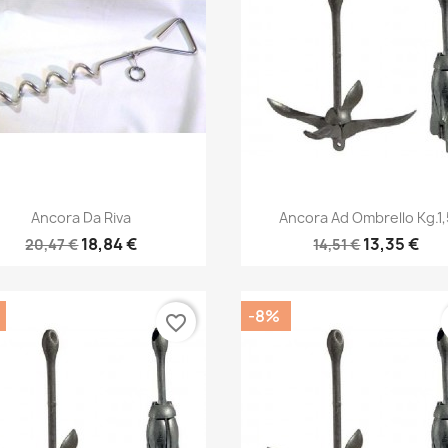
Anteprima
Anteprima


Ancora Da Riva
Ancora Ad Ombrello Kg.1,
18,84 €
13,35 €
20,47 €
14,51 €
-8%
favorite_border