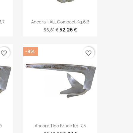
Anteprima

3,7
Ancora HALL Compact Kg.6,3
52,26 €
56,81 €
-8%
favorite_border
favorite_border
Anteprima

0
Ancora Tipo Bruce Kg. 7,5