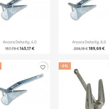
Anteprima
Anteprima


Ancora Delta Kg. 4,0
Ancora Delta Kg. 6,0
145,17 €
189,69 €
157,79 €
206,18 €
-8%
favorite_border