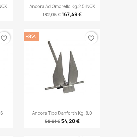
Anteprima

INOX
Ancora Ad Ombrello Kg.2,5 INOX
167,49 €
182,05 €
-8%
favorite_border
favorite_border
Anteprima

 6
Ancora Tipo Danforth Kg. 8,0
54,20 €
58,91 €