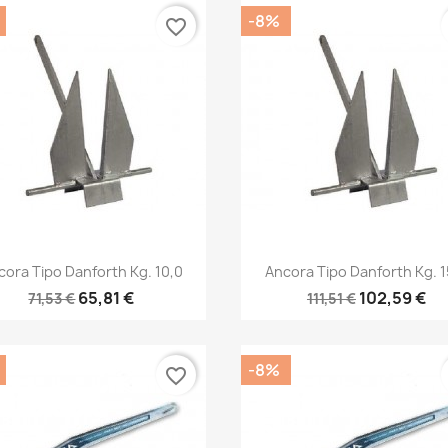
-8%
favorite_border
Anteprima
Anteprima


cora Tipo Danforth Kg. 10,0
Ancora Tipo Danforth Kg. 1
65,81 €
102,59 €
71,53 €
111,51 €
-8%
favorite_border