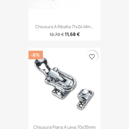
Chiusura A Ribalta 71x24 Mm...
11,68 €
12,70 €
-8%
favorite_border
Chiusura Piana A Leva 70x35mm