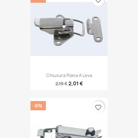
Chiusura Piana A Leva
2,01 €
2,19 €
-8%
favorite_border