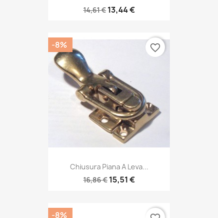
13,44 €
14,61 €
-8%
favorite_border
Chiusura Piana A Leva...
15,51 €
16,86 €
-8%
favorite_border