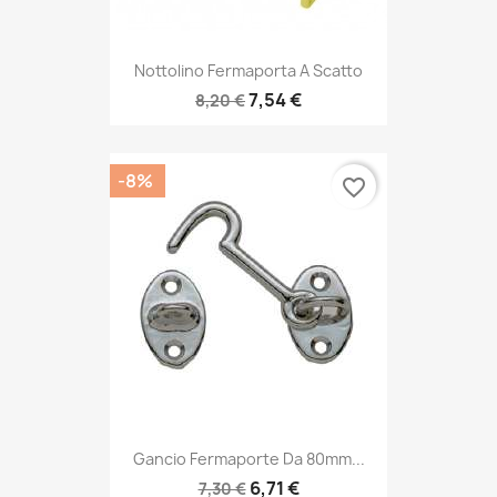
Nottolino Fermaporta A Scatto
7,54 €
8,20 €
-8%
favorite_border
Gancio Fermaporte Da 80mm...
6,71 €
7,30 €