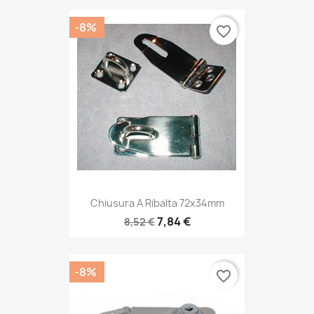
-8%
favorite_border
Chiusura A Ribalta 72x34mm
7,84 €
8,52 €
-8%
favorite_border