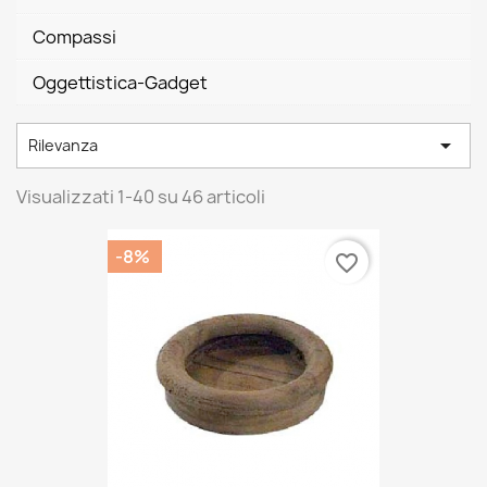
Compassi
Oggettistica-Gadget

Rilevanza
Visualizzati 1-40 su 46 articoli
-8%
favorite_border