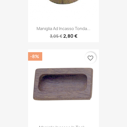
Maniglia Ad Incasso Tonda...
2,80 €
3,05 €
-8%
favorite_border