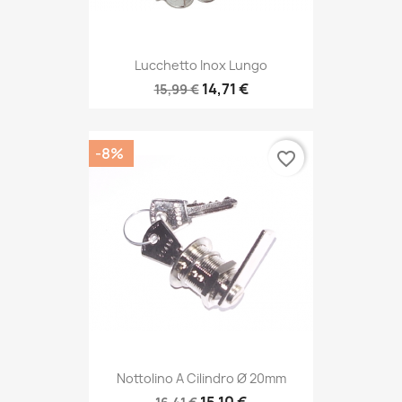
Lucchetto Inox Lungo
14,71 €
15,99 €
-8%
favorite_border
Nottolino A Cilindro Ø 20mm