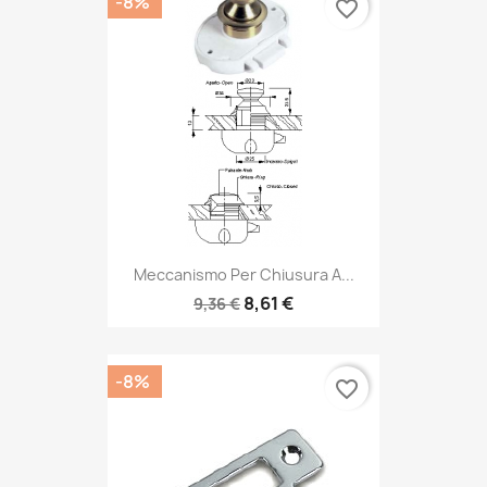
-8%
favorite_border
Meccanismo Per Chiusura A...
8,61 €
9,36 €
-8%
favorite_border