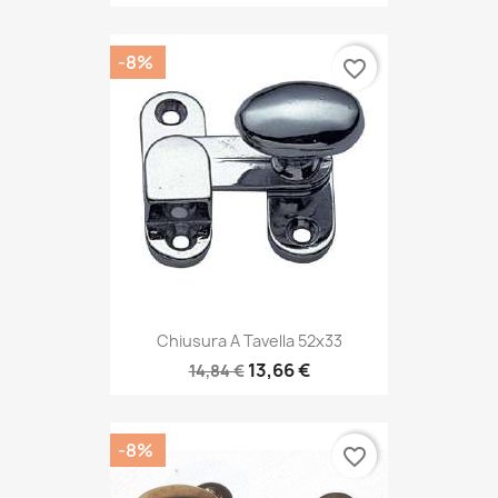
-8%
favorite_border
Chiusura A Tavella 52x33
13,66 €
14,84 €
-8%
favorite_border