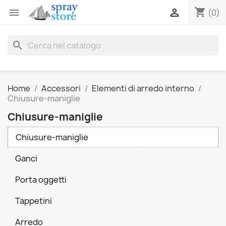
shopping_cart


(0)
search
Home
Accessori
Elementi di arredo interno
Chiusure-maniglie
Chiusure-maniglie
Chiusure-maniglie
Ganci
Porta oggetti
Tappetini
Arredo