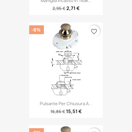
Maniglia Incasso In Teak...
2,71 €
2,95 €
-8%
favorite_border
Pulsante Per Chiusura A...
15,51 €
16,86 €