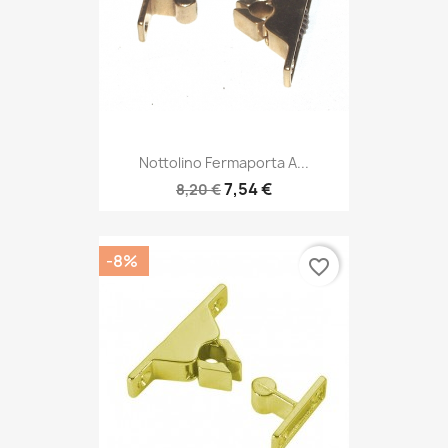
Nottolino Fermaporta A...
7,54 €
8,20 €
-8%
favorite_border