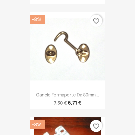
-8%
favorite_border
Gancio Fermaporte Da 80mm...
6,71 €
7,30 €
-8%
favorite_border