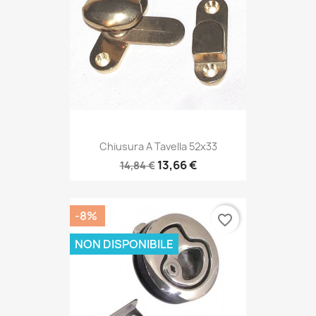
Chiusura A Tavella 52x33
13,66 €
14,84 €
-8%
favorite_border
NON DISPONIBILE