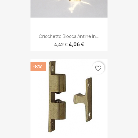
Cricchetto Blocca Antine In...
4,06 €
4,42 €
-8%
favorite_border