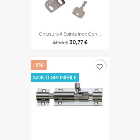
Chiusura A Spinta Inox Con...
30,77 €
33,44 €
-8%
favorite_border
NON DISPONIBILE