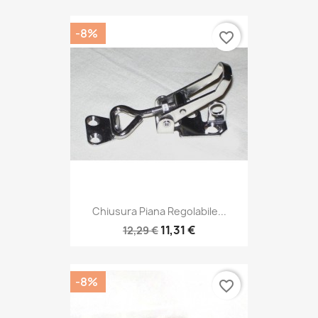
-8%
favorite_border
Chiusura Piana Regolabile...
11,31 €
12,29 €
-8%
favorite_border