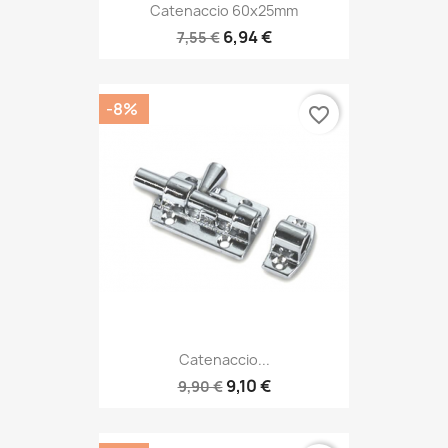
Catenaccio 60x25mm
6,94 €
7,55 €
-8%
favorite_border
Catenaccio...
9,10 €
9,90 €