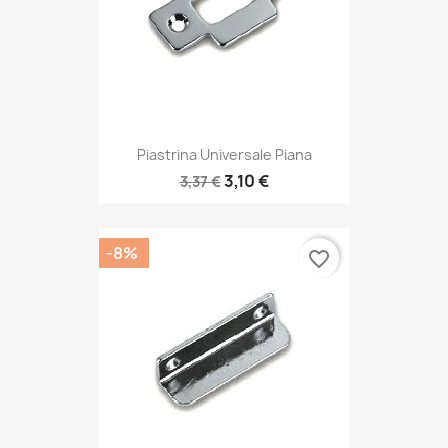
Piastrina Universale Piana
3,10 €
3,37 €
-8%
favorite_border