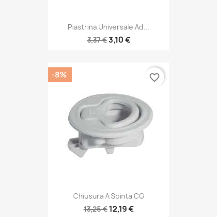
Piastrina Universale Ad...
3,10 €
3,37 €
-8%
favorite_border
Chiusura A Spinta CG
12,19 €
13,25 €