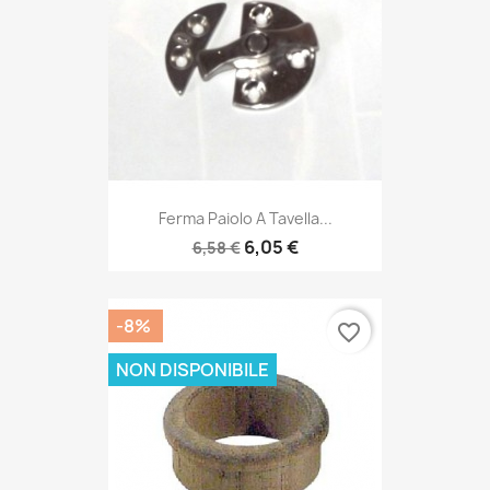
Ferma Paiolo A Tavella...
6,05 €
6,58 €
-8%
favorite_border
NON DISPONIBILE