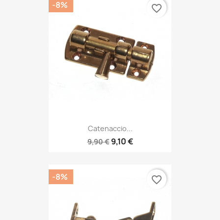
-8%
favorite_border
Catenaccio...
9,10 €
9,90 €
-8%
favorite_border