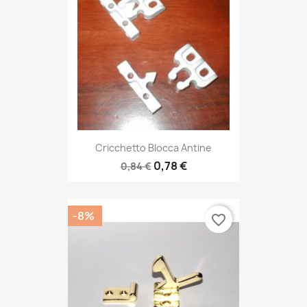
Cricchetto Blocca Antine
0,78 €
0,84 €
-8%
favorite_border