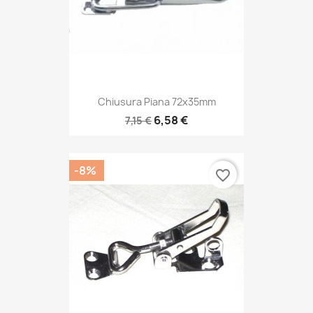
Chiusura Piana 72x35mm
6,58 €
7,15 €
-8%
favorite_border