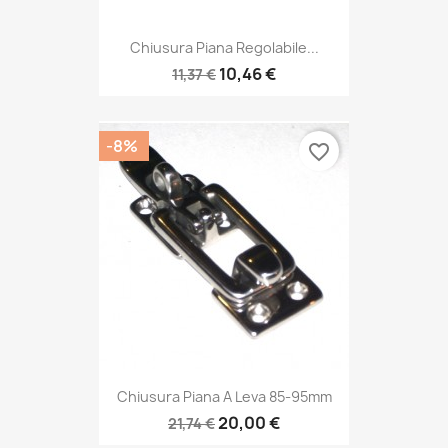
Chiusura Piana Regolabile...
10,46 €
11,37 €
-8%
favorite_border
Chiusura Piana A Leva 85-95mm
20,00 €
21,74 €