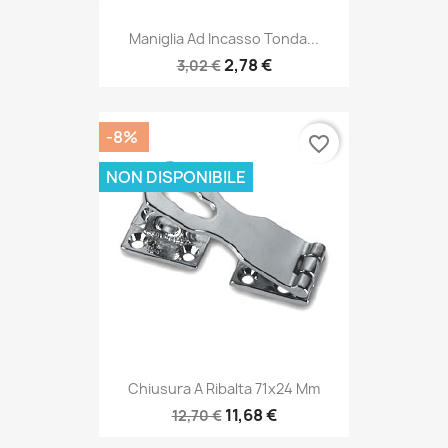
Maniglia Ad Incasso Tonda...
2,78 €
3,02 €
-8%
favorite_border
NON DISPONIBILE
Chiusura A Ribalta 71x24 Mm
11,68 €
12,70 €