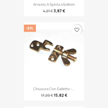
Arresto A Spinta 45x8mm
3,87 €
4,21 €
-8%
favorite_border
Chiusura Con Galletto -...
15,82 €
17,20 €