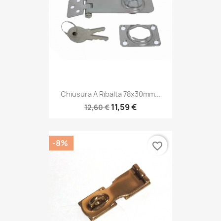
Chiusura A Ribalta 78x30mm...
11,59 €
12,60 €
-8%
favorite_border