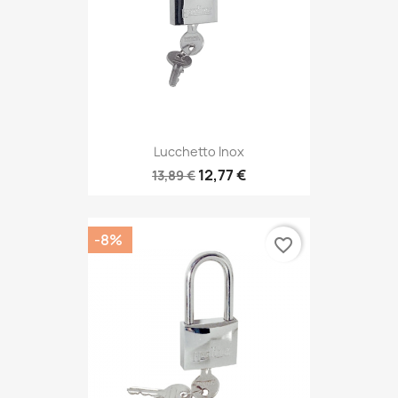
Lucchetto Inox
12,77 €
13,89 €
-8%
favorite_border