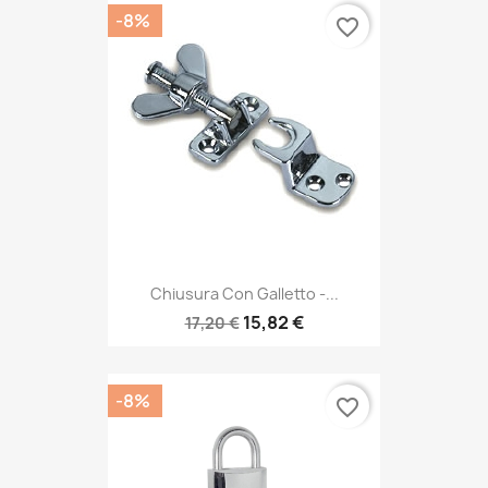
-8%
favorite_border
Chiusura Con Galletto -...
15,82 €
17,20 €
-8%
favorite_border