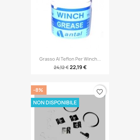
Grasso Al Teflon Per Winch...
22,19 €
24,12 €
-8%
favorite_border
NON DISPONIBILE