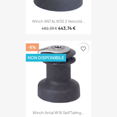
Winch ANTAL W30 2 Velocità...
443,74 €
482,33 €
-8%
favorite_border
NON DISPONIBILE
Winch Antal W16 SelfTailing...