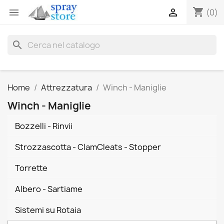
shopping_cart


(0)
search
Home
Attrezzatura
Winch - Maniglie
Winch - Maniglie
Bozzelli - Rinvii
Strozzascotta - ClamCleats - Stopper
Torrette
Albero - Sartiame
Sistemi su Rotaia