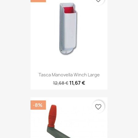
Tasca Manovella Winch Large
11,67 €
12,68 €
-8%
favorite_border