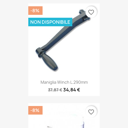
-8%
favorite_border
NON DISPONIBILE
Maniglia Winch L.290mm
34,84 €
37,87 €
-8%
favorite_border