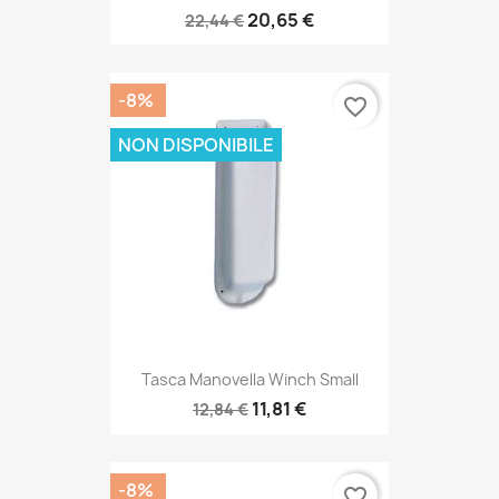
20,65 €
22,44 €
-8%
favorite_border
NON DISPONIBILE
Tasca Manovella Winch Small
11,81 €
12,84 €
-8%
favorite_border