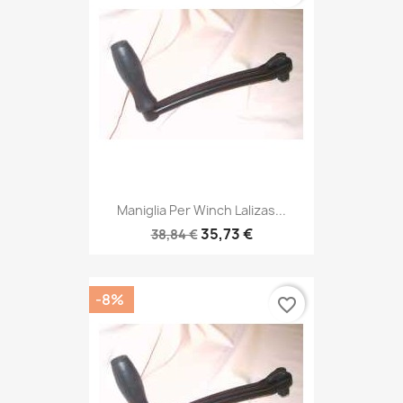
Maniglia Per Winch Lalizas...
35,73 €
38,84 €
-8%
favorite_border