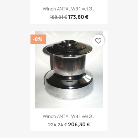
Winch ANTAL W8 1 Vel Ø...
173,80 €
188,91 €
-8%
favorite_border
Winch ANTAL W8 1 Vel Ø...
206,30 €
224,24 €