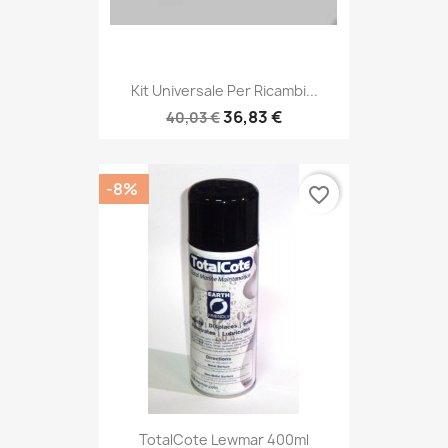
Kit Universale Per Ricambi...
36,83 €
40,03 €
-8%
favorite_border
TotalCote Lewmar 400ml