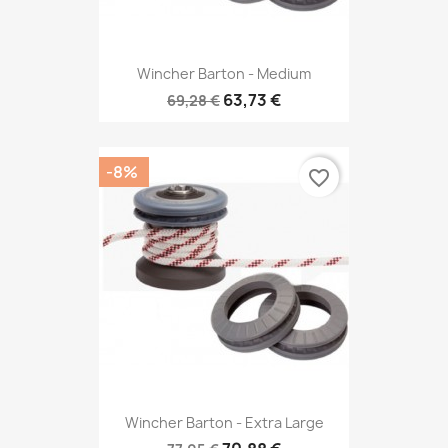
Wincher Barton - Medium
63,73 €
69,28 €
-8%
favorite_border
Wincher Barton - Extra Large