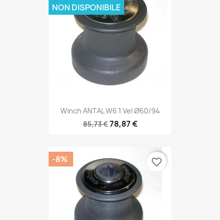
NON DISPONIBILE
Winch ANTAL W6 1 Vel Ø60/94
78,87 €
85,73 €
-8%
favorite_border