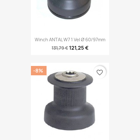
Winch ANTAL W7 1 Vel Ø 60/97mm
121,25 €
131,79 €
-8%
favorite_border