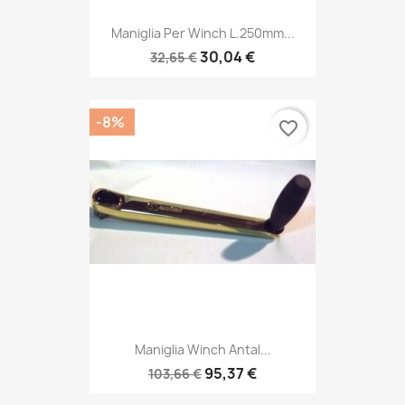
Maniglia Per Winch L.250mm...
30,04 €
32,65 €
-8%
favorite_border
Maniglia Winch Antal...
95,37 €
103,66 €