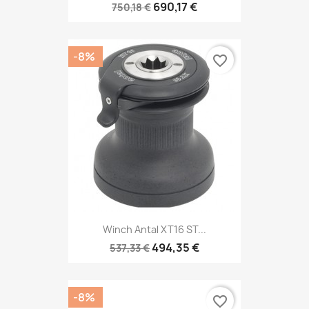
690,17 €
750,18 €
-8%
favorite_border
Winch Antal XT16 ST...
494,35 €
537,33 €
-8%
favorite_border