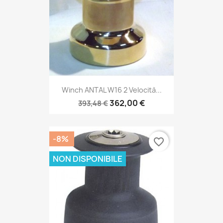
Winch ANTAL W16 2 Velocità...
362,00 €
393,48 €
-8%
favorite_border
NON DISPONIBILE