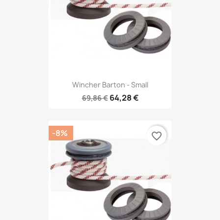
Wincher Barton - Small
64,28 €
69,86 €
-8%
favorite_border