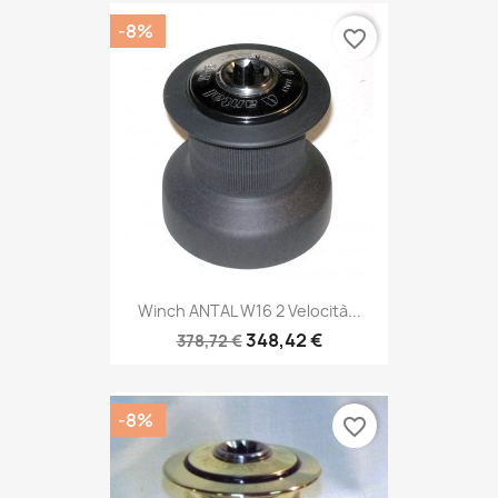
-8%
favorite_border
Winch ANTAL W16 2 Velocità...
348,42 €
378,72 €
-8%
favorite_border