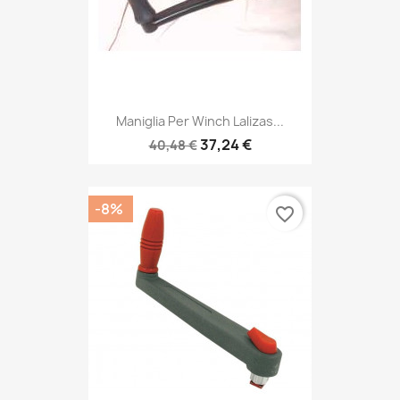
Maniglia Per Winch Lalizas...
37,24 €
40,48 €
-8%
favorite_border