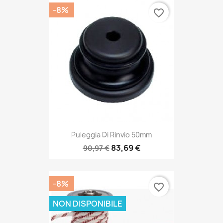
-8%
favorite_border
Puleggia Di Rinvio 50mm
83,69 €
90,97 €
-8%
favorite_border
NON DISPONIBILE