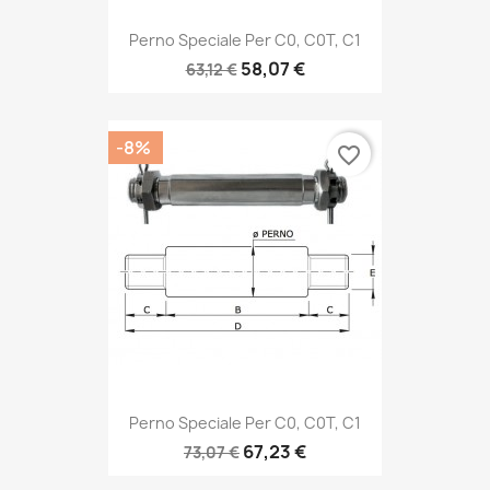
Perno Speciale Per C0, C0T, C1
58,07 €
63,12 €
-8%
favorite_border
Perno Speciale Per C0, C0T, C1
67,23 €
73,07 €