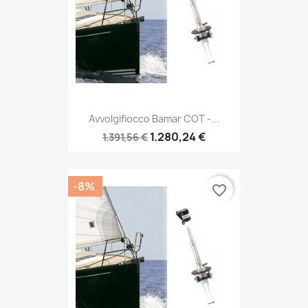
Avvolgifiocco Bamar COT -...
1.280,24 €
1.391,56 €
-8%
favorite_border