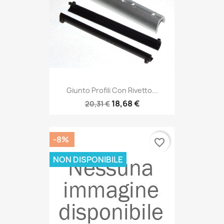
Giunto Profili Con Rivetto...
18,68 €
20,31 €
-8%
favorite_border
NON DISPONIBILE