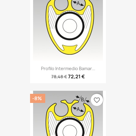
Profilo Intermedio Bamar...
72,21 €
78,48 €
-8%
favorite_border