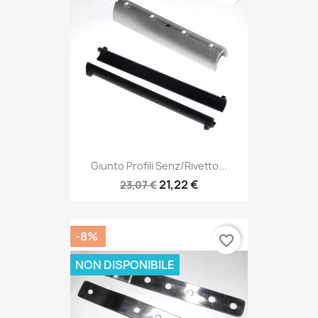
Giunto Profili Senz/rivetto...
21,22 €
23,07 €
-8%
favorite_border
NON DISPONIBILE