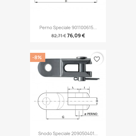
Perno Speciale 901100615...
76,09 €
82,71 €
-8%
favorite_border
Snodo Speciale 209050401...