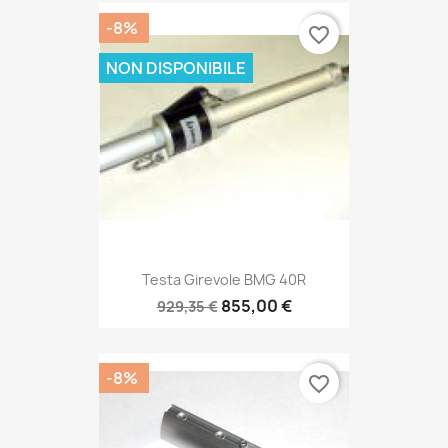
-8%
favorite_border
NON DISPONIBILE
Testa Girevole BMG 40R
855,00 €
929,35 €
-8%
favorite_border