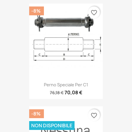
-8%
favorite_border
Perno Speciale Per C1
70,08 €
76,18 €
-8%
favorite_border
NON DISPONIBILE