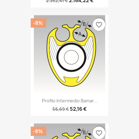
2.164,22 €
2.352,41 €
-8%
favorite_border
Profilo Intermedio Bamar...
52,16 €
56,69 €
-8%
favorite_border