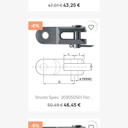
43,25 €
47,01 €
-8%
favorite_border
Snodo Spec. 209050501 Per...
46,45 €
50,49 €
-8%
favorite_border