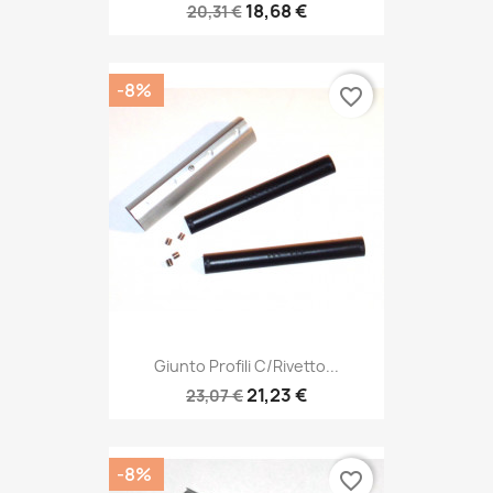
18,68 €
20,31 €
-8%
favorite_border
Giunto Profili C/rivetto...
21,23 €
23,07 €
-8%
favorite_border