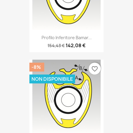
Profilo Inferitore Bamar...
142,08 €
154,43 €
-8%
favorite_border
NON DISPONIBILE