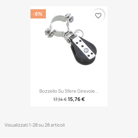
-8%
favorite_border
Bozzello Su Sfere Girevole...
15,76 €
17,14 €
Visualizzati 1-28 su 28 articoli