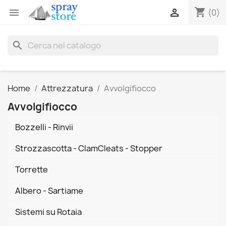
shopping_cart


(0)
search
Home
Attrezzatura
Avvolgifiocco
Avvolgifiocco
Bozzelli - Rinvii
Strozzascotta - ClamCleats - Stopper
Torrette
Albero - Sartiame
Sistemi su Rotaia