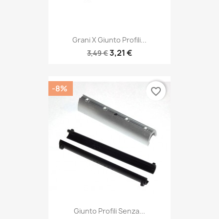
Grani X Giunto Profili...
3,21 €
3,49 €
-8%
favorite_border
Giunto Profili Senza...