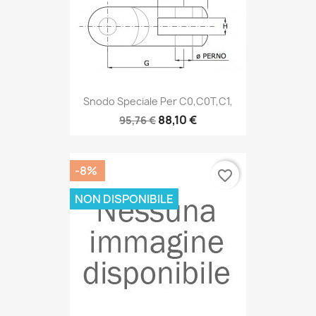
Snodo Speciale Per C0,C0T,C1,
88,10 €
95,76 €
-8%
favorite_border
NON DISPONIBILE