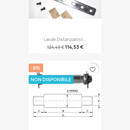
Lande Distanziatrici...
114,53 €
124,49 €
-8%
favorite_border
NON DISPONIBILE