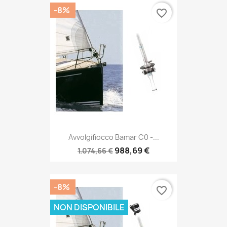
-8%
favorite_border
Avvolgifiocco Bamar C0 -...
988,69 €
1.074,66 €
-8%
favorite_border
NON DISPONIBILE