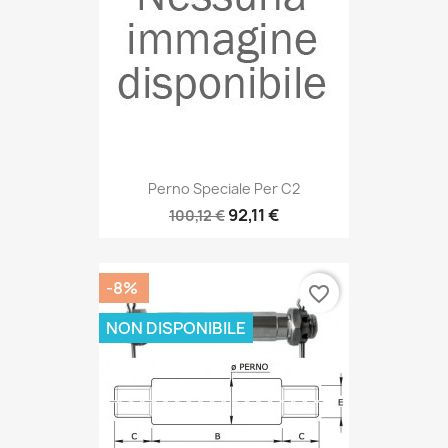
Perno Speciale Per C2
92,11 €
100,12 €
-8%
favorite_border
NON DISPONIBILE