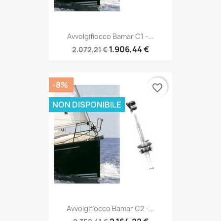
Avvolgifiocco Bamar C1 -...
1.906,44 €
2.072,21 €
-8%
favorite_border
NON DISPONIBILE
Avvolgifiocco Bamar C2 -...