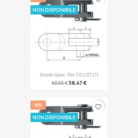
NON DISPONIBILE
Snodo Spec. Per C0,C0T,C1
58,47 €
63,55 €
-8%
favorite_border
NON DISPONIBILE