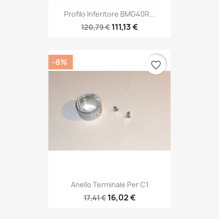
Profilo Inferitore BMG40R...
111,13 €
120,79 €
-8%
favorite_border
Anello Terminale Per C1
16,02 €
17,41 €