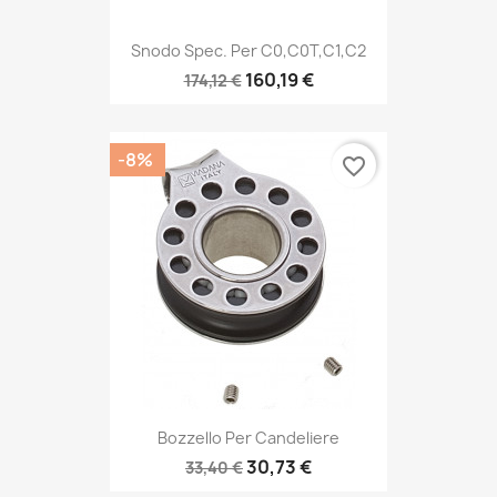
Snodo Spec. Per C0,C0T,C1,C2
160,19 €
174,12 €
-8%
favorite_border
Bozzello Per Candeliere
30,73 €
33,40 €