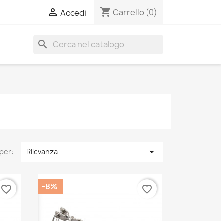
shopping_cart

Carrello
(0)
Accedi
search

per:
Rilevanza
-8%
favorite_border
favorite_border