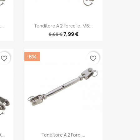
Anteprima

..
Tenditore A 2 Forcelle. M6...
7,99 €
8,69 €
-8%
favorite_border
favorite_border
Anteprima

...
Tenditore A 2 Forc....