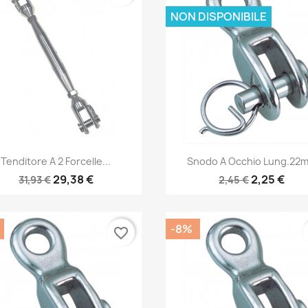
NON DISPONIBILE
Anteprima
Anteprima


Tenditore A 2 Forcelle...
Snodo A Occhio Lung.22
29,38 €
2,25 €
31,93 €
2,45 €
-8%
favorite_border