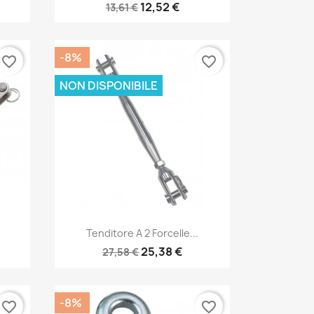
12,52 €
13,61 €
-8%
favorite_border
favorite_border
NON DISPONIBILE
Anteprima

Tenditore A 2 Forcelle...
25,38 €
27,58 €
-8%
favorite_border
favorite_border