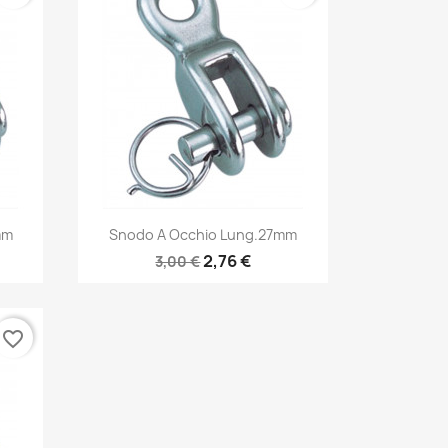
Anteprima

mm
Snodo A Occhio Lung.27mm
2,76 €
3,00 €
favorite_border