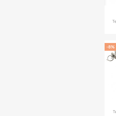
Te
-8%
T