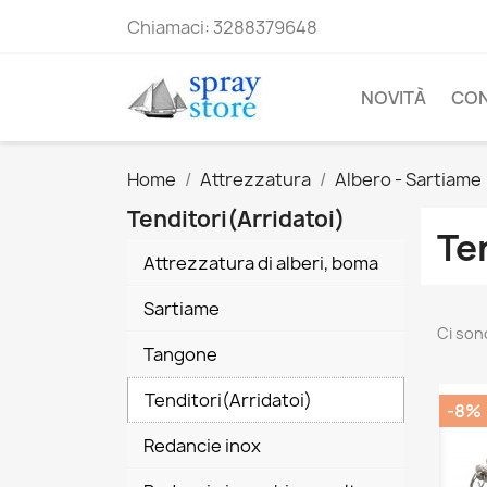
Chiamaci:
3288379648
NOVITÀ
CO
Home
Attrezzatura
Albero - Sartiame
Tenditori(Arridatoi)
Te
Attrezzatura di alberi, boma
Sartiame
Ci sono
Tangone
Tenditori(Arridatoi)
-8%
Redancie inox