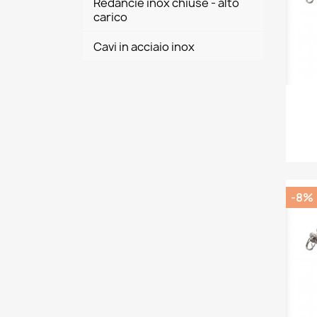
Redancie inox chiuse - alto
carico
Cavi in acciaio inox
-8%