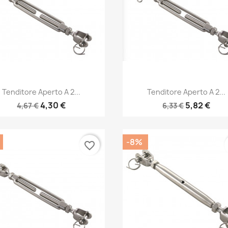
Anteprima
Anteprima


Tenditore Aperto A 2...
Tenditore Aperto A 2...
4,30 €
5,82 €
4,67 €
6,33 €
-8%
favorite_border