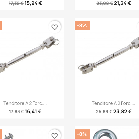
15,94 €
21,24 €
17,32 €
23,08 €
-8%
favorite_border
Anteprima
Anteprima


Tenditore A 2 Forc....
Tenditore A 2 Forc....
16,41 €
23,82 €
17,83 €
25,89 €
-8%
favorite_border