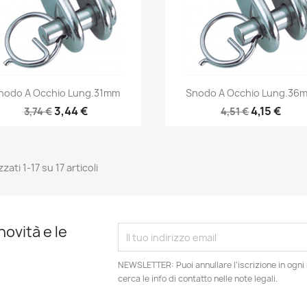
Anteprima
Anteprima


nodo A Occhio Lung.31mm
Snodo A Occhio Lung.36
3,44 €
4,15 €
3,74 €
4,51 €
zzati 1-17 su 17 articoli
novità e le
NEWSLETTER: Puoi annullare l'iscrizione in ogn
cerca le info di contatto nelle note legali.