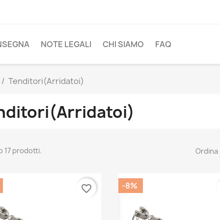
NSEGNA
NOTE LEGALI
CHI SIAMO
FAQ
Tenditori(Arridatoi)
nditori(Arridatoi)
 17 prodotti.
Ordina 
-8%
favorite_border