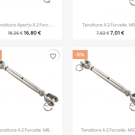
Anteprima
Anteprima


nditore Aperto A 2 Forc....
Tenditore A 2 Forcelle. M5.
16,80 €
7,01 €
18,26 €
7,62 €
-8%
favorite_border
Anteprima
Anteprima


enditore A 2 Forcelle. M8...
Tenditore A 2 Forcelle. M10